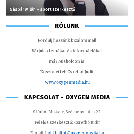
Gáspár Milán – sport szerkesztő
C
RÓLUNK
Fordulj hozzánk bizalommal!
Várjuk a témákat és információkat
már Miskolcon is.
Köszönettel: Csrefkó Judit
www.oxyge
nmedia.hu
KAPCSOLAT - OXYGEN MEDIA
Stúdió:
Miskolc, Széchenyi utca 22.
Felelős szerkesztő:
Csrefkó Judit
E-mail:
judit.balint@oxygenmedia.hu