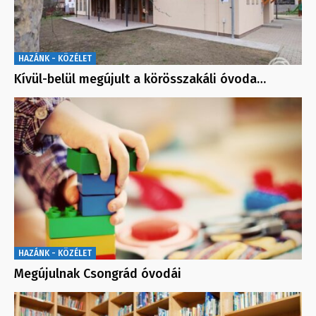
HAZÁNK - KÖZÉLET
Kívül-belül megújult a körösszakáli óvoda…
HAZÁNK - KÖZÉLET
Megújulnak Csongrád óvodái