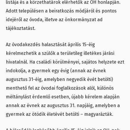
listája és a körzethatárok elérhetők az OH honlapján.
Adott településen a beiratkozás módjáról és pontos
idejéről az óvoda, illetve az önkormányzat ad
tájékoztatást.
Az óvodakezdés halasztását április 15-éig
kérelmezhetik a szülők a területileg illetékes járási
hivatalnál. Ha családi körülményei, sajátos helyzete ezt
indokolja, a gyermek egy évig (annak az évnek
augusztus 31-éig, amelyben negyedik évét betölti)
menthető fel az óvodai foglalkozások alól, különös
méltánylást érdemlő esetben, újabb kérelem alapján
annak az évnek az augusztus 31. napjáig, amelyben a
gyermek az ötödik életévét betölti – magyarázták.