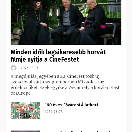
Minden idők legsikeresebb horvát
filmje nyitja a CineFestet
2026.08.07.
A megújulás jegyében a 22. CineFest több új
szekcióval várja szeptemberben Miskolcra az
érdeklődőket. Ezek egyike a V4+, amely a korábbi East
of Europe...
160 éves Fővárosi Állatkert
2026.08.07.