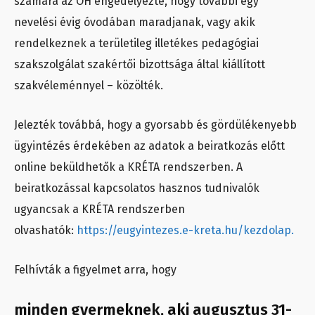
számára az OH engedélyezte, hogy további egy
nevelési évig óvodában maradjanak, vagy akik
rendelkeznek a területileg illetékes pedagógiai
szakszolgálat szakértői bizottsága által kiállított
szakvéleménnyel – közölték.
Jelezték továbbá, hogy a gyorsabb és gördülékenyebb
ügyintézés érdekében az adatok a beiratkozás előtt
online beküldhetők a KRÉTA rendszerben. A
beiratkozással kapcsolatos hasznos tudnivalók
ugyancsak a KRÉTA rendszerben
olvashatók:
https://eugyintezes.e-kreta.hu/kezdolap.
Felhívták a figyelmet arra, hogy
minden gyermeknek, aki augusztus 31-