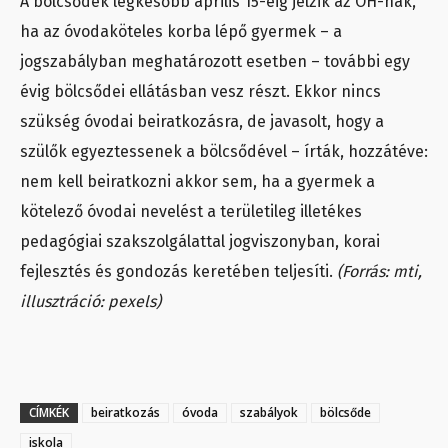
A bölcsődék legkésőbb április 15-éig jelzik az OH-nak,
ha az óvodaköteles korba lépő gyermek – a
jogszabályban meghatározott esetben – további egy
évig bölcsődei ellátásban vesz részt. Ekkor nincs
szükség óvodai beiratkozásra, de javasolt, hogy a
szülők egyeztessenek a bölcsődével – írták, hozzátéve:
nem kell beiratkozni akkor sem, ha a gyermek a
kötelező óvodai nevelést a területileg illetékes
pedagógiai szakszolgálattal jogviszonyban, korai
fejlesztés és gondozás keretében teljesíti.
(Forrás: mti,
illusztráció: pexels)
CÍMKÉK
beiratkozás
óvoda
szabályok
bölcsőde
iskola