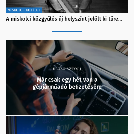
MISKOLC - KÖZÉLET
A miskolci közgyűlés új helyszínt jelölt ki türe…
ELŐZŐ SZTORI
Már csak egy hét van a
gépjárműadó befizetésére