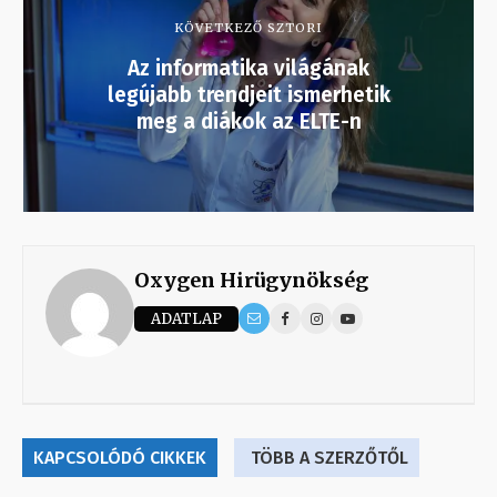
KÖVETKEZŐ SZTORI
Az informatika világának
legújabb trendjeit ismerhetik
meg a diákok az ELTE-n
Oxygen Hirügynökség
ADATLAP
KAPCSOLÓDÓ CIKKEK
TÖBB A SZERZŐTŐL