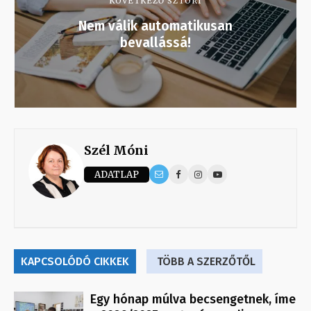
KÖVETKEZŐ SZTORI
Nem válik automatikusan
bevallássá!
Szél Móni
ADATLAP
KAPCSOLÓDÓ CIKKEK
TÖBB A SZERZŐTŐL
Egy hónap múlva becsengetnek, íme