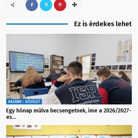
Ez is érdekes lehet
HAZÁNK - KÖZÉLET
Egy hónap múlva becsengetnek, íme a 2026/2027-
es…