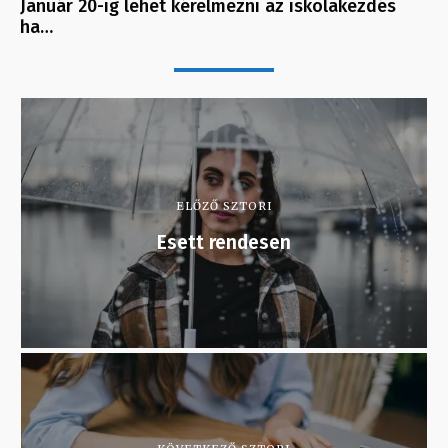
Január 20-ig lehet kérelmezni az iskolakezdés
ha…
ELŐZŐ SZTORI
Esett rendesen