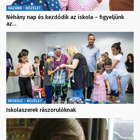
HAZÁNK - KÖZÉLET
Néhány nap és kezdődik az iskola – figyeljünk
az…
MISKOLC - KÖZÉLET
Iskolaszerek rászorulóknak