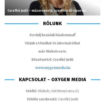
Csrefkó Judit – műsorvezető, szerkesztő-riporter
J
RÓLUNK
Fordulj hozzánk bizalommal!
Várjuk a témákat és információkat
már Miskolcon is.
Köszönettel: Csrefkó Judit
www.oxyge
nmedia.hu
KAPCSOLAT - OXYGEN MEDIA
Stúdió:
Miskolc, Széchenyi utca 22.
Felelős szerkesztő:
Csrefkó Judit