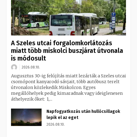
A Szeles utcai forgalomkorlátozás
miatt több miskolci buszjárat útvonala
is módosult
2026.08.10.
Augusztus 30-ig felújítás miatt lezárták a Szeles utcai
csomópont kanyarodó sávjait, több autóbusz terelt
útvonalon közlekedik Miskolcon. Egyes
megállóhelyek pedig kimaradnak vagy ideiglenesen
áthelyezik őket: 1,...
Napfogyatkozás után hullócsillagok
lepik el az eget
2026.08.10.