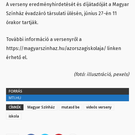
A verseny eredményhirdetését és díjátadóját a Magyar
Színház évadzáró társulati ülésén, június 27-én 11
órakor tartják.
További információ a versenyről a
https://magyarszinhaz.hu/azorszagiskolaja/ linken
érhető el.
(fotó: illusztráció, pexels)
FORRÁS
MTI.HU
CÍMKÉK
Magyar Színház
mutasd be
videós verseny
iskola