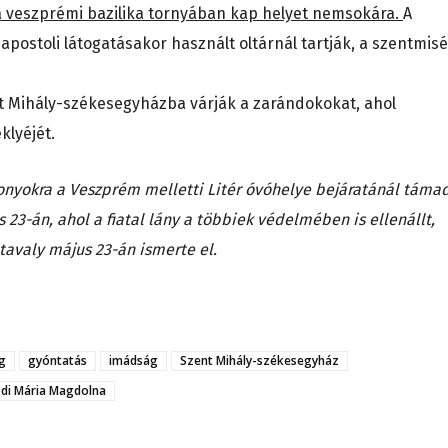
 a veszprémi bazilika tornyában kap helyet nemsokára.
A
postoli látogatásakor használt oltárnál tartják, a szentmis
t Mihály-székesegyházba várják a zarándokokat, ahol
klyéjét.
onyokra a Veszprém melletti Litér óvóhelye bejáratánál táma
 23-án, ahol a fiatal lány a többiek védelmében is ellenállt,
tavaly május 23-án ismerte el.
g
gyóntatás
imádság
Szent Mihály-székesegyház
di Mária Magdolna