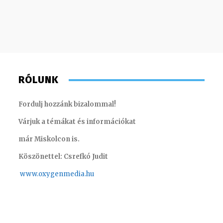
RÓLUNK
Fordulj hozzánk bizalommal!
Várjuk a témákat és információkat
már Miskolcon is.
Köszönettel: Csrefkó Judit
www.oxyge
nmedia.hu
Horváth Ferenc – technikus
Tóth Bál