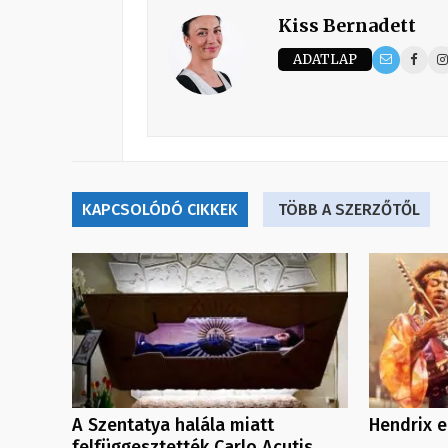
Kiss Bernadett
ADATLAP
KAPCSOLÓDÓ CIKKEK
TÖBB A SZERZŐTŐL
A Szentatya halála miatt
Hendrix e
felfüggesztették Carlo Acutis