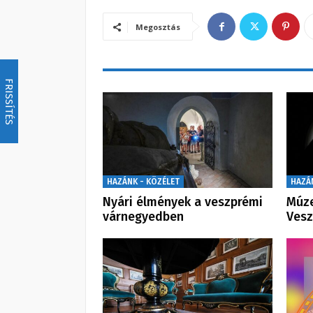
Megosztás
FRISSÍTÉS
HAZÁNK - KÖZÉLET
HAZÁ
Nyári élmények a veszprémi
Múz
várnegyedben
Ves