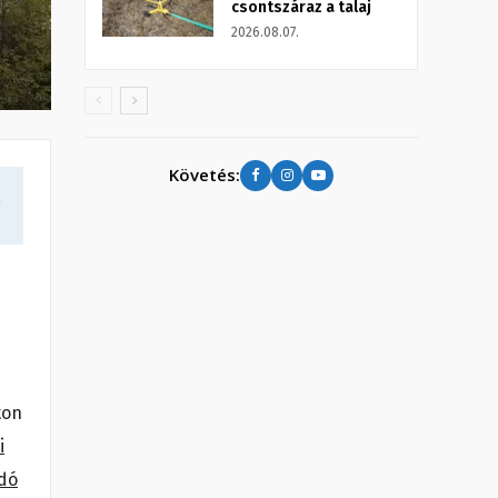
csontszáraz a talaj
2026.08.07.
Követés:
a
ton
i
ndó