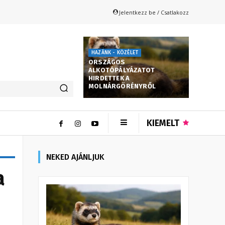
Jelentkezz be / Csatlakozz
HAZÁNK - KÖZÉLET
ORSZÁGOS
ALKOTÓPÁLYÁZATOT
HIRDETTEK A
MOLNÁRGÖRÉNYRŐL
KIEMELT
NEKED AJÁNLJUK
a