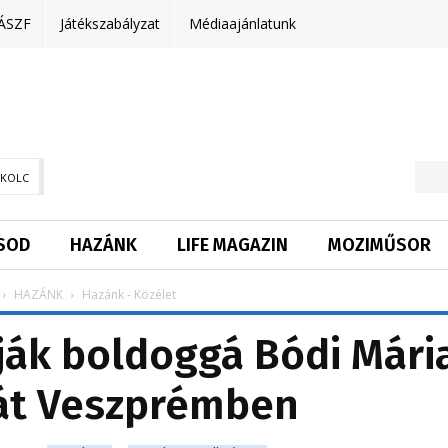
ÁSZF
Játékszabályzat
Médiaajánlatunk
SKOLC
SOD
HAZÁNK
LIFE MAGAZIN
MOZIMŰSOR
HAZÁNK
Hazánk - Közélet
tják boldoggá Bódi Mári
át Veszprémben