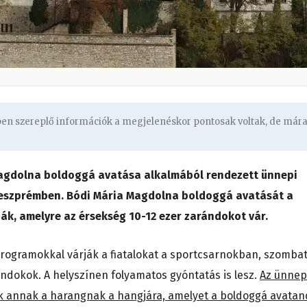
gben szereplő információk a megjelenéskor pontosak voltak, de már
 Magdolna boldoggá avatása alkalmából rendezett ünnepi
 Veszprémben. Bódi Mária Magdolna boldoggá avatását a
ják, amelyre az érsekség 10-12 ezer zarándokot vár.
rogramokkal várják a fiatalokat a sportcsarnokban, szomba
ándokok. A helyszínen folyamatos gyóntatás is lesz.
Az ünnep
k annak a harangnak a hangjára, amelyet a boldoggá avata