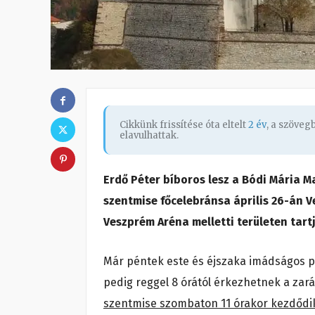
Cikkünk frissítése óta eltelt
2 év
, a szöve
elavulhattak.
Erdő Péter bíboros lesz a Bódi Mária
szentmise főcelebránsa április 26-án
Veszprém Aréna melletti területen tart
Már péntek este és éjszaka imádságos p
pedig reggel 8 órától érkezhetnek a zar
szentmise szombaton 11 órakor kezdődi