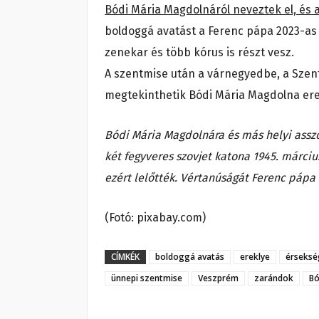
Bódi Mária Magdolnáról neveztek el, és
boldoggá avatást a Ferenc pápa 2023-as a
zenekar és több kórus is részt vesz.
A szentmise után a várnegyedbe, a Szen
megtekinthetik Bódi Mária Magdolna ere
Bódi Mária Magdolnára és más helyi assz
két fegyveres szovjet katona 1945. március
ezért lelőtték. Vértanúságát Ferenc pápa 
(Fotó: pixabay.com)
CÍMKÉK
boldoggá avatás
ereklye
érseksé
ünnepi szentmise
Veszprém
zarándok
Bó