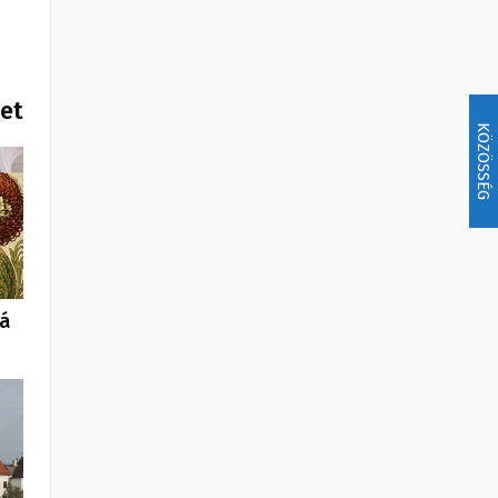
het
KÖZÖSSÉG
á