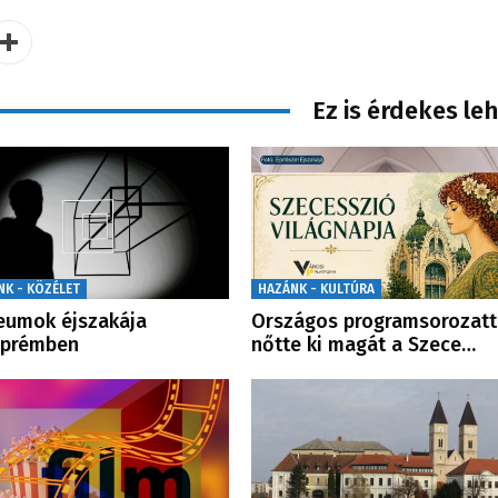
Ez is érdekes le
NK - KÖZÉLET
HAZÁNK - KULTÚRA
eumok éjszakája
Országos programsorozatt
zprémben
nőtte ki magát a Szece…