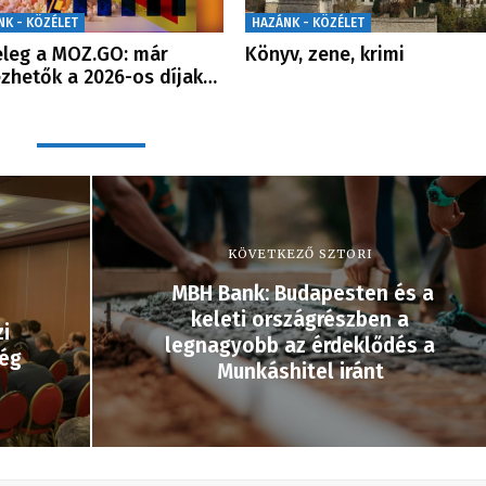
NK - KÖZÉLET
HAZÁNK - KÖZÉLET
leg a MOZ.GO: már
Könyv, zene, krimi
zhetők a 2026-os díjak…
KÖVETKEZŐ SZTORI
MBH Bank: Budapesten és a
keleti országrészben a
i
legnagyobb az érdeklődés a
ség
Munkáshitel iránt