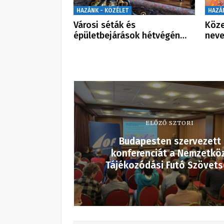
HAZÁNK - KÖZÉLET
HAZÁ
Városi séták és
Köze
épületbejárások hétvégén…
neve
ELŐZŐ SZTORI
Budapesten szervezett
konferenciát a Nemzetköz
Tájékozódási Futó Szövet