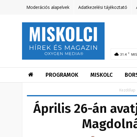
Moderációs alapelvek
Adatkezelési tájékoztató
C
31.4
MI
PROGRAMOK
MISKOLC
BOR
Kezdőlap
Április 26-án ava
Magdoln