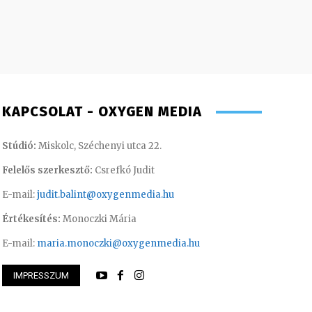
KAPCSOLAT - OXYGEN MEDIA
Stúdió:
Miskolc, Széchenyi utca 22.
Felelős szerkesztő:
Csrefkó Judit
E-mail:
judit.balint@oxygenmedia.hu
Értékesítés:
Monoczki Mária
E-mail:
maria.monoczki@oxygenmedia.hu
IMPRESSZUM
int – operatőr-vágó
Imre Rebeka – mar