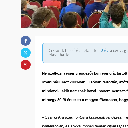
Cikkünk frissítése óta eltelt
2 év
, a szöve
elavulhattak.
Nemzetközi versenyrendezői konferenciát tartot
szemináriumot 2009-ben Olsóban tartották, azó
mindazok, akik nemcsak hazai, hanem nemzetköz
mintegy 80 fő érkezett a magyar fővárosba, hog
– Számunkra azért fontos a budapesti rendezés, me
konferencián, és sokkal többen tudnak olyan tapasz