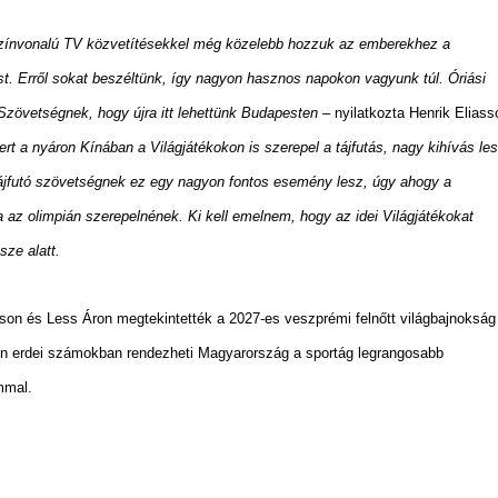
zínvonalú TV közvetítésekkel még közelebb hozzuk az emberekhez a
t. Erről sokat beszéltünk, így
nagyon hasznos napokon vagyunk túl. Óriási
Szövetségnek, hogy újra itt lehettünk Budapesten
– nyilatkozta Henrik Eliass
ert a nyáron Kínában a Világjátékokon is szerepel a tájfutás, nagy kihívás le
tájfutó szövetségnek ez egy nagyon fontos esemény lesz, úgy ahogy a
a az olimpián szerepelnének. Ki kell emelnem, hogy az idei Világjátékokat
isze alatt.
sson és Less Áron megtekintették a 2027-es veszprémi felnőtt világbajnokság
áron erdei számokban rendezheti Magyarország a sportág legrangosabb
mmal.