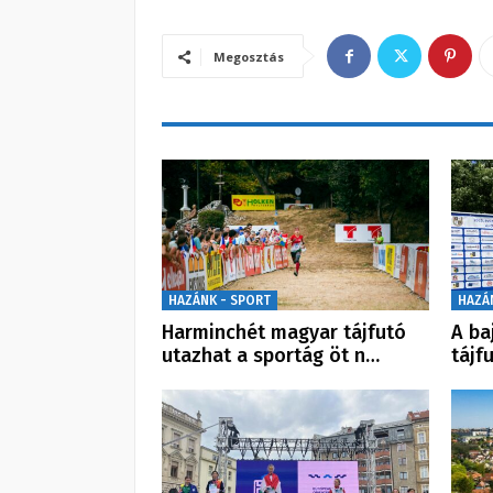
Megosztás
HAZÁNK - SPORT
HAZÁ
Harminchét magyar tájfutó
A ba
utazhat a sportág öt n…
tájf