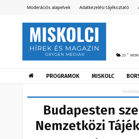
Moderációs alapelvek
Adatkezelési tájékoztató
C
25
MISK
PROGRAMOK
MISKOLC
BOR
Kezdőla
Budapesten szer
Nemzetközi Tájék