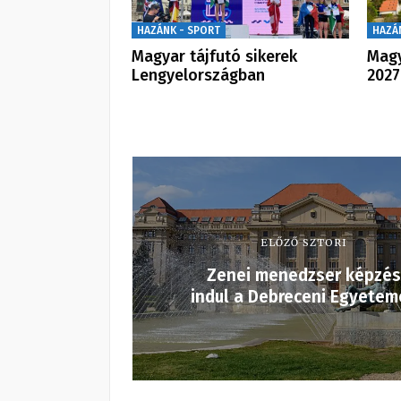
HAZÁNK - SPORT
HAZÁ
Magyar tájfutó sikerek
Magy
Lengyelországban
2027
ELŐZŐ SZTORI
Zenei menedzser képzés
indul a Debreceni Egyetem