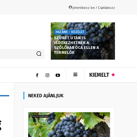
Jelentkezz be / Csatlakozz
HAZÁNK - KÖZÉLET
SZÜRET UTÁN IS
VÉDEKEZHETNEK A
SZŐLŐKABÓCA ELLEN A
TERMELŐK
KIEMELT
NEKED AJÁNLJUK
g