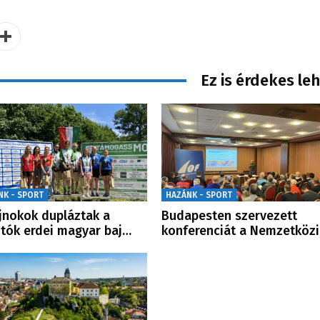
Ez is érdekes le
NK - SPORT
HAZÁNK - SPORT
jnokok dupláztak a
Budapesten szervezett
utók erdei magyar baj…
konferenciát a Nemzetközi