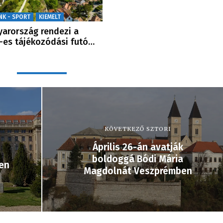
NK - SPORT
KIEMELT
arország rendezi a
-es tájékozódási futó…
KÖVETKEZŐ SZTORI
Április 26-án avatják
boldoggá Bódi Mária
en
Magdolnát Veszprémben