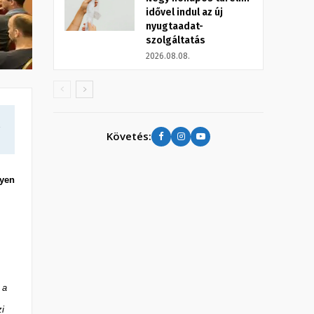
idővel indul az új
nyugtaadat-
szolgáltatás
2026.08.08.
a
Követés:
lyen
 a
zi