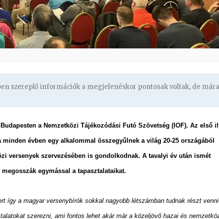
gben szereplő információk a megjelenéskor pontosak voltak, de már
t Budapesten a Nemzetközi Tájékozódási Futó Szövetség (IOF). Az első i
ta minden évben egy alkalommal összegyűlnek a világ 20-25 országából
i versenyek szervezésében is gondolkodnak. A tavalyi év után ismét
y megosszák egymással a tapasztalataikat.
rt így a magyar versenybírók sokkal nagyobb létszámban tudnak részt venni
talatokat szerezni, ami fontos lehet akár már a közeljövő hazai és nemzetkö