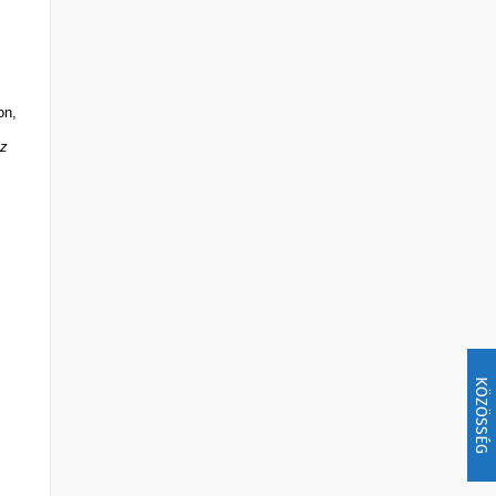
on,
sz
KÖZÖSSÉG