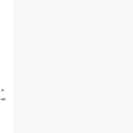
a a
4-es