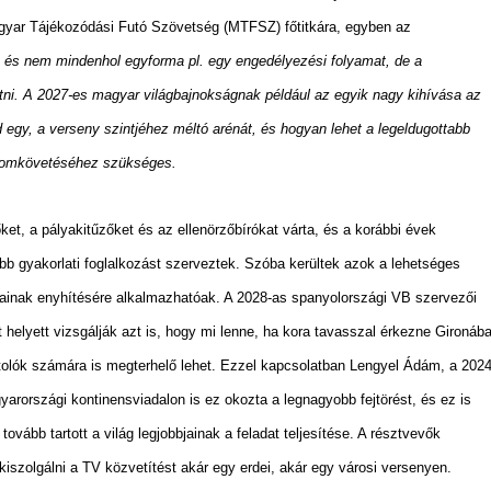
yar Tájékozódási Futó Szövetség (MTFSZ) főtitkára, egyben az
és nem mindenhol egyforma pl. egy engedélyezési folyamat, de a
tni. A 2027-es magyar világbajnokságnak például az egyik nagy kihívása az
 egy, a verseny szintjéhez méltó arénát, és hogyan lehet a legeldugottabb
 nyomkövetéséhez szükséges.
t, a pályakitűzőket és az ellenörzőbírókat várta, és a korábbi évek
öbb gyakorlati foglalkozást szerveztek. Szóba kerültek azok a lehetséges
ainak enyhítésére alkalmazhatóak. A 2028-as spanyolországi VB szervezői
t helyett vizsgálják azt is, hogy mi lenne, ha kora tavasszal érkezne Gironáb
olók számára is megterhelő lehet. Ezzel kapcsolatban Lengyel Ádám, a 202
rországi kontinensviadalon is ez okozta a legnagyobb fejtörést, és ez is
ovább tartott a világ legjobbjainak a feladat teljesítése. A résztvevők
iszolgálni a TV közvetítést akár egy erdei, akár egy városi versenyen.