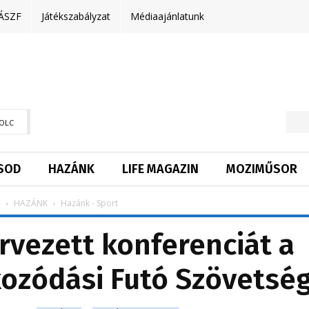
ÁSZF
Játékszabályzat
Médiaajánlatunk
OLC
SOD
HAZÁNK
LIFE MAGAZIN
MOZIMŰSOR
p
HAZÁNK
Hazánk - Sport
vezett konferenciát a
ozódási Futó Szövetsé