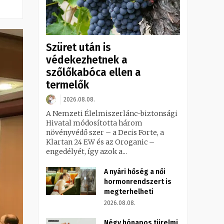
Szüret után is
védekezhetnek a
szőlőkabóca ellen a
termelők
2026.08.08.
A Nemzeti Élelmiszerlánc-biztonsági
Hivatal módosította három
növényvédő szer – a Decis Forte, a
Klartan 24 EW és az Oroganic –
engedélyét, így azok a...
A nyári hőség a női
hormonrendszert is
megterhelheti
2026.08.08.
Négy hónapos türelmi