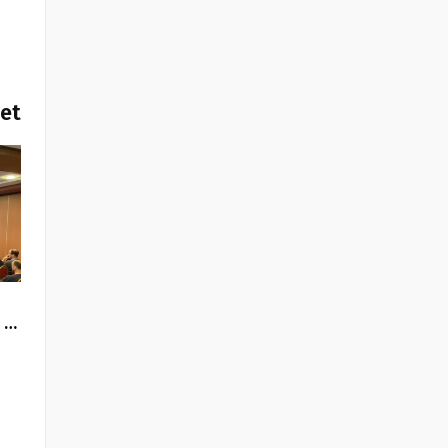
het
 …