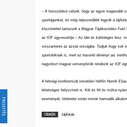
– A hosszútávú célunk, hogy az egyre magasabb s
sportágunkat, és még népszerűbbé tegyük a tájfutás
köszönettel tartozunk a Magyar Tájékozódási Futó 
az IOF ügyvezetője –
Az idei év különleges lesz, m
visszamenni az ázsiai országba. Tudjuk hogy sok 
sportolóknak is, mert ez hasonló élményt ad, minth
nagyrészt magyar versenybírók rendezik az IOF ég
A hétvégi konferenciát követően hétfőn Henrik Elia
lehetséges helyszíneit is. Két és fél év múlva ny
eseményét, története során immár harmadik alkalo
FRISSÍTÉS
CÍMKÉK
tájfutás