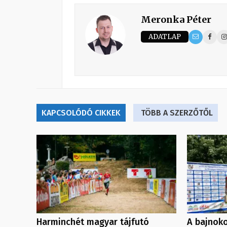
Meronka Péter
ADATLAP
KAPCSOLÓDÓ CIKKEK
TÖBB A SZERZŐTŐL
Harminchét magyar tájfutó
A bajnoko