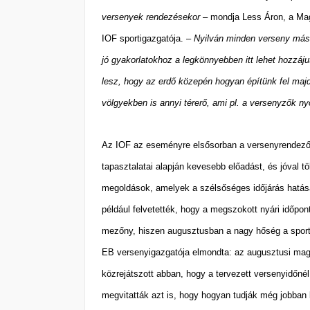
versenyek rendezésekor
– mondja Less Áron, a Mag
IOF sportigazgatója. –
Nyilván minden verseny más 
jó gyakorlatokhoz a legkönnyebben
itt lehet
hozzáju
lesz, hogy az erdő közepén hogyan építünk fel majd
völgyekben is annyi térerő, ami pl. a versenyzők
Az IOF az eseményre elsősorban a versenyrendezőke
tapasztalatai alapján kevesebb előadást, és jóval t
megoldások, amelyek a szélsőséges időjárás hatás
például felvetették, hogy a megszokott nyári időpon
mezőny, hiszen augusztusban a nagy hőség a sport
EB versenyigazgatója elmondta: az augusztusi magya
közrejátszott abban, hogy a tervezett versenyidőnél t
megvitatták azt is, hogy hogyan tudják még jobban k