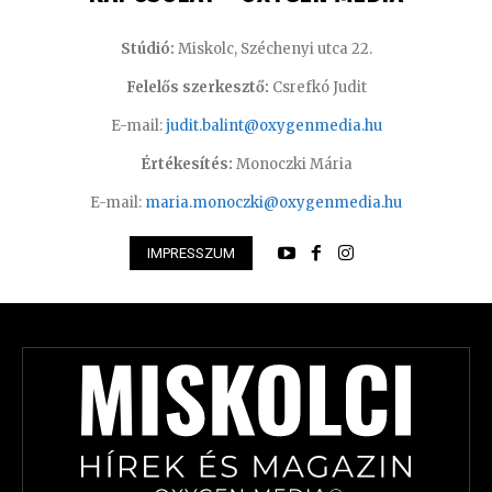
Stúdió:
Miskolc, Széchenyi utca 22.
Felelős szerkesztő:
Csrefkó Judit
E-mail:
judit.balint@oxygenmedia.hu
Értékesítés:
Monoczki Mária
E-mail:
maria.monoczki@oxygenmedia.hu
IMPRESSZUM