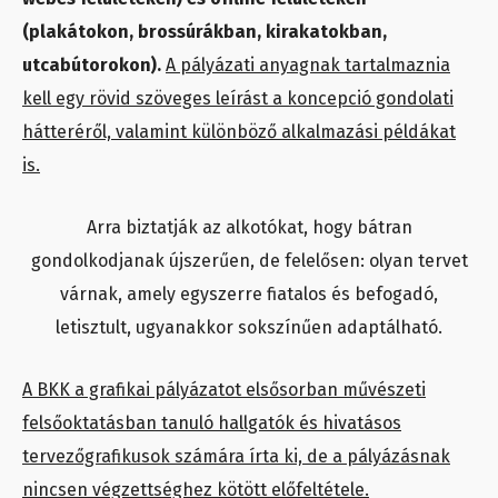
(plakátokon, brossúrákban, kirakatokban,
utcabútorokon).
A pályázati anyagnak tartalmaznia
kell egy rövid szöveges leírást a koncepció gondolati
hátteréről, valamint különböző alkalmazási példákat
is.
Arra biztatják az alkotókat, hogy bátran
gondolkodjanak újszerűen, de felelősen: olyan tervet
várnak, amely egyszerre fiatalos és befogadó,
letisztult, ugyanakkor sokszínűen adaptálható.
A BKK a grafikai pályázatot elsősorban művészeti
felsőoktatásban tanuló hallgatók és hivatásos
tervezőgrafikusok számára írta ki, de a pályázásnak
nincsen végzettséghez kötött előfeltétele.