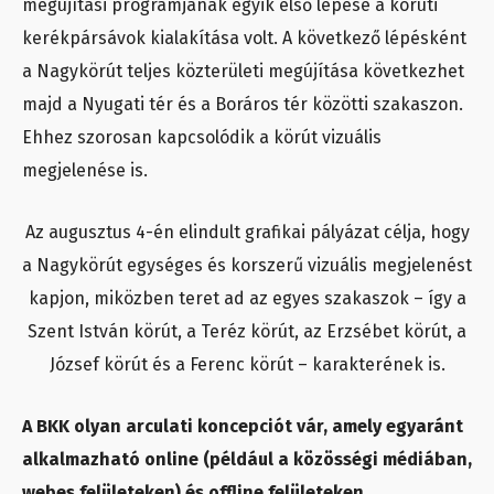
megújítási programjának egyik első lépése a körúti
kerékpársávok kialakítása volt. A következő lépésként
a Nagykörút teljes közterületi megújítása következhet
majd a Nyugati tér és a Boráros tér közötti szakaszon.
Ehhez szorosan kapcsolódik a körút vizuális
megjelenése is.
Az augusztus 4-én elindult grafikai pályázat célja, hogy
a Nagykörút egységes és korszerű vizuális megjelenést
kapjon, miközben teret ad az egyes szakaszok – így a
Szent István körút, a Teréz körút, az Erzsébet körút, a
József körút és a Ferenc körút – karakterének is.
A BKK olyan arculati koncepciót vár, amely egyaránt
alkalmazható online (például a közösségi médiában,
webes felületeken) és offline felületeken