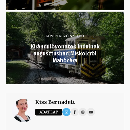
KÖVETKEZŐ SZTORI
Kirándulóvonatok indulnak
augusztusban Miskolcról
Mahócára
Kiss Bernadett
ADATLAP