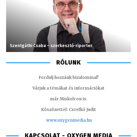
Szentgáthi Csaba – szerkesztő-riporter
C
RÓLUNK
Fordulj hozzánk bizalommal!
Várjuk a témákat és információkat
már Miskolcon is.
Köszönettel: Csrefkó Judit
www.oxyge
nmedia.hu
KAPCSOLAT - OXYGEN MEDIA