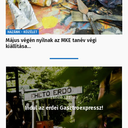
HAZÁNK - KÖZÉLET
Május végén nyílnak az MKE tanév végi
kiállítása…
ELŐZŐ SZTORI
Indul az erdei Gasztroexpressz!