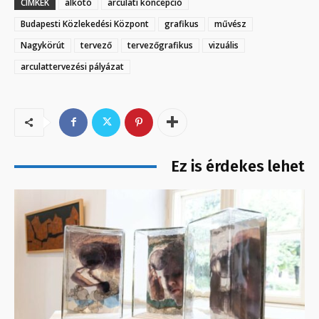
CÍMKÉK
alkotó
arculati koncepció
Budapesti Közlekedési Központ
grafikus
művész
Nagykörút
tervező
tervezőgrafikus
vizuális
arculattervezési pályázat
Ez is érdekes lehet