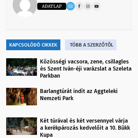
ADATLAP
KAPCSOLÓDÓ CIKKEK
TÖBB A SZERZŐTŐL
Közösségi vacsora, zene, csillagles
és Szent Iván-éji varázslat a Szeleta
Parkban
Barlangtúrát indít az Aggteleki
Nemzeti Park
Két túrával és két versennyel várja
a kerékpározás kedvelőit a 10. Bükk
Kupa