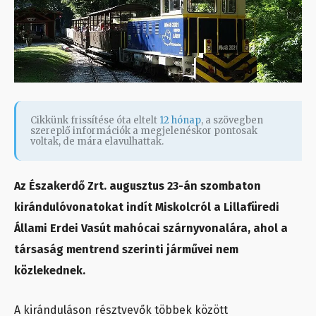
Cikkünk frissítése óta eltelt
12 hónap
, a szövegben
szereplő információk a megjelenéskor pontosak
voltak, de mára elavulhattak.
Az Északerdő Zrt. augusztus 23-án szombaton
kirándulóvonatokat indít Miskolcról a Lillafüredi
Állami Erdei Vasút mahócai szárnyvonalára, ahol a
társaság mentrend szerinti járművei nem
közlekednek.
A kiránduláson résztvevők többek között