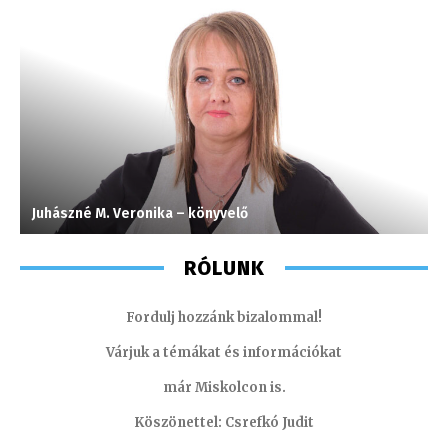
Juhászné M. Veronika – könyvelő
L
RÓLUNK
Fordulj hozzánk bizalommal!
Várjuk a témákat és információkat
már Miskolcon is.
Köszönettel: Csrefkó Judit