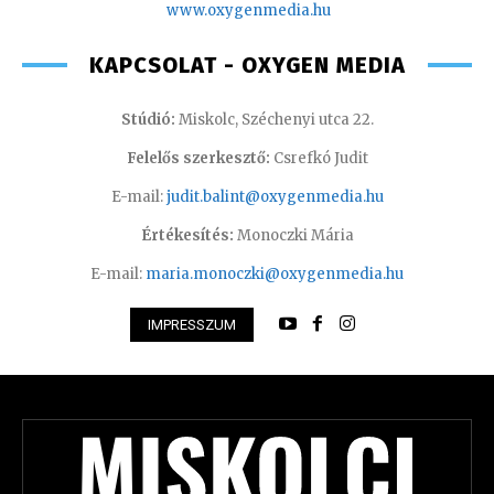
www.oxyge
nmedia.hu
KAPCSOLAT - OXYGEN MEDIA
Stúdió:
Miskolc, Széchenyi utca 22.
Felelős szerkesztő:
Csrefkó Judit
E-mail:
judit.balint@oxygenmedia.hu
Értékesítés:
Monoczki Mária
E-mail:
maria.monoczki@oxygenmedia.hu
IMPRESSZUM