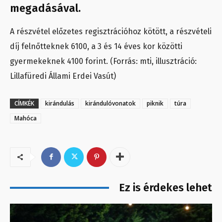
megadásával.
A részvétel előzetes regisztrációhoz kötött, a részvételi
díj felnőtteknek 6100, a 3 és 14 éves kor közötti
gyermekeknek 4100 forint.
(Forrás: mti, illusztráció:
Lillafüredi Állami Erdei Vasút)
CÍMKÉK
kirándulás
kirándulóvonatok
piknik
túra
Mahóca
Ez is érdekes lehet