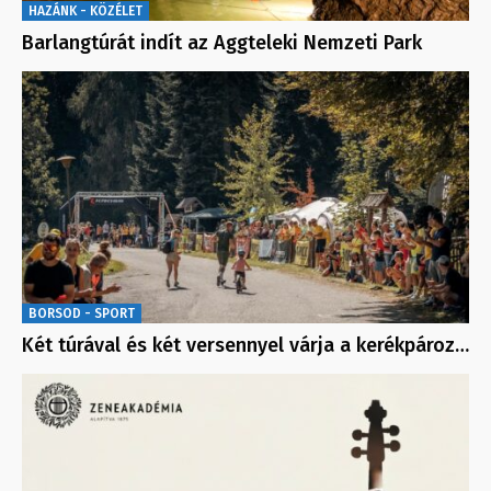
HAZÁNK - KÖZÉLET
Barlangtúrát indít az Aggteleki Nemzeti Park
BORSOD - SPORT
Két túrával és két versennyel várja a kerékpároz…