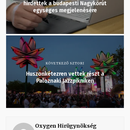
hirdettek a budapesti Nagykörút
egységes megjelenésére
KÖVETKEZŐ SZTORI
Huszonkétezren vettek részt a
Paloznaki Jazzpikniken
Oxygen Hirügynökség