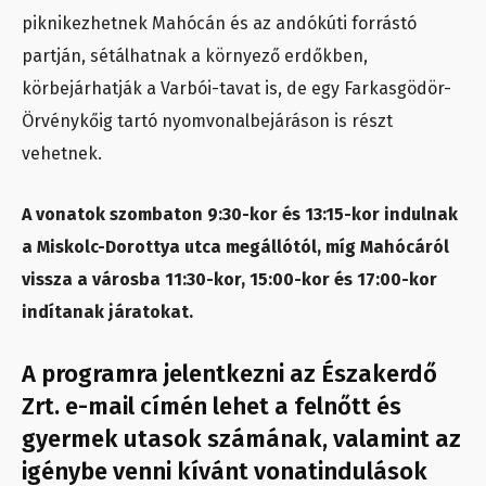
piknikezhetnek Mahócán és az andókúti forrástó
partján, sétálhatnak a környező erdőkben,
körbejárhatják a Varbói-tavat is, de egy Farkasgödör-
Örvénykőig tartó nyomvonalbejáráson is részt
vehetnek.
A vonatok szombaton 9:30-kor és 13:15-kor indulnak
a Miskolc-Dorottya utca megállótól, míg Mahócáról
vissza a városba 11:30-kor, 15:00-kor és 17:00-kor
indítanak járatokat.
A programra jelentkezni az Északerdő
Zrt. e-mail címén lehet a felnőtt és
gyermek utasok számának, valamint az
igénybe venni kívánt vonatindulások