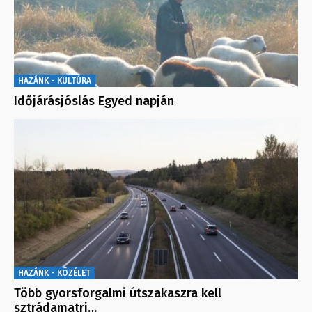
HAZÁNK - KULTÚRA
Időjárásjóslás Egyed napján
HAZÁNK - KÖZÉLET
Több gyorsforgalmi útszakaszra kell
sztrádamatri…