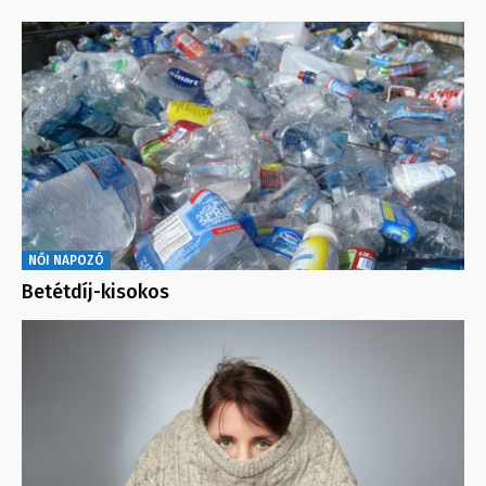
NŐI NAPOZÓ
Betétdíj-kisokos