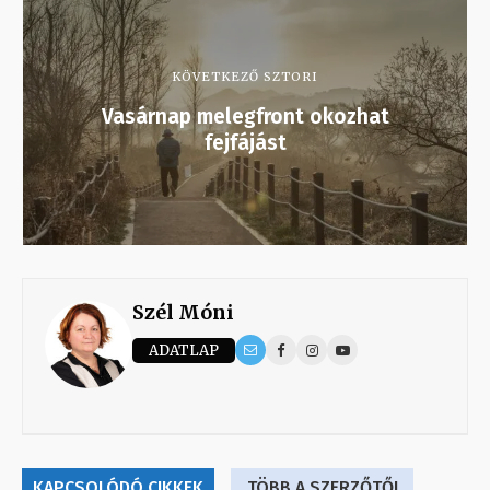
KÖVETKEZŐ SZTORI
Vasárnap melegfront okozhat
fejfájást
Szél Móni
ADATLAP
KAPCSOLÓDÓ CIKKEK
TÖBB A SZERZŐTŐL