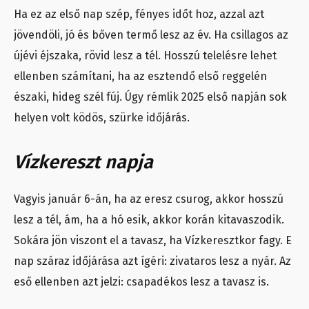
Ha ez az első nap szép, fényes időt hoz, azzal azt
jövendöli, jó és bőven termő lesz az év. Ha csillagos az
újévi éjszaka, rövid lesz a tél. Hosszú telelésre lehet
ellenben számítani, ha az esztendő első reggelén
északi, hideg szél fúj. Úgy rémlik 2025 első napján sok
helyen volt ködös, szürke időjárás.
Vízkereszt napja
Vagyis január 6-án, ha az eresz csurog, akkor hosszú
lesz a tél, ám, ha a hó esik, akkor korán kitavaszodik.
Sokára jön viszont el a tavasz, ha Vízkeresztkor fagy. E
nap száraz időjárása azt ígéri: zivataros lesz a nyár. Az
eső ellenben azt jelzi: csapadékos lesz a tavasz is.