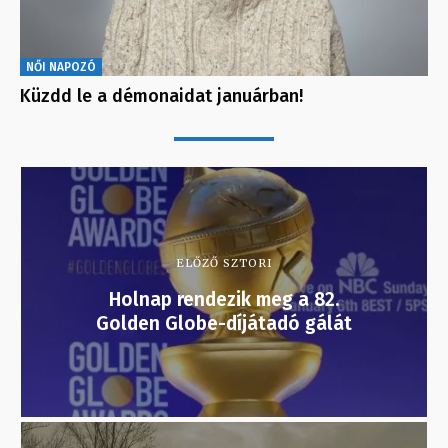
NŐI NAPOZÓ
Küzdd le a démonaidat januárban!
ELŐZŐ SZTORI
Holnap rendezik meg a 82.
Golden Globe-díjátadó gálát