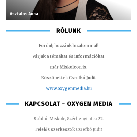
Asztalos Anna
H
RÓLUNK
Fordulj hozzánk bizalommal!
Várjuk a témákat és információkat
már Miskolcon is.
Köszönettel: Csrefkó Judit
www.oxyge
nmedia.hu
KAPCSOLAT - OXYGEN MEDIA
Stúdió:
Miskolc, Széchenyi utca 22.
Felelős szerkesztő:
Csrefkó Judit