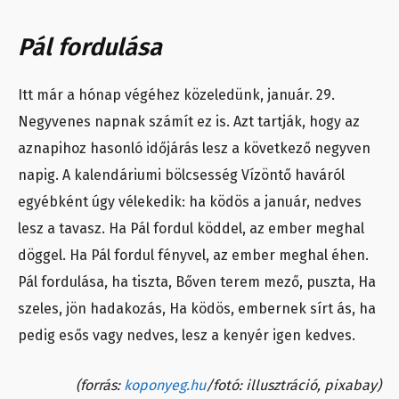
Pál fordulása
Itt már a hónap végéhez közeledünk, január. 29.
Negyvenes napnak számít ez is. Azt tartják, hogy az
aznapihoz hasonló időjárás lesz a következő negyven
napig. A kalendáriumi bölcsesség Vízöntő haváról
egyébként úgy vélekedik: ha ködös a január, nedves
lesz a tavasz. Ha Pál fordul köddel, az ember meghal
döggel. Ha Pál fordul fényvel, az ember meghal éhen.
Pál fordulása, ha tiszta, Bőven terem mező, puszta, Ha
szeles, jön hadakozás, Ha ködös, embernek sírt ás, ha
pedig esős vagy nedves, lesz a kenyér igen kedves.
(forrás:
koponyeg.hu
/fotó: illusztráció, pixabay)