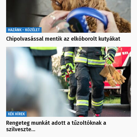
HAZÁNK - KÖZÉLET
Chipolvasással mentik az elkóborolt kutyákat
KÉK HÍREK
Rengeteg munkát adott a tűzoltóknak a
szilveszte…