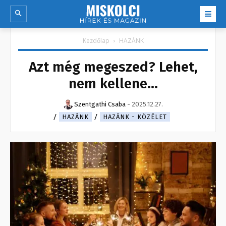
Kezdőlap
HAZÁNK
Azt még megeszed? Lehet,
nem kellene…
Szentgathi Csaba
-
2025.12.27.
HAZÁNK
HAZÁNK - KÖZÉLET