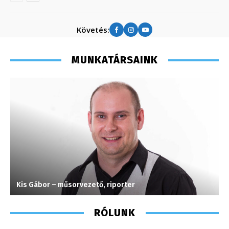
Követés:
MUNKATÁRSAINK
Kis Gábor – műsorvezető, riporter
I
RÓLUNK