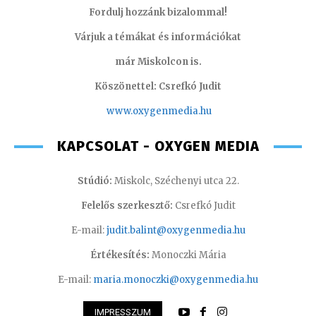
Fordulj hozzánk bizalommal!
Várjuk a témákat és információkat
már Miskolcon is.
Köszönettel: Csrefkó Judit
www.oxyge
nmedia.hu
KAPCSOLAT - OXYGEN MEDIA
Stúdió:
Miskolc, Széchenyi utca 22.
Felelős szerkesztő:
Csrefkó Judit
E-mail:
judit.balint@oxygenmedia.hu
Értékesítés:
Monoczki Mária
E-mail:
maria.monoczki@oxygenmedia.hu
IMPRESSZUM