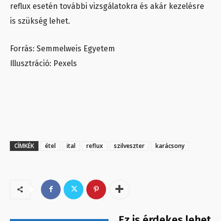
reflux esetén további vizsgálatokra és akár kezelésre
is szükség lehet.
Forrás: Semmelweis Egyetem
Illusztráció: Pexels
CÍMKÉK
étel
ital
reflux
szilveszter
karácsony
Ez is érdekes lehet