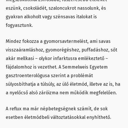
eszünk, csokoládét, szaloncukrot nassolunk, és
gyakran alkoholt vagy szénsavas italokat is
fogyasztunk.
Mindez fokozza a gyomorsavtermelést, ami savas
visszaáramláshoz, gyomorégéshez, puffadáshoz, sőt
akár mellkasi – olykor infarktusra emlékeztető –
fájdalomhoz is vezethet. A Semmelweis Egyetem
gasztroenterológusa szerint a problémát
súlyosbíthatja a túlsúly, az ülő életmód, illetve az is, ha
a nyelőcső alsó záróizma nem működik megfelelően.
A reflux ma már népbetegségnek számít, de sok
esetben életmódbeli változtatásokkal enyhíthető.