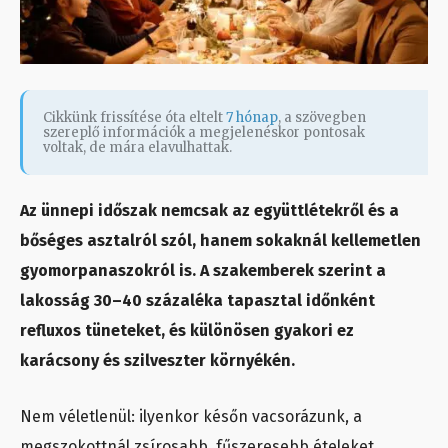
Cikkünk frissítése óta eltelt
7 hónap
, a szövegben
szereplő információk a megjelenéskor pontosak
voltak, de mára elavulhattak.
Az ünnepi időszak nemcsak az együttlétekről és a
bőséges asztalról szól, hanem sokaknál kellemetlen
gyomorpanaszokról is. A szakemberek szerint a
lakosság 30–40 százaléka tapasztal időnként
refluxos tüneteket, és különösen gyakori ez
karácsony és szilveszter környékén.
Nem véletlenül: ilyenkor későn vacsorázunk, a
megszokottnál zsírosabb, fűszeresebb ételeket