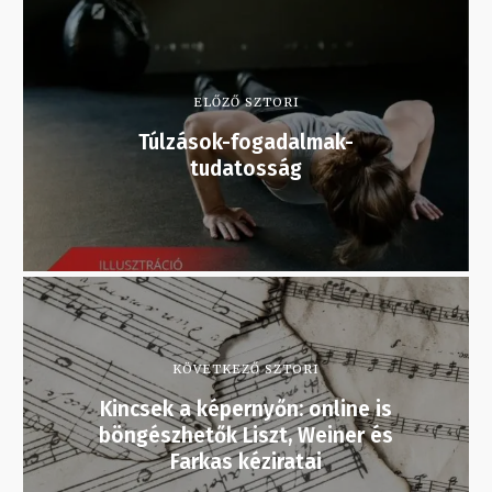
ELŐZŐ SZTORI
Túlzások-fogadalmak-
tudatosság
KÖVETKEZŐ SZTORI
Kincsek a képernyőn: online is
böngészhetők Liszt, Weiner és
Farkas kéziratai