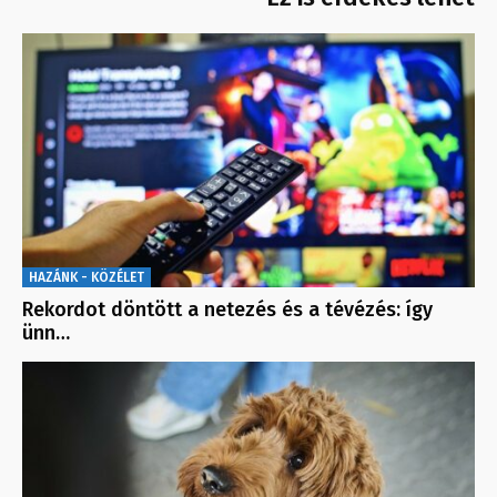
HAZÁNK - KÖZÉLET
Rekordot döntött a netezés és a tévézés: így
ünn…