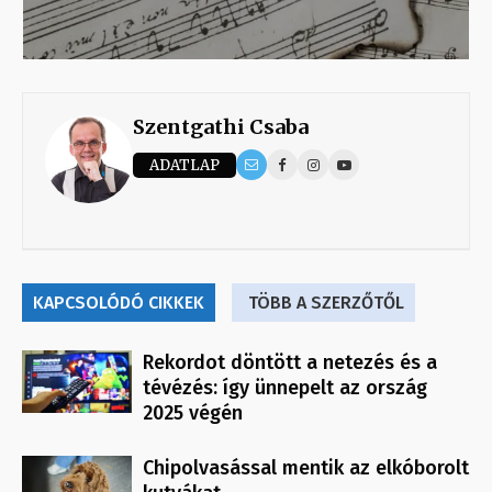
Szentgathi Csaba
ADATLAP
KAPCSOLÓDÓ CIKKEK
TÖBB A SZERZŐTŐL
Rekordot döntött a netezés és a
tévézés: így ünnepelt az ország
2025 végén
Chipolvasással mentik az elkóborolt