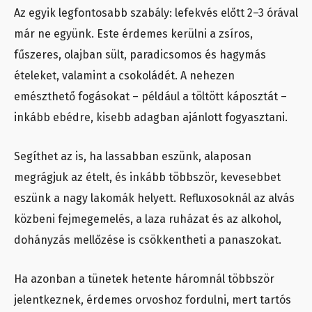
Az egyik legfontosabb szabály: lefekvés előtt 2–3 órával
már ne együnk. Este érdemes kerülni a zsíros,
fűszeres, olajban sült, paradicsomos és hagymás
ételeket, valamint a csokoládét. A nehezen
emészthető fogásokat – például a töltött káposztát –
inkább ebédre, kisebb adagban ajánlott fogyasztani.
Segíthet az is, ha lassabban eszünk, alaposan
megrágjuk az ételt, és inkább többször, kevesebbet
eszünk a nagy lakomák helyett. Refluxosoknál az alvás
közbeni fejmegemelés, a laza ruházat és az alkohol,
dohányzás mellőzése is csökkentheti a panaszokat.
Ha azonban a tünetek hetente háromnál többször
jelentkeznek, érdemes orvoshoz fordulni, mert tartós