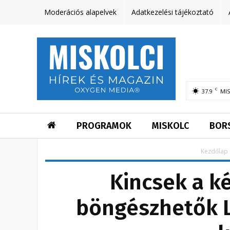
Moderációs alapelvek
Adatkezelési tájékoztató
C
37.9
MI
PROGRAMOK
MISKOLC
BOR
Kezdőlap
Kincsek a k
böngészhetők Li