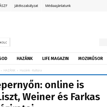
ÁSZF
Játékszabályzat
Médiaajánlatunk
SKOLC
SOD
HAZÁNK
LIFE MAGAZIN
MOZIMŰSOR
HAZÁNK
Hazánk - Kultúra
épernyőn: online is
szt, Weiner és Farkas