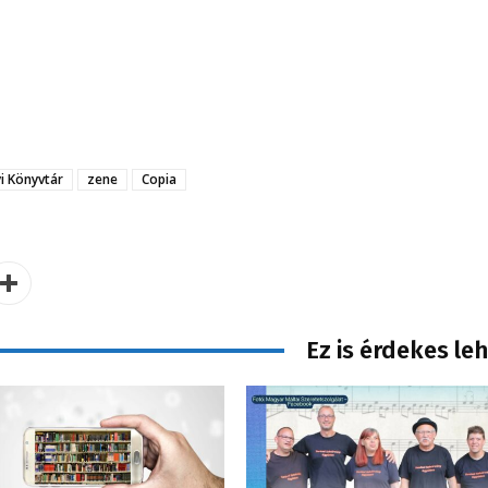
i Könyvtár
zene
Copia
Ez is érdekes le