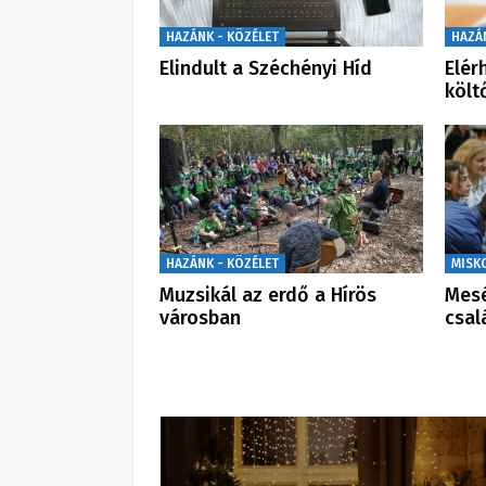
HAZÁNK - KÖZÉLET
HAZÁ
Elindult a Széchényi Híd
Elér
költ
HAZÁNK - KÖZÉLET
MISK
Muzsikál az erdő a Hírös
Mesé
városban
csal