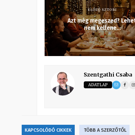
ELŐZŐ SZTORI
Azt még megeszed? Lehet
nem kellene…
Szentgathi Csaba
ADATLAP
KAPCSOLÓDÓ CIKKEK
TÖBB A SZERZŐTŐL