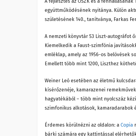
A fejlesztés az OSZK és a fennállásának
együttműködésének nyitánya. Külön akt
születésének 140., tanítványa, Farkas Fe
A nemzeti könyvtár 53 Liszt-autográfot őr
Kiemelkedik a Faust-szimfónia javításokka
emléklap, amely az 1956-os belövések so
Emellett több mint 1200, Liszthez köthet
Weiner Leó esetében az életmű kulcsdara
kísérőzenéje, kamarazenei remekművek é
hagyatékából – több mint nyolcszáz kézi
szimfonikus alkotások, kamaradarabok és
Érdemes körülnézni az oldalon: a
Copia
r
bárki számára egy kattintással elérhetők