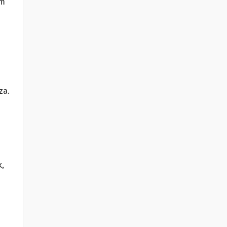
em
za.
k,