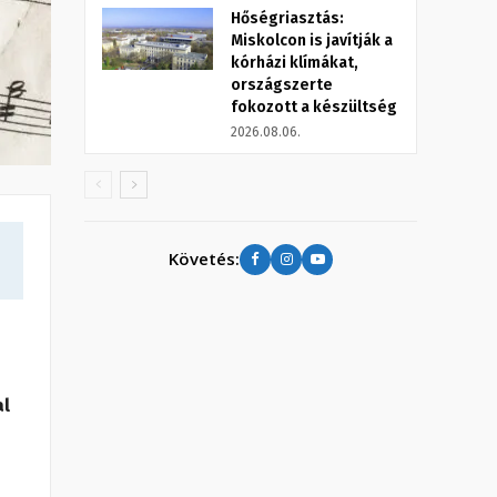
Hőségriasztás:
Miskolcon is javítják a
kórházi klímákat,
országszerte
fokozott a készültség
2026.08.06.
Követés:
al