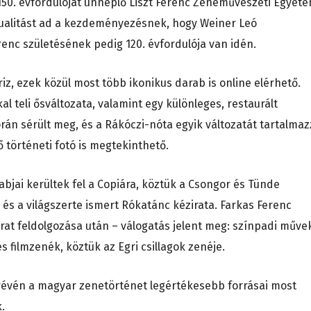
 150. évfordulóját ünneplő Liszt Ferenc Zeneművészeti Egyet
ualitást ad a kezdeményezésnek, hogy Weiner Leó
renc születésének pedig 120. évfordulója van idén.
iz, ezek közül most több ikonikus darab is online elérhető.
l teli ősváltozata, valamint egy különleges, restaurált
rán sérült meg, és a Rákóczi-nóta egyik változatát tartalmaz
ő történeti fotó is megtekinthető.
bjai kerültek fel a Copiára, köztük a Csongor és Tünde
s a világszerte ismert Rókatánc kézirata. Farkas Ferenc
rat feldolgozása után – válogatás jelent meg: színpadi műve
 filmzenék, köztük az Egri csillagok zenéje.
évén a magyar zenetörténet legértékesebb forrásai most
.