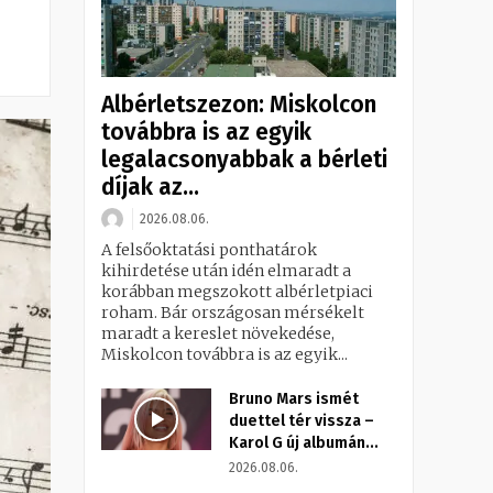
Albérletszezon: Miskolcon
továbbra is az egyik
legalacsonyabbak a bérleti
díjak az...
2026.08.06.
A felsőoktatási ponthatárok
kihirdetése után idén elmaradt a
korábban megszokott albérletpiaci
roham. Bár országosan mérsékelt
maradt a kereslet növekedése,
Miskolcon továbbra is az egyik...
Bruno Mars ismét
duettel tér vissza –
Karol G új albumán...
2026.08.06.