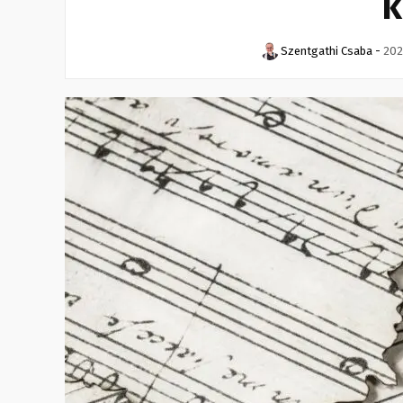
k
Szentgathi Csaba
-
202