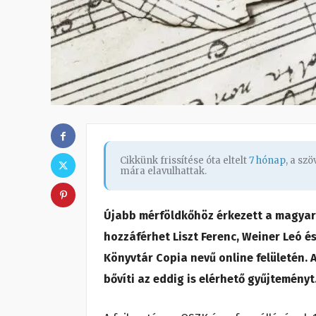
Cikkünk frissítése óta eltelt
7 hónap
, a sz
mára elavulhattak.
Újabb mérföldkőhöz érkezett a magyar 
hozzáférhet Liszt Ferenc, Weiner Leó é
Könyvtár Copia nevű online felületén.
bővíti az eddig is elérhető gyűjteményt