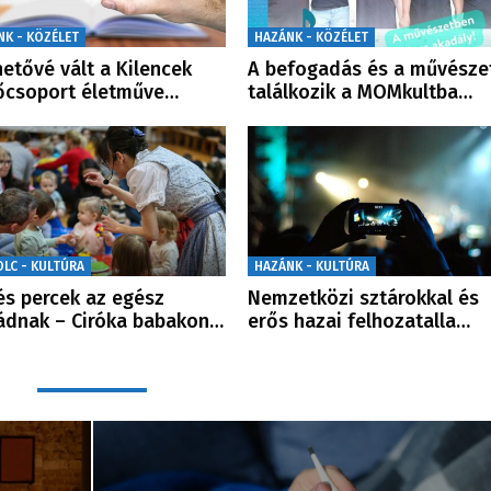
NK - KÖZÉLET
HAZÁNK - KÖZÉLET
hetővé vált a Kilencek
A befogadás és a művésze
őcsoport életműve…
találkozik a MOMkultba…
OLC - KULTÚRA
HAZÁNK - KULTÚRA
s percek az egész
Nemzetközi sztárokkal és
ádnak – Ciróka babakon…
erős hazai felhozatalla…