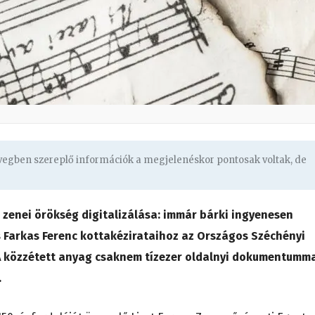
övegben szereplő információk a megjelenéskor pontosak voltak, de
zenei örökség digitalizálása: immár bárki ingyenesen
s Farkas Ferenc kottakézirataihoz az Országos Széchényi
 A közzétett anyag csaknem tízezer oldalnyi dokumentumm
.