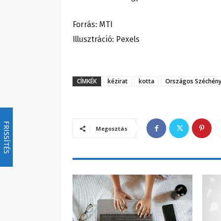
Forrás: MTI
Illusztráció: Pexels
CÍMKÉK
kézirat
kotta
Országos Széchény
FRISSÍTÉS
Megosztás