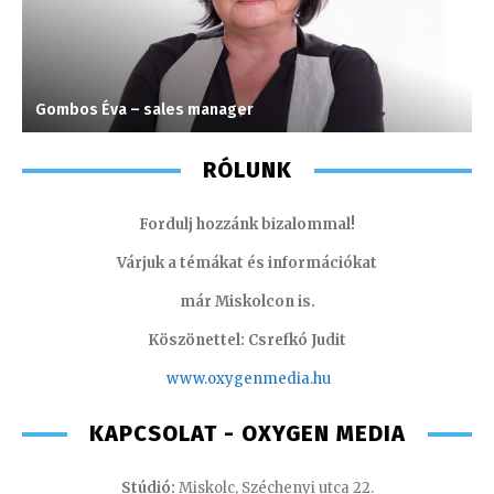
Gombos Éva – sales manager
P
RÓLUNK
Fordulj hozzánk bizalommal!
Várjuk a témákat és információkat
már Miskolcon is.
Köszönettel: Csrefkó Judit
www.oxyge
nmedia.hu
KAPCSOLAT - OXYGEN MEDIA
Stúdió:
Miskolc, Széchenyi utca 22.