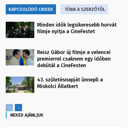
KAPCSOLÓDÓ CIKKEK
TÖBB A SZERZŐTŐL
Minden idők legsikeresebb horvát
filmje nyitja a CineFestet
Reisz Gábor új filmje a velencei
premierrel csaknem egy időben
debütál a CineFesten
43. születésnapját ünnepli a
Miskolci Állatkert
NEKED AJÁNLJUK