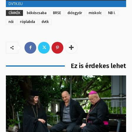
DVTK.EU
CÍMKÉK
békéscsaba
BRSE
diósgyőr
miskolc
NB I.
női
röplabda
dvtk
Ez is érdekes lehet