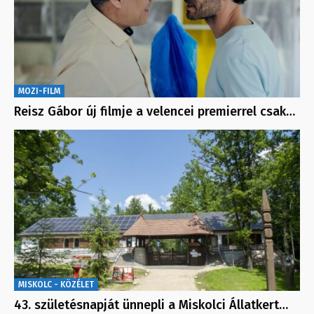
MOZI-FILM
Reisz Gábor új filmje a velencei premierrel csak…
MISKOLC - KÖZÉLET
43. születésnapját ünnepli a Miskolci Állatkert…