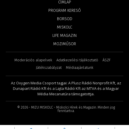
CÍMLAP
PROGRAM KERESŐ
BORSOD
MISKOLC
LIFE MAGAZIN
MOZIMŰSOR
Moderációs alapelvek
Adatkezelési tájékoztató
ÁSZF
Játékszabályzat
Médiaajánlatunk
Az Oxygen Media Csoport tagjai: A Plusz Rádió Nonprofit Kft, az
Dunapart Rádió Kft és a Lajta Rádió Kft az MTVA és a Magyar
Média Mecanatúra támogatottja.
©
2026
- MIZU MISKOLC - Miskolci Hírek és Magazin. Minden jog
fenntartva.