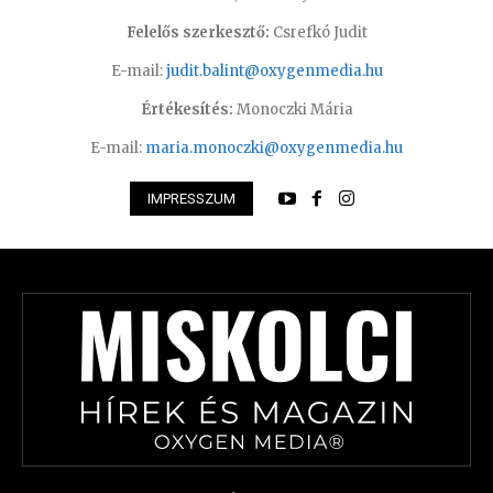
Felelős szerkesztő:
Csrefkó Judit
E-mail:
judit.balint@oxygenmedia.hu
Értékesítés:
Monoczki Mária
E-mail:
maria.monoczki@oxygenmedia.hu
IMPRESSZUM