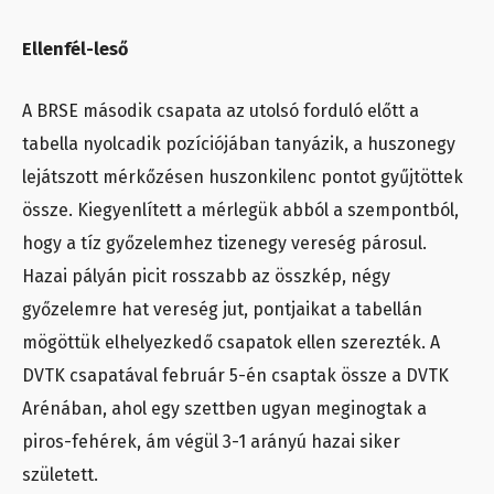
Ellenfél-leső
A BRSE második csapata az utolsó forduló előtt a
tabella nyolcadik pozíciójában tanyázik, a huszonegy
lejátszott mérkőzésen huszonkilenc pontot gyűjtöttek
össze. Kiegyenlített a mérlegük abból a szempontból,
hogy a tíz győzelemhez tizenegy vereség párosul.
Hazai pályán picit rosszabb az összkép, négy
győzelemre hat vereség jut, pontjaikat a tabellán
mögöttük elhelyezkedő csapatok ellen szerezték. A
DVTK csapatával február 5-én csaptak össze a DVTK
Arénában, ahol egy szettben ugyan meginogtak a
piros-fehérek, ám végül 3-1 arányú hazai siker
született.