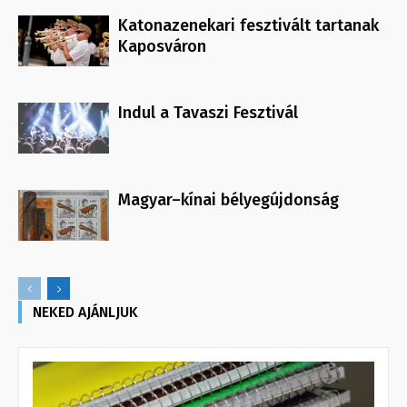
Katonazenekari fesztivált tartanak
Kaposváron
Indul a Tavaszi Fesztivál
Magyar–kínai bélyegújdonság
NEKED AJÁNLJUK