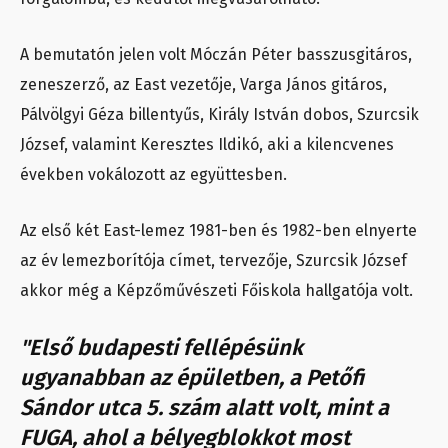
A bemutatón jelen volt Móczán Péter basszusgitáros,
zeneszerző, az East vezetője, Varga János gitáros,
Pálvölgyi Géza billentyűs, Király István dobos, Szurcsik
József, valamint Keresztes Ildikó, aki a kilencvenes
években vokálozott az együttesben.
Az első két East-lemez 1981-ben és 1982-ben elnyerte
az év lemezborítója címet, tervezője, Szurcsik József
akkor még a Képzőművészeti Főiskola hallgatója volt.
"Első budapesti fellépésünk
ugyanabban az épületben, a Petőfi
Sándor utca 5. szám alatt volt, mint a
FUGA, ahol a bélyegblokkot most