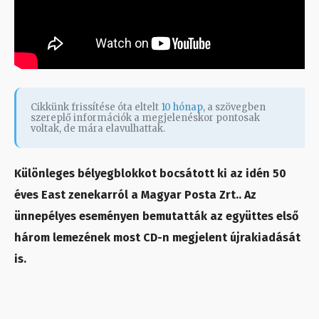
Cikkünk frissítése óta eltelt
10 hónap
, a szövegben
szereplő információk a megjelenéskor pontosak
voltak, de mára elavulhattak.
Különleges bélyegblokkot bocsátott ki az idén 50
éves East zenekarról a Magyar Posta Zrt.. Az
ünnepélyes eseményen bemutatták az együttes első
három lemezének most CD-n megjelent újrakiadását
is.