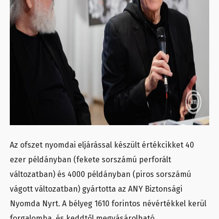
Az ofszet nyomdai eljárással készült értékcikket 40
ezer példányban (fekete sorszámú perforált
változatban) és 4000 példányban (piros sorszámú
vágott változatban) gyártotta az ANY Biztonsági
Nyomda Nyrt. A bélyeg 1610 forintos névértékkel kerül
forgalomba, és keddtől megvásárolható.