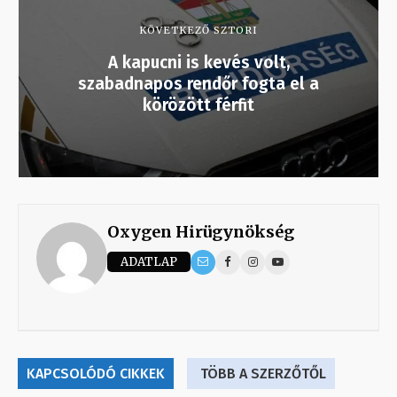
KÖVETKEZŐ SZTORI
A kapucni is kevés volt,
szabadnapos rendőr fogta el a
körözött férfit
Oxygen Hirügynökség
ADATLAP
KAPCSOLÓDÓ CIKKEK
TÖBB A SZERZŐTŐL