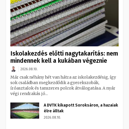
Iskolakezdés előtti nagytakarítás: nem
mindennek kell a kukában végeznie
2026.08.10.
Már csak néhány hét van hátra az iskolakezdésig, így
sok családban megkezdődik a gyerekszobák,
íróasztalok és tanszeres polcok átválogatása. A nyár
végi rendrakás jó...
A DVTK kikapott Soroksáron, a hazaiak
élre álltak
2026.08.10.