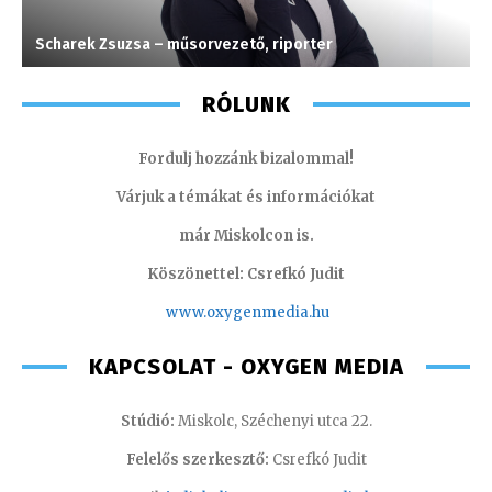
Scharek Zsuzsa – műsorvezető, riporter
S
RÓLUNK
Fordulj hozzánk bizalommal!
Várjuk a témákat és információkat
már Miskolcon is.
Köszönettel: Csrefkó Judit
www.oxyge
nmedia.hu
KAPCSOLAT - OXYGEN MEDIA
Stúdió:
Miskolc, Széchenyi utca 22.
Felelős szerkesztő:
Csrefkó Judit