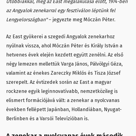
Utóbbiakkal, még az East megalakulása előtt, 1974-ben
az Angyalok zenekarral egy fesztiválon léptünk fel
Lengyelországban"
– jegyezte meg Móczán Péter.
Az East gyökerei a szegedi Angyalok zenekarhoz
nyúlnak vissza, ahol Móczán Péter és Király István a
hetvenes évek elején kezdett együtt zenélni. Az első
négy lemezen mellettük Varga János, Pálvölgyi Géza,
valamint az énekes Zareczky Miklós és Tisza József
szerepelt. Az évtizedek során az East a magyar
rockzene egyik leginnovatívabb, nemzetközileg is
elismert formációjává vált: a zenekar a nyolcvanas
években fellépett Japánban, Hollandiában, Nyugat-
Berlinben és a Varsói Televízióban is.
A zenekar a nyolcvanas évek második