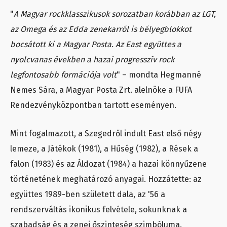
"
A Magyar rockklasszikusok sorozatban korábban az LGT,
az Omega és az Edda zenekarról is bélyegblokkot
bocsátott ki a Magyar Posta. Az East együttes a
nyolcvanas években a hazai progresszív rock
legfontosabb formációja volt
" – mondta Hegmanné
Nemes Sára, a Magyar Posta Zrt. alelnöke a FUFA
Rendezvényközpontban tartott eseményen.
Mint fogalmazott, a Szegedről indult East első négy
lemeze, a Játékok (1981), a Hűség (1982), a Rések a
falon (1983) és az Áldozat (1984) a hazai könnyűzene
történetének meghatározó anyagai. Hozzátette: az
együttes 1989-ben született dala, az '56 a
rendszerváltás ikonikus felvétele, sokunknak a
szabadság és a zenei őszinteség szimbóluma.