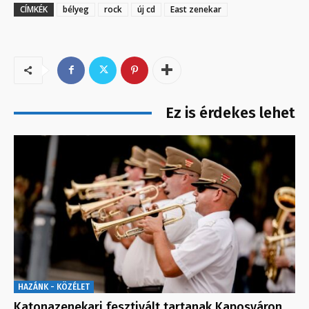
CÍMKÉK
bélyeg
rock
új cd
East zenekar
Ez is érdekes lehet
HAZÁNK - KÖZÉLET
Katonazenekari fesztivált tartanak Kaposváron