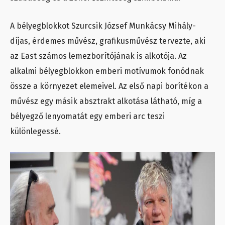
A bélyegblokkot Szurcsik József Munkácsy Mihály-
díjas, érdemes művész, grafikusművész tervezte, aki
az East számos lemezborítójának is alkotója. Az
alkalmi bélyegblokkon emberi motívumok fonódnak
össze a környezet elemeivel. Az első napi borítékon a
művész egy másik absztrakt alkotása látható, míg a
bélyegző lenyomatát egy emberi arc teszi
különlegessé.