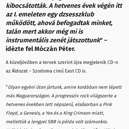
kibocsátották. A hetvenes évek végén itt
az I. emeleten egy dzsesszklub
működött, ahová befogadtak minket,
talán mert akkor még mi is
instrumentális zenét játszottunk
" –
idézte fel Móczán Péter.
A közeljövőben a tervek szerint újra megjelenik CD-n
az Áldozat – Szodoma című East CD is.
"
Olyan egyéni úton jártunk, amire korábban nem lépett
más Magyarországon. A progresszív rock világszerte a
hetvenes években lett népszerű, elsősorban a Pink
Floyd, a Genesis, a Yes és a King Crimson miatt,
mellettük a lengyel SBB is példa volt számunkra.