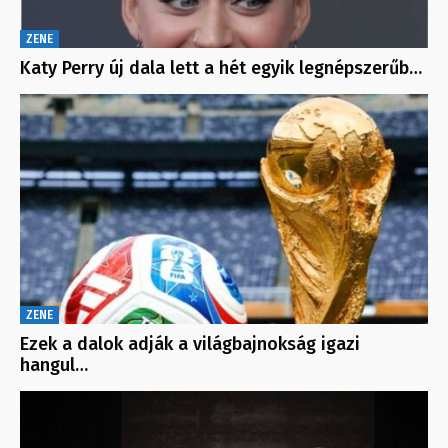
ZENE
Katy Perry új dala lett a hét egyik legnépszerűb…
ZENE
Ezek a dalok adják a világbajnokság igazi
hangul…