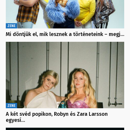
ZENE
Mi döntjük el, mik lesznek a történeteink – megj…
ZENE
A két svéd popikon, Robyn és Zara Larsson
egyesí…