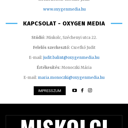
www.oxyge
nmedia.hu
KAPCSOLAT - OXYGEN MEDIA
Stúdió:
Miskolc, Széchenyi utca 22.
Felelős szerkesztő:
Csrefkó Judit
E-mail:
judit.balint@oxygenmedia.hu
Értékesítés:
Monoczki Mária
E-mail:
maria.monoczki@oxygenmedia.hu
IMPRESSZUM