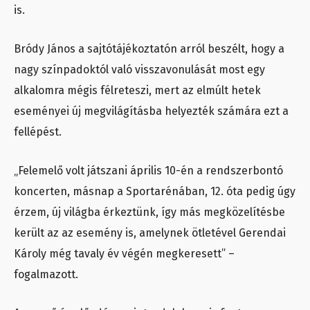
is.
Bródy János a sajtótájékoztatón arról beszélt, hogy a
nagy színpadoktól való visszavonulását most egy
alkalomra mégis félreteszi, mert az elmúlt hetek
eseményei új megvilágításba helyezték számára ezt a
fellépést.
„Felemelő volt játszani április 10-én a rendszerbontó
koncerten, másnap a Sportarénában, 12. óta pedig úgy
érzem, új világba érkeztünk, így más megközelítésbe
került az az esemény is, amelynek ötletével Gerendai
Károly még tavaly év végén megkeresett” –
fogalmazott.