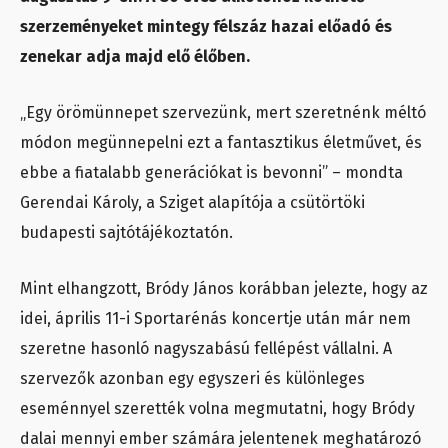
szerzeményeket mintegy félszáz hazai előadó és
zenekar adja majd elő élőben.
„Egy örömünnepet szervezünk, mert szeretnénk méltó
módon megünnepelni ezt a fantasztikus életművet, és
ebbe a fiatalabb generációkat is bevonni” – mondta
Gerendai Károly, a Sziget alapítója a csütörtöki
budapesti sajtótájékoztatón.
Mint elhangzott, Bródy János korábban jelezte, hogy az
idei, április 11-i Sportarénás koncertje után már nem
szeretne hasonló nagyszabású fellépést vállalni. A
szervezők azonban egy egyszeri és különleges
eseménnyel szerették volna megmutatni, hogy Bródy
dalai mennyi ember számára jelentenek meghatározó