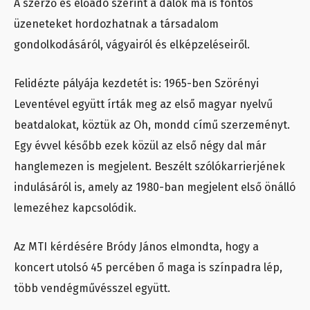
A szerző és előadó szerint a dalok ma is fontos
üzeneteket hordozhatnak a társadalom
gondolkodásáról, vágyairól és elképzeléseiről.
Felidézte pályája kezdetét is: 1965-ben Szörényi
Leventével együtt írták meg az első magyar nyelvű
beatdalokat, köztük az Oh, mondd című szerzeményt.
Egy évvel később ezek közül az első négy dal már
hanglemezen is megjelent. Beszélt szólókarrierjének
indulásáról is, amely az 1980-ban megjelent első önálló
lemezéhez kapcsolódik.
Az MTI kérdésére Bródy János elmondta, hogy a
koncert utolsó 45 percében ő maga is színpadra lép,
több vendégművésszel együtt.