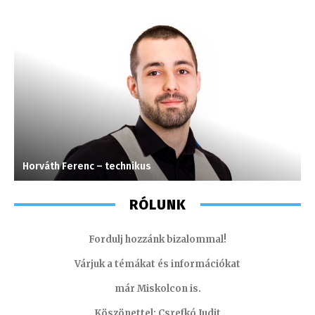
Horváth Ferenc – technikus
P
RÓLUNK
Fordulj hozzánk bizalommal!
Várjuk a témákat és információkat
már Miskolcon is.
Köszönettel: Csrefkó Judit