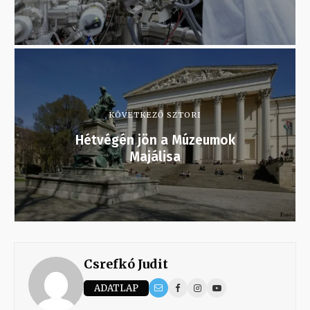
KÖVETKEZŐ SZTORI
Hétvégén jön a Múzeumok
Majálisa
Csrefkó Judit
ADATLAP