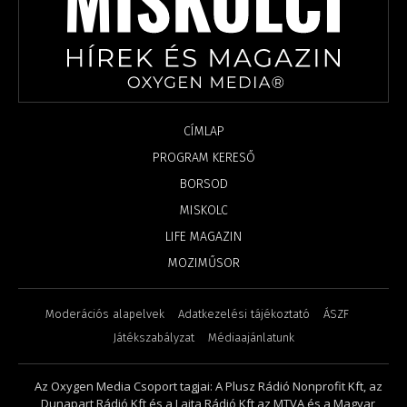
CÍMLAP
PROGRAM KERESŐ
BORSOD
MISKOLC
LIFE MAGAZIN
MOZIMŰSOR
Moderációs alapelvek
Adatkezelési tájékoztató
ÁSZF
Játékszabályzat
Médiaajánlatunk
Az Oxygen Media Csoport tagjai: A Plusz Rádió Nonprofit Kft, az
Dunapart Rádió Kft és a Lajta Rádió Kft az MTVA és a Magyar