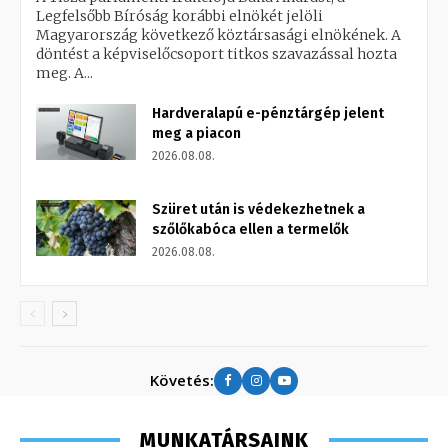
Legfelsőbb Bíróság korábbi elnökét jelöli
Magyarország következő köztársasági elnökének. A
döntést a képviselőcsoport titkos szavazással hozta
meg. A...
Hardveralapú e-pénztárgép jelent
meg a piacon
2026.08.08.
Szüret után is védekezhetnek a
szőlőkabóca ellen a termelők
2026.08.08.
Követés:
MUNKATÁRSAINK