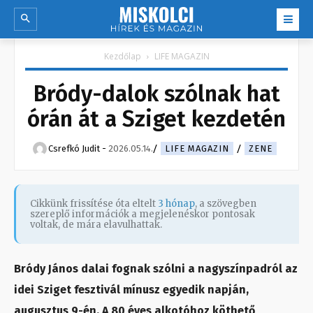
Kezdőlap
LIFE MAGAZIN
Bródy-dalok szólnak hat
órán át a Sziget kezdetén
Csrefkó Judit
-
2026.05.14.
LIFE MAGAZIN
ZENE
Cikkünk frissítése óta eltelt
3 hónap
, a szövegben
szereplő információk a megjelenéskor pontosak
voltak, de mára elavulhattak.
Bródy János dalai fognak szólni a nagyszínpadról az
idei Sziget fesztivál mínusz egyedik napján,
augusztus 9-én. A 80 éves alkotóhoz köthető