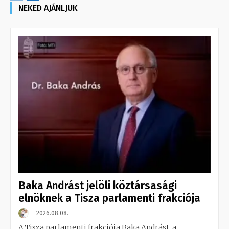
NEKED AJÁNLJUK
Baka Andrást jelöli köztársasági
elnöknek a Tisza parlamenti frakciója
2026.08.08.
A Tisza parlamenti frakciója Baka Andrást, a