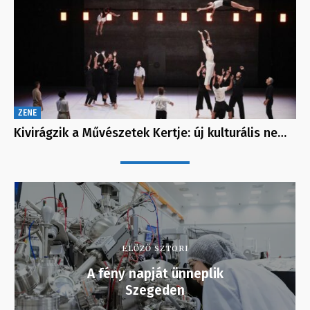
ZENE
Kivirágzik a Művészetek Kertje: új kulturális ne…
ELŐZŐ SZTORI
A fény napját ünneplik
Szegeden