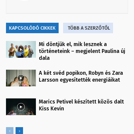
KAPCSOLÓDÓ CIKKEK
TÖBB A SZERZŐTŐL
Mi döntjük el, mik lesznek a
történeteink – megjelent Paulina új
dala
A két svéd popikon, Robyn és Zara
Larsson egyesítették energiáikat
Marics Petivel készített közös dalt
Kiss Kevin