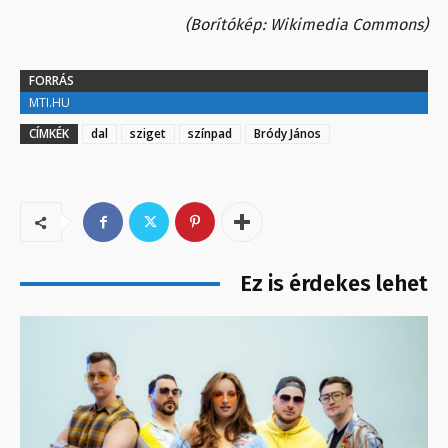
(Borítókép: Wikimedia Commons)
FORRÁS
MTI.HU
CÍMKÉK
dal
sziget
színpad
Bródy János
Ez is érdekes lehet