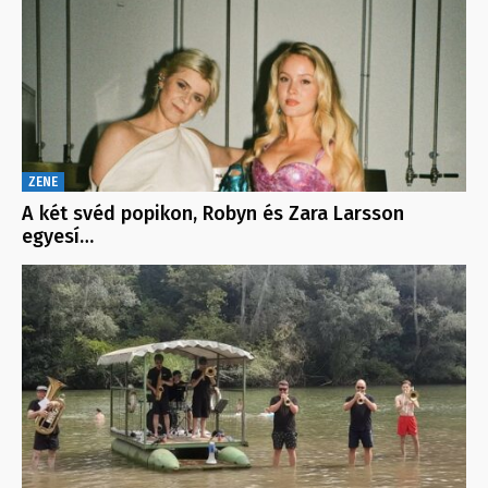
ZENE
A két svéd popikon, Robyn és Zara Larsson
egyesí…