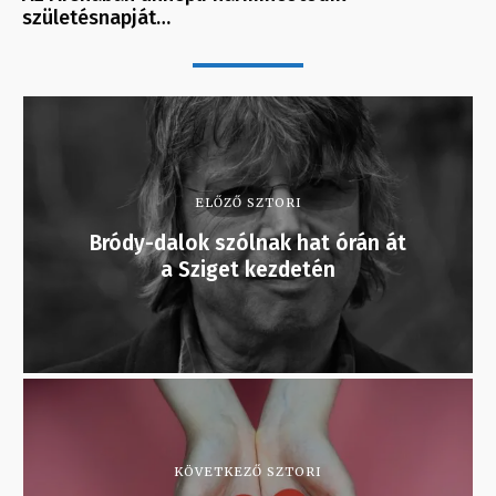
születésnapját…
ELŐZŐ SZTORI
Bródy-dalok szólnak hat órán át
a Sziget kezdetén
KÖVETKEZŐ SZTORI