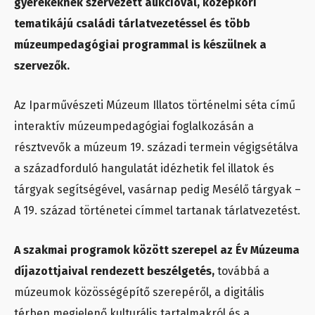
gyerekeknek szervezett aukcióval, középkori
tematikájú családi tárlatvezetéssel és több
múzeumpedagógiai programmal is készülnek a
szervezők.
Az Iparművészeti Múzeum Illatos történelmi séta című
interaktív múzeumpedagógiai foglalkozásán a
résztvevők a múzeum 19. századi termein végigsétálva
a századforduló hangulatát idézhetik fel illatok és
tárgyak segítségével, vasárnap pedig Mesélő tárgyak –
A 19. század történetei címmel tartanak tárlatvezetést.
A szakmai programok között szerepel az Év Múzeuma
díjazottjaival rendezett beszélgetés,
továbbá a
múzeumok közösségépítő szerepéről, a digitális
térben megjelenő kulturális tartalmakról és a