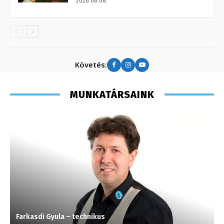
2026.08.08.
Követés:
MUNKATÁRSAINK
Farkasdi Gyula – technikus
K