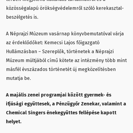
közösségalapú örökségvédelemről szóló kerekasztal-
beszélgetés is.
A Néprajzi Múzeum vasárnap könyvbemutatóval várja
az érdeklődőket: Kemecsi Lajos főigazgató
Hullámzásban – Szereplők, történetek a Néprajzi
Múzeum múltjából című kötete az intézmény több mint
másfél évszázados történetét új megközelítésben
mutatja be.
A majális zenei programjai között gyermek- és
ifjúsági együttesek, a Pénzügyőr Zenekar, valamint a
Chemical Singers énekegyüttes fellépése kapott
helyet.