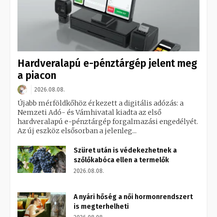
Hardveralapú e-pénztárgép jelent meg
a piacon
2026.08.08.
Újabb mérföldkőhöz érkezett a digitális adózás: a
Nemzeti Adó- és Vámhivatal kiadta az első
hardveralapú e-pénztárgép forgalmazási engedélyét.
Az új eszköz elsősorban a jelenleg...
Szüret után is védekezhetnek a
szőlőkabóca ellen a termelők
2026.08.08.
A nyári hőség a női hormonrendszert
is megterhelheti