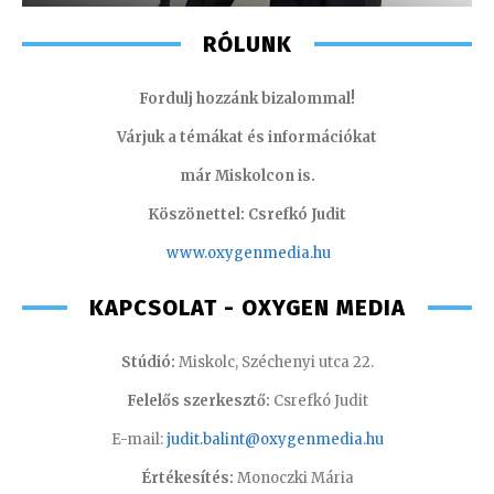
RÓLUNK
Fordulj hozzánk bizalommal!
Várjuk a témákat és információkat
már Miskolcon is.
Köszönettel: Csrefkó Judit
www.oxyge
nmedia.hu
KAPCSOLAT - OXYGEN MEDIA
Stúdió:
Miskolc, Széchenyi utca 22.
Felelős szerkesztő:
Csrefkó Judit
E-mail:
judit.balint@oxygenmedia.hu
Értékesítés:
Monoczki Mária