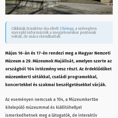
Cikkünk frissítése óta eltelt
3 hónap
, a szövegben
szereplő információk a megjelenéskor pontosak
voltak, de mára elavulhattak.
Május 16-án és 17-én rendezi meg a Magyar Nemzeti
Múzeum a 29. Múzeumok Majálisát, amelyen szerte az
országból 104 intézmény vesz részt. Az érdeklődőket
múzeumkerti sétákkal, családi programokkal,
koncertekkel és szakmai beszélgetésekkel várják.
Az eseményen nemcsak a 104, a Múzeumkertbe
kitelepülő múzeummal és kiállítóhellyel
ismerkedhetnek meg a látogatók, de interaktív