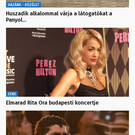
HAZÁNK - KÖZÉLET
Huszadik alkalommal várja a látogatókat a
Panyol…
ZENE
Elmarad Rita Ora budapesti koncertje