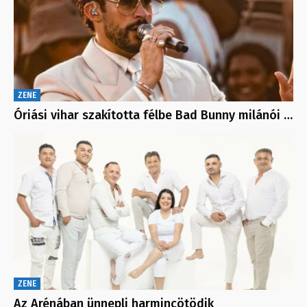
ZENE
Óriási vihar szakította félbe Bad Bunny milánói …
ZENE
Az Arénában ünnepli harmincötödik