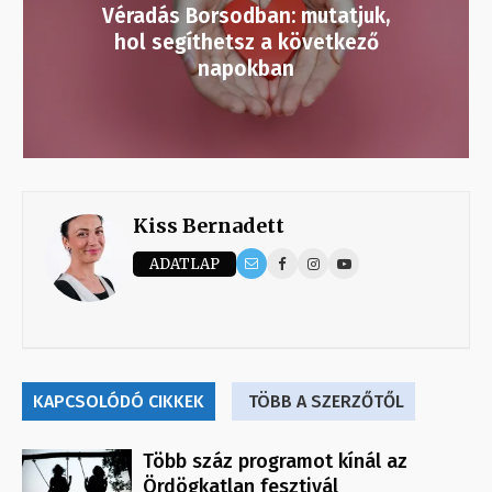
Véradás Borsodban: mutatjuk,
hol segíthetsz a következő
napokban
Kiss Bernadett
ADATLAP
KAPCSOLÓDÓ CIKKEK
TÖBB A SZERZŐTŐL
Több száz programot kínál az
Ördögkatlan fesztivál