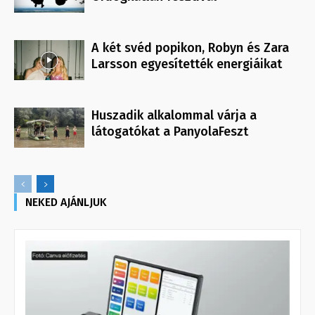
A két svéd popikon, Robyn és Zara
Larsson egyesítették energiáikat
Huszadik alkalommal várja a
látogatókat a PanyolaFeszt
NEKED AJÁNLJUK