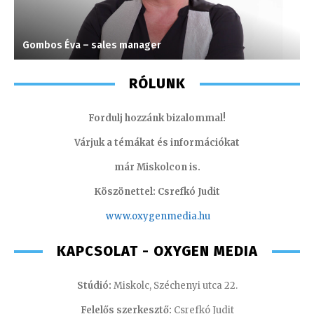
Gombos Éva – sales manager
M
RÓLUNK
Fordulj hozzánk bizalommal!
Várjuk a témákat és információkat
már Miskolcon is.
Köszönettel: Csrefkó Judit
www.oxyge
nmedia.hu
KAPCSOLAT - OXYGEN MEDIA
Stúdió:
Miskolc, Széchenyi utca 22.
Felelős szerkesztő:
Csrefkó Judit