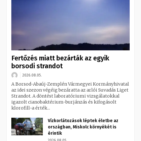
Fertőzés miatt bezárták az egyik
borsodi strandot
2026.08.05.
A Borsod-Abaúj-Zemplén Vármegyei Kormányhivatal
az idei szezon végéig bezáratta az arlói Suvadás Liget
Strandot. A döntést laboratóriumi vizsgálatokkal
igazolt cianobaktérium-burjánzás és kifogásolt
klorofill-a érték...
Vízkorlátozások léptek életbe az
országban, Miskolc környékét is
érintik
2026.08.05.