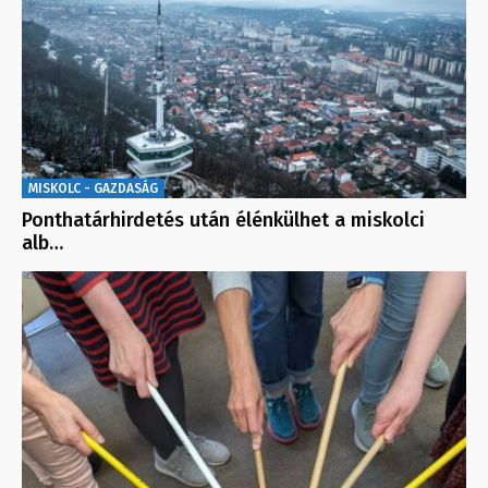
MISKOLC - GAZDASÁG
Ponthatárhirdetés után élénkülhet a miskolci
alb…