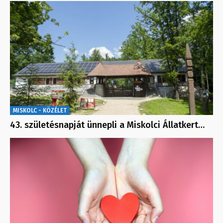
MISKOLC - KÖZÉLET
43. születésnapját ünnepli a Miskolci Állatkert…