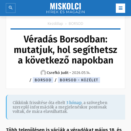
Kezdőlap
BORSOD
Véradás Borsodban:
mutatjuk, hol segíthetsz
a következő napokban
Csrefkó Judit
-
2026.05.14.
BORSOD
BORSOD - KÖZÉLET
Cikkünk frissítése óta eltelt
3 hónap
, a szövegben
szereplő információk a megjelenéskor pontosak
voltak, de mára elavulhattak.
Több településen is várják a véradókat május 18. és