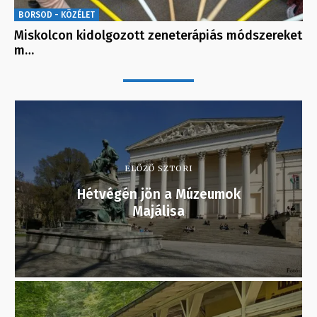
BORSOD - KÖZÉLET
Miskolcon kidolgozott zeneterápiás módszereket
m…
ELŐZŐ SZTORI
Hétvégén jön a Múzeumok
Majálisa