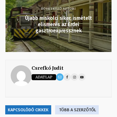
KÖVETKEZŐ SZTORI
Újabb miskolci siker, ismételt
elismerés az Erdei
gasztroexpressznek
Csrefkó Judit
ADATLAP
KAPCSOLÓDÓ CIKKEK
TÖBB A SZERZŐTŐL