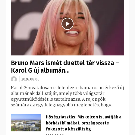
Bruno Mars ismét duettel tér vissza –
Karol G új albumán...
2026.08.06.
Karol G hivatalosan is leleplezte hamarosan érkező új
albumának dallistáját, amely több világsztár
együttműködését is tartalmazza. A rajongók
számára az egyik legnagyobb meglepetés, hogy...
Hőségriasztás: Miskolcon is javítják a
kórházi klímákat, országszerte
fokozott a készültség