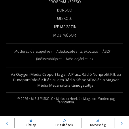
PROGRAM KERESŐ
BORSOD
MISKOLC
LIFE MAGAZIN
MOZIMŰSOR
Moderációs alapelvek
Adatkezelési tájékoztató
ÁSZF
Játékszabályzat
Médiaajánlatunk
Az Oxygen Media Csoport tagjai: A Plusz Rádió Nonprofit Kft, az
Dunapart Rádió Kft és a Lajta Rádió Kft az MTVA és a Magyar
Média Mecanatúra támogatottja.
©
2026
- MIZU MISKOLC - Miskolci Hírek és Magazin. Minden jog
fenntartva.
Címlap
Frissítések
Közösség