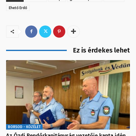
Ehető Erdő
Ez is érdekes lehet
BORSOD - KÖZÉLET
Az Ózdi Rendőrkapitányság vezetője kapta idén