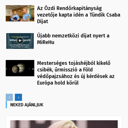
Az Ózdi Rendőrkapitányság
vezetője kapta idén a Tündik Csaba
Díjat
Újabb nemzetközi díjat nyert a
MiReHu
Mesterséges tojáshéjból kikelő
csibék, űrmisszió a Föld
védőpajzsához és új kérdések az
Európa hold körül
NEKED AJÁNLJUK