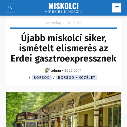
Kezdőlap
BORSOD
Újabb miskolci siker,
ismételt elismerés az
Erdei gasztroexpressznek
admin
-
2026.05.14.
BORSOD
BORSOD - KÖZÉLET