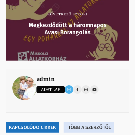
KÖVETKEZŐ SZTORI
Megkezdődött a háromnapos
Avasi Borangolás
admin
ADATLAP
KAPCSOLÓDÓ CIKKEK
TÖBB A SZERZŐTŐL