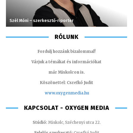
Szél Móni – szerkesztő-riporter
J
RÓLUNK
Fordulj hozzánk bizalommal!
Várjuk a témákat és információkat
már Miskolcon is.
Köszönettel: Csrefkó Judit
www.oxyge
nmedia.hu
KAPCSOLAT - OXYGEN MEDIA
Stúdió:
Miskolc, Széchenyi utca 22.
Felelős szerkesztő:
Csrefkó Judit