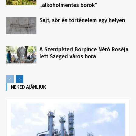
„alkoholmentes borok”
Sajt, sör és történelem egy helyen
A Szentpéteri Borpince Néró Roséja
lett Szeged város bora
NEKED AJÁNLJUK