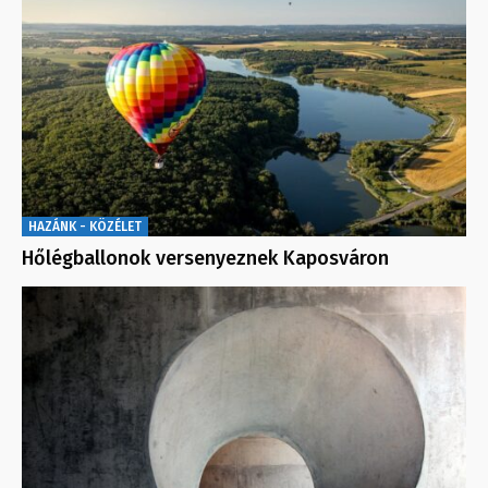
HAZÁNK - KÖZÉLET
Hőlégballonok versenyeznek Kaposváron