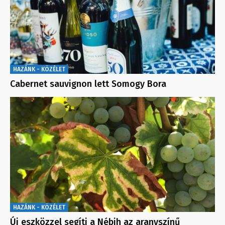
HAZÁNK - KÖZÉLET
Cabernet sauvignon lett Somogy Bora
HAZÁNK - KÖZÉLET
Új eszközzel segíti a Nébih az aranyszínű