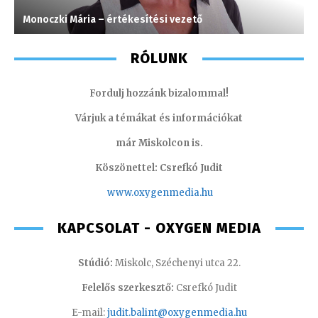
Monoczki Mária – értékesítési vezető
H
RÓLUNK
Fordulj hozzánk bizalommal!
Várjuk a témákat és információkat
már Miskolcon is.
Köszönettel: Csrefkó Judit
www.oxyge
nmedia.hu
KAPCSOLAT - OXYGEN MEDIA
Stúdió:
Miskolc, Széchenyi utca 22.
Felelős szerkesztő:
Csrefkó Judit
E-mail:
judit.balint@oxygenmedia.hu