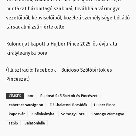
mintákat háromtagú szakmai, továbbá a vármegye
vezetőiből, képviselőiből, közéleti személyiségeiből álló
társadalmi zsűri értékelte.
Különdíjat kapott a Hujber Pince 2025-ös évjáratú
királyleányka bora.
(Illusztráció: Facebook – Bujdosó Szőlőbirtok és
Pincészet)
CÍMKÉK
bor
Bujdosó Szőlőbirtok és Pincészet
cabernet sauvignon
Dél-balatoni Borvidék
Hujber Pince
kaposvár
Királyleányka
Somogy Bora
Somogy vármegye
szőlő
Balatonlelle