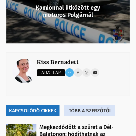
Kamionnal ütközött egy
motoros Polgárnál
Kiss Bernadett
ADATLAP
KAPCSOLÓDÓ CIKKEK
TÖBB A SZERZŐTŐL
Megkezdődött a szüret a Dél-
Balatonon: hódíthatnak az