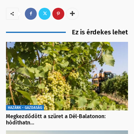
Ez is érdekes lehet
HAZÁNK - GAZDASÁG
Megkezdődött a szüret a Dél-Balatonon:
hódíthatn…