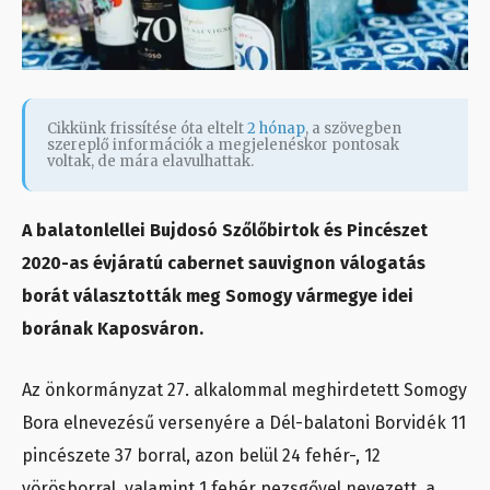
Cikkünk frissítése óta eltelt
2 hónap
, a szövegben
szereplő információk a megjelenéskor pontosak
voltak, de mára elavulhattak.
A balatonlellei Bujdosó Szőlőbirtok és Pincészet
2020-as évjáratú cabernet sauvignon válogatás
borát választották meg Somogy vármegye idei
borának Kaposváron.
Az önkormányzat 27. alkalommal meghirdetett Somogy
Bora elnevezésű versenyére a Dél-balatoni Borvidék 11
pincészete 37 borral, azon belül 24 fehér-, 12
vörösborral, valamint 1 fehér pezsgővel nevezett, a