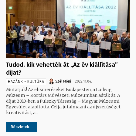
Tudod, kik vehették át „Az év kiállítása”
díjat?
Szél Móni
2022.11.04.
HAZÁNK - KULTÚRA
Mutatjuk! Az elismeréseket Budapesten, a Ludwig
Múzeum – Kortárs Művészeti Múzeumban adták át. A
díjat 2010-ben a Pulszky Társaság – Magyar Múzeumi
Egyesület alapította. Célja jutalmazni az újszerűséget,
kreativitást, a...
Részletek...