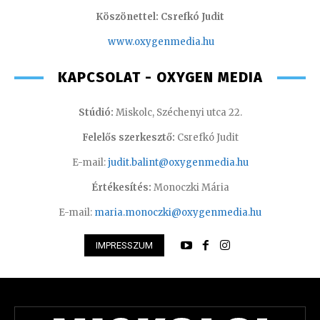
Köszönettel: Csrefkó Judit
www.oxyge
nmedia.hu
KAPCSOLAT - OXYGEN MEDIA
Stúdió:
Miskolc, Széchenyi utca 22.
Felelős szerkesztő:
Csrefkó Judit
E-mail:
judit.balint@oxygenmedia.hu
Értékesítés:
Monoczki Mária
E-mail:
maria.monoczki@oxygenmedia.hu
IMPRESSZUM