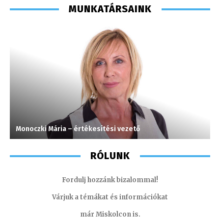
MUNKATÁRSAINK
Monoczki Mária – értékesítési vezető
T
RÓLUNK
Fordulj hozzánk bizalommal!
Várjuk a témákat és információkat
már Miskolcon is.