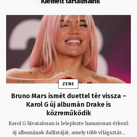
Kiemelt tartalmaink
ZENE
Bruno Mars ismét duettel tér vissza –
Karol G új albumán Drake is
közreműködik
Karol G hivatalosan is leleplezte hamarosan érkező
új albumának dallistáját, amely több világsztár
...