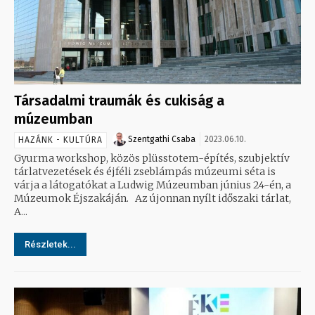
Társadalmi traumák és cukiság a
múzeumban
Szentgathi Csaba
2023.06.10.
HAZÁNK - KULTÚRA
Gyurma workshop, közös plüsstotem-építés, szubjektív
tárlatvezetések és éjféli zseblámpás múzeumi séta is
várja a látogatókat a Ludwig Múzeumban június 24-én, a
Múzeumok Éjszakáján. Az újonnan nyílt időszaki tárlat,
A...
Részletek...