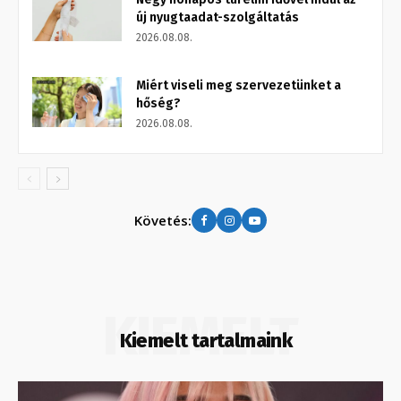
új nyugtaadat-szolgáltatás
2026.08.08.
Miért viseli meg szervezetünket a
hőség?
2026.08.08.
Követés:
KIEMELT
Kiemelt tartalmaink