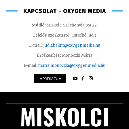
KAPCSOLAT - OXYGEN MEDIA
Stúdió:
Miskolc, Széchenyi utca 22.
Felelős szerkesztő:
Csrefkó Judit
E-mail:
judit.balint@oxygenmedia.hu
Értékesítés:
Monoczki Mária
E-mail:
maria.monoczki@oxygenmedia.hu
IMPRESSZUM