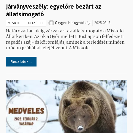
Járványveszély: egyelőre bezárt az
állatsimogató
Oxygen Hirügynökség
2025.03.13.
MISKOLC - KÖZÉLET
Határozatlan ideig zárva tart az állatsimogató a Miskolci
Állatkertben. Az ok a Győr melletti Kisbajcson felfedezett
ragadós száj- és körömfájás, aminek a terjedését minden
módon próbálják elejét venni. A Miskolci...
Részletek...