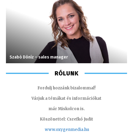
Szabó Döníz – sales manager
S
RÓLUNK
Fordulj hozzánk bizalommal!
Várjuk a témákat és információkat
már Miskolcon is.
Köszönettel: Csrefkó Judit
www.oxyge
nmedia.hu