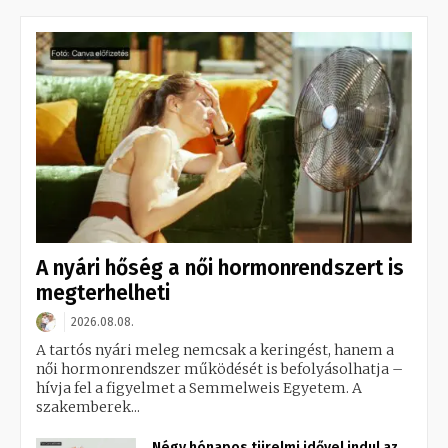
A nyári hőség a női hormonrendszert is
megterhelheti
2026.08.08.
A tartós nyári meleg nemcsak a keringést, hanem a
női hormonrendszer működését is befolyásolhatja –
hívja fel a figyelmet a Semmelweis Egyetem. A
szakemberek...
Négy hónapos türelmi idővel indul az