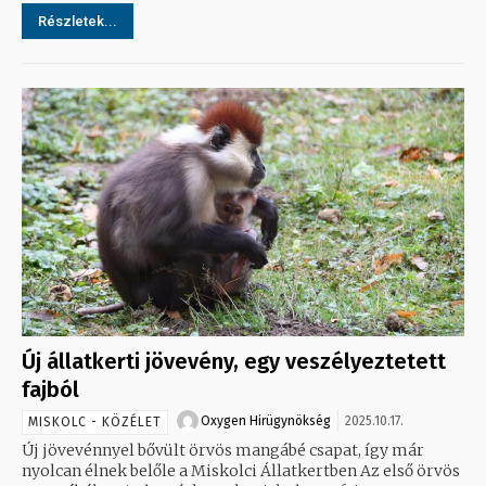
Részletek...
Új állatkerti jövevény, egy veszélyeztetett
fajból
Oxygen Hirügynökség
2025.10.17.
MISKOLC - KÖZÉLET
Új jövevénnyel bővült örvös mangábé csapat, így már
nyolcan élnek belőle a Miskolci Állatkertben Az első örvös