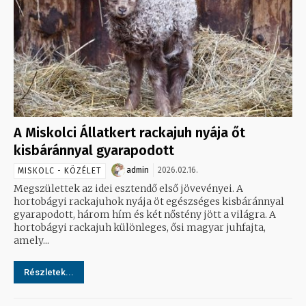
A Miskolci Állatkert rackajuh nyája őt
kisbáránnyal gyarapodott
admin
2026.02.16.
MISKOLC - KÖZÉLET
Megszülettek az idei esztendő első jövevényei. A
hortobágyi rackajuhok nyája öt egészséges kisbáránnyal
gyarapodott, három hím és két nőstény jött a világra. A
hortobágyi rackajuh különleges, ősi magyar juhfajta,
amely...
Részletek...