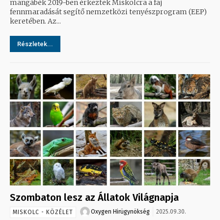
mangábék 2019-ben érkeztek Miskolcra a faj
fennmaradását segítő nemzetközi tenyészprogram (EEP)
keretében. Az...
Részletek...
Szombaton lesz az Állatok Világnapja
Oxygen Hirügynökség
2025.09.30.
MISKOLC - KÖZÉLET