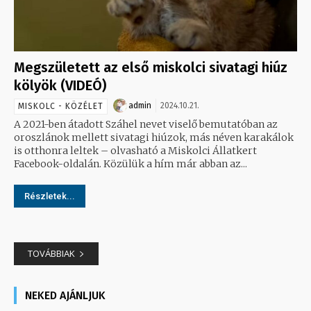
Megszületett az első miskolci sivatagi hiúz
kölyök (VIDEÓ)
admin
2024.10.21.
MISKOLC - KÖZÉLET
A 2021-ben átadott Száhel nevet viselő bemutatóban az
oroszlánok mellett sivatagi hiúzok, más néven karakálok
is otthonra leltek – olvasható a Miskolci Állatkert
Facebook-oldalán. Közülük a hím már abban az...
Részletek...
TOVÁBBIAK
NEKED AJÁNLJUK