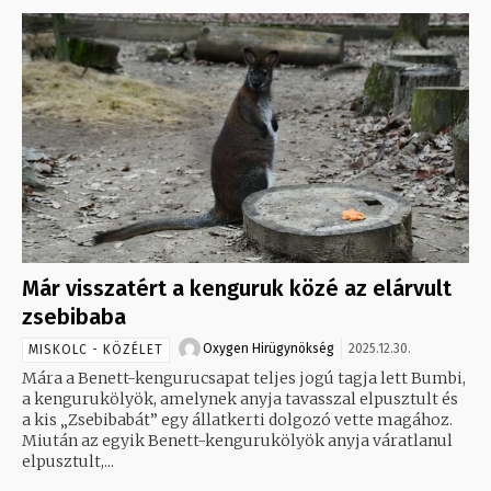
Már visszatért a kenguruk közé az elárvult
zsebibaba
Oxygen Hirügynökség
2025.12.30.
MISKOLC - KÖZÉLET
Mára a Benett-kengurucsapat teljes jogú tagja lett Bumbi,
a kengurukölyök, amelynek anyja tavasszal elpusztult és
a kis „Zsebibabát” egy állatkerti dolgozó vette magához.
Miután az egyik Benett-kengurukölyök anyja váratlanul
elpusztult,...