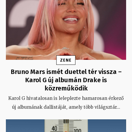
ZENE
Bruno Mars ismét duettel tér vissza –
Karol G új albumán Drake is
közreműködik
Karol G hivatalosan is leleplezte hamarosan érkező
új albumának dallistáját, amely több világsztár
...