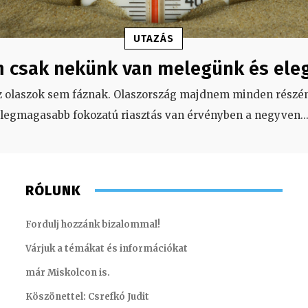
UTAZÁS
 csak nekünk van melegünk és ele
z olaszok sem fáznak. Olaszország majdnem minden részén
legmagasabb fokozatú riasztás van érvényben a negyven
..
RÓLUNK
Fordulj hozzánk bizalommal!
Várjuk a témákat és információkat
már Miskolcon is.
Köszönettel: Csrefkó Judit