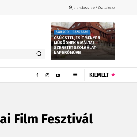
Jelentkezz be / Csatlakozz
BORSOD - GAZDASÁG
CSÚCSTELJESÍTMÉNYEN
MŰKÖDNEK A MÁLTAI
SZERETETSZOLGÁLAT
NAPERŐMŰVEI
KIEMELT
 Film Fesztivál