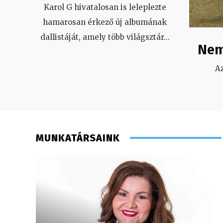
Karol G hivatalosan is leleplezte
hamarosan érkező új albumának
dallistáját, amely több világsztár
...
Nem
A
MUNKATÁRSAINK