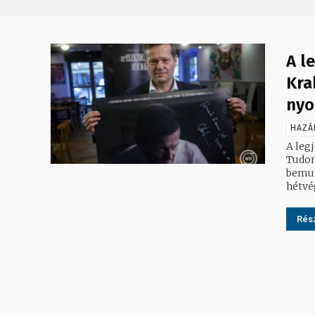
A l
Kra
nyo
HAZÁ
A leg
Tudom
bemut
hétvég
Rész