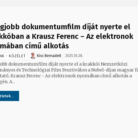
egjobb dokumentumfilm díját nyerte el
kkóban a Krausz Ferenc – Az elektronok
mában című alkotás
Kiss Bernadett
2025.10.28.
NK - KÖZÉLET
jobb dokumentumfilm díját nyerte el a krakkói Nemzetközi
ányos és Technológiai Film Fesztiválon a Nobel-díjas magyar fi
ató, Krausz Ferenc - Az elektronok nyomában című alkotás a
én. A...
letek...