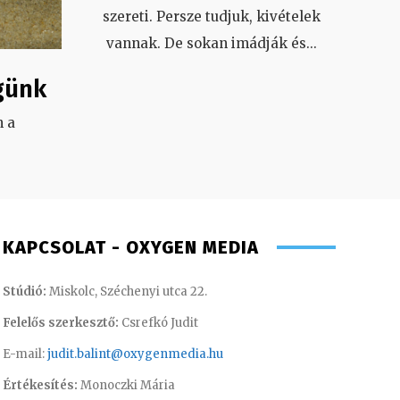
szereti. Persze tudjuk, kivételek
vannak. De sokan imádják és
...
günk
 a
.
KAPCSOLAT - OXYGEN MEDIA
Stúdió:
Miskolc, Széchenyi utca 22.
Felelős szerkesztő:
Csrefkó Judit
E-mail:
judit.balint@oxygenmedia.hu
Értékesítés:
Monoczki Mária