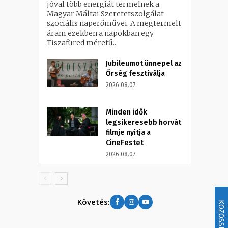
jóval több energiát termelnek a
Magyar Máltai Szeretetszolgálat
szociális naperőművei. A megtermelt
áram ezekben a napokban egy
Tiszafüred méretű...
Jubileumot ünnepel az
Őrség fesztiválja
2026.08.07.
Minden idők
legsikeresebb horvát
filmje nyitja a
CineFestet
2026.08.07.
Követés:
KÖZÖSSÉG