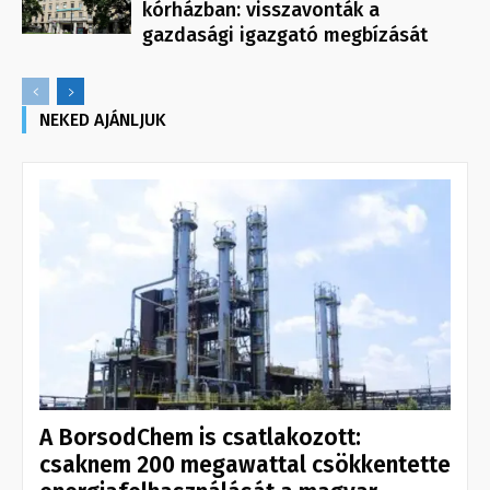
kórházban: visszavonták a
gazdasági igazgató megbízását
NEKED AJÁNLJUK
A BorsodChem is csatlakozott:
csaknem 200 megawattal csökkentette