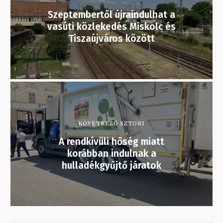
Szeptembertől újraindulhat a
vasúti közlekedés Miskolc és
Tiszaújváros között
KÖVETKEZŐ SZTORI
A rendkívüli hőség miatt
korábban indulnak a
hulladékgyűjtő járatok