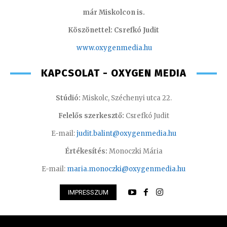
már Miskolcon is.
Köszönettel: Csrefkó Judit
www.oxyge
nmedia.hu
KAPCSOLAT - OXYGEN MEDIA
Stúdió:
Miskolc, Széchenyi utca 22.
Felelős szerkesztő:
Csrefkó Judit
E-mail:
judit.balint@oxygenmedia.hu
Értékesítés:
Monoczki Mária
E-mail:
maria.monoczki@oxygenmedia.hu
IMPRESSZUM