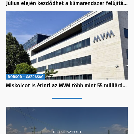
Július elején kezdődhet a klímarendszer felújítá…
BORSOD - GAZDASÁG
Miskolcot is érinti az MVM több mint 55 milliárd…
ELŐZŐ SZTORI