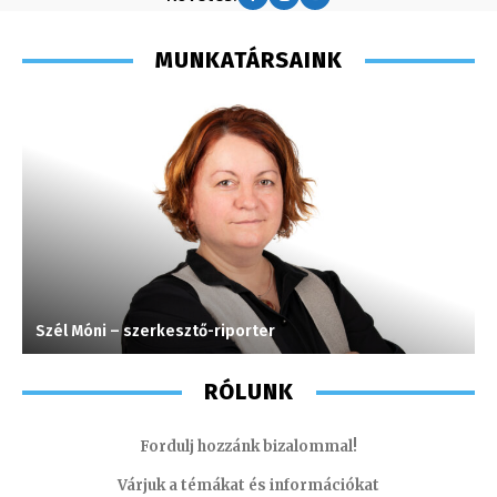
MUNKATÁRSAINK
Szél Móni – szerkesztő-riporter
M
RÓLUNK
Fordulj hozzánk bizalommal!
Várjuk a témákat és információkat