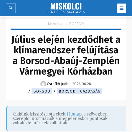
Kezdőlap
BORSOD
Július elején kezdődhet a
klímarendszer felújítása
a Borsod-Abaúj-Zemplén
Vármegyei Kórházban
Csrefkó Judit
-
2026.06.26.
BORSOD
BORSOD - GAZDASÁG
Cikkünk frissítése óta eltelt
1 hónap
, a szövegben
szereplő információk a megjelenéskor pontosak
voltak, de mára elavulhattak.