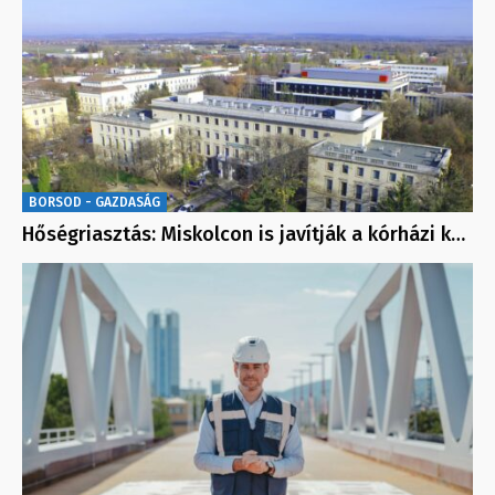
BORSOD - GAZDASÁG
Hőségriasztás: Miskolcon is javítják a kórházi k…