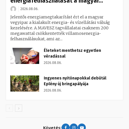
energiafelhasználását a magyar...
2026.08.06.
Jelentős energiamegtakarítást ért el a magyar
vegyipar a kialakult energia- és vízellátási válság
kezelésére. A MAVESZ tagvállalatai csaknem 200
megawattal csökkentették villamosenergia-
felhasználásukat, ami az...
Életeket menthetsz egyetlen
véradással
2026.08.06.
Ingyenes nyitónapokkal debütál
Eplény új bringapályája
2026.08.06.
Követés: