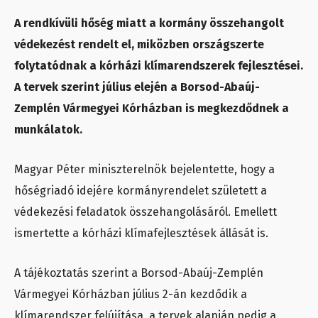
A rendkívüli hőség miatt a kormány összehangolt
védekezést rendelt el, miközben országszerte
folytatódnak a kórházi klímarendszerek fejlesztései.
A tervek szerint július elején a Borsod-Abaúj-
Zemplén Vármegyei Kórházban is megkezdődnek a
munkálatok.
Magyar Péter miniszterelnök bejelentette, hogy a
hőségriadó idejére kormányrendelet született a
védekezési feladatok összehangolásáról. Emellett
ismertette a kórházi klímafejlesztések állását is.
A tájékoztatás szerint a Borsod-Abaúj-Zemplén
Vármegyei Kórházban július 2-án kezdődik a
klímarendszer felújítása, a tervek alapján pedig a