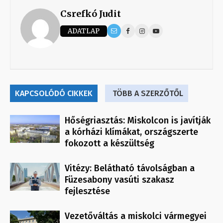
Csrefkó Judit
ADATLAP
KAPCSOLÓDÓ CIKKEK
TÖBB A SZERZŐTŐL
Hőségriasztás: Miskolcon is javítják
a kórházi klímákat, országszerte
fokozott a készültség
Vitézy: Belátható távolságban a
Füzesabony vasúti szakasz
fejlesztése
Vezetőváltás a miskolci vármegyei