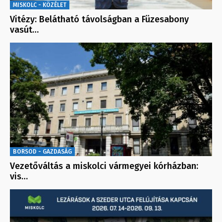
MISKOLC - KÖZÉLET
Vitézy: Belátható távolságban a Füzesabony
vasút…
BORSOD - GAZDASÁG
Vezetőváltás a miskolci vármegyei kórházban:
vis…