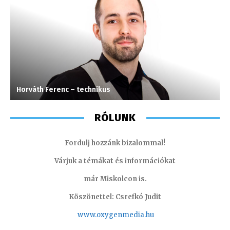
Horváth Ferenc – technikus
J
RÓLUNK
Fordulj hozzánk bizalommal!
Várjuk a témákat és információkat
már Miskolcon is.
Köszönettel: Csrefkó Judit
www.oxyge
nmedia.hu