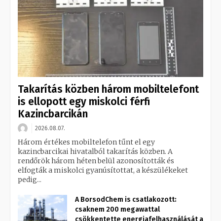
Takarítás közben három mobiltelefont
is ellopott egy miskolci férfi
Kazincbarcikán
2026.08.07.
Három értékes mobiltelefon tűnt el egy
kazincbarcikai hivatalból takarítás közben. A
rendőrök három héten belül azonosították és
elfogták a miskolci gyanúsítottat, a készülékeket
pedig...
A BorsodChem is csatlakozott:
csaknem 200 megawattal
csökkentette energiafelhasználását a