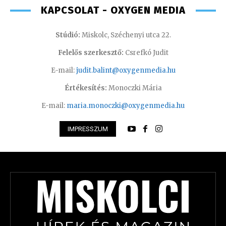
KAPCSOLAT - OXYGEN MEDIA
Stúdió:
Miskolc, Széchenyi utca 22.
Felelős szerkesztő:
Csrefkó Judit
E-mail:
judit.balint@oxygenmedia.hu
Értékesítés:
Monoczki Mária
E-mail:
maria.monoczki@oxygenmedia.hu
IMPRESSZUM