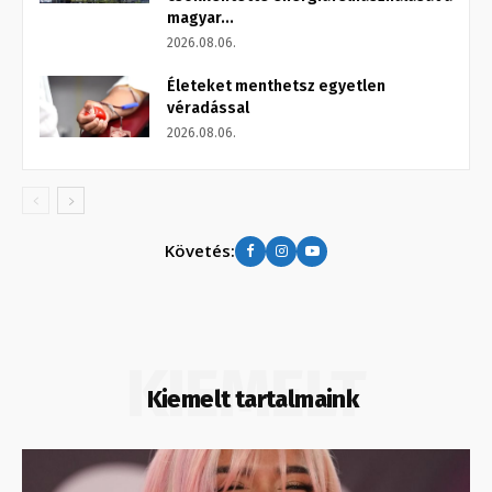
magyar...
2026.08.06.
Életeket menthetsz egyetlen
véradással
2026.08.06.
Követés:
KIEMELT
Kiemelt tartalmaink