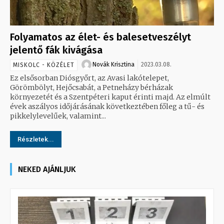
Folyamatos az élet- és balesetveszélyt
jelentő fák kivágása
Novák Krisztina
2023.03.08.
MISKOLC - KÖZÉLET
Ez elsősorban Diósgyőrt, az Avasi lakótelepet,
Görömbölyt, Hejőcsabát, a Petneházy bérházak
környezetét és a Szentpéteri kaput érinti majd. Az elmúlt
évek aszályos időjárásának következtében főleg a tű- és
pikkelylevelűek, valamint...
Részletek...
NEKED AJÁNLJUK