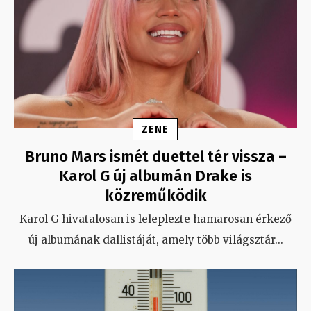
ZENE
Bruno Mars ismét duettel tér vissza –
Karol G új albumán Drake is
közreműködik
Karol G hivatalosan is leleplezte hamarosan érkező
új albumának dallistáját, amely több világsztár
...