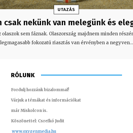
UTAZÁS
 csak nekünk van melegünk és ele
z olaszok sem fáznak. Olaszország majdnem minden részén
legmagasabb fokozatú riasztás van érvényben a negyven
..
RÓLUNK
Fordulj hozzánk bizalommal!
Várjuk a témákat és információkat
már Miskolcon is.
Köszönettel: Csrefkó Judit
www.oxyge
nmedia.hu