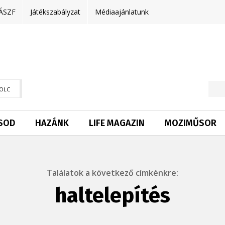
ÁSZF
Játékszabályzat
Médiaajánlatunk
OLC
SOD
HAZÁNK
LIFE MAGAZIN
MOZIMŰSOR
Találatok a következő címkénkre:
haltelepítés