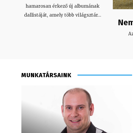
hamarosan érkező új albumának
dallistáját, amely több világsztár
...
Nem
A
MUNKATÁRSAINK