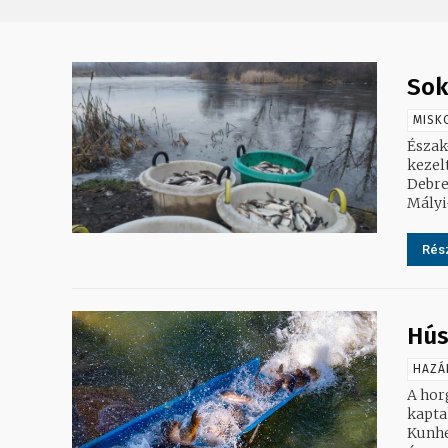
Sok
MISK
Észak
kezelt 
Debreceni-tó 400 kg
Rész
Hús
HAZÁ
A horg
kapta
Kunhe