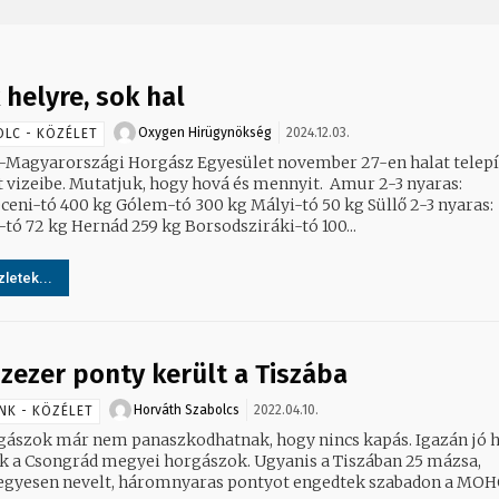
 helyre, sok hal
Oxygen Hirügynökség
2024.12.03.
OLC - KÖZÉLET
-Magyarországi Horgász Egyesület november 27-en halat telepí
vizeibe. Mutatjuk, hogy hová és mennyit. Amur 2-3 nyaras:
 Gólem-tó 300 kg Mályi-tó 50 kg Süllő 2-3 nyaras:
Mályi-tó 72 kg Hernád 259 kg Borsodsziráki-tó 100...
letek...
zezer ponty került a Tiszába
Horváth Szabolcs
2022.04.10.
NK - KÖZÉLET
ászok már nem panaszkodhatnak, hogy nincs kapás. Igazán jó hírt
k a Csongrád megyei horgászok. Ugyanis a Tiszában 25 mázsa,
gyesen nevelt, háromnyaras pontyot engedtek szabadon a MO