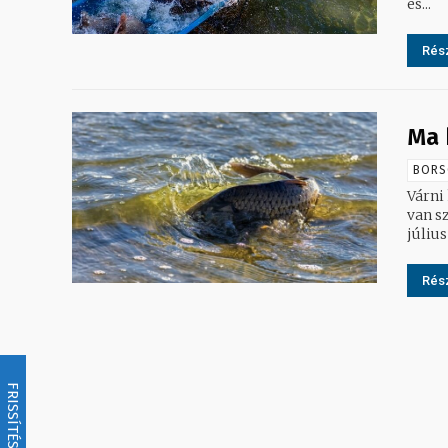
és...
Rész
Ma 
BORS
Várni kell most 
van s
júliu
Rész
FRISSÍTÉS