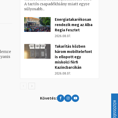
A tartós csapadékhiány miatt egyre
súlyosabb...
Energiatakarékosan
rendezik meg az Alba
Regia Fesztet
2026.08.07.
Takarítás közben
három mobiltelefont
gyanis
is ellopott egy
miskolci férfi
Kazincbarcikán
2026.08.07.
Követés:
KÖZÖSSÉG