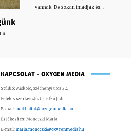
vannak. De sokan imádják és
...
günk
 a
.
KAPCSOLAT - OXYGEN MEDIA
Stúdió:
Miskolc, Széchenyi utca 22.
Felelős szerkesztő:
Csrefkó Judit
E-mail:
judit.balint@oxygenmedia.hu
Értékesítés:
Monoczki Mária
E-mail:
maria.monoczki@oxygenmedia.hu