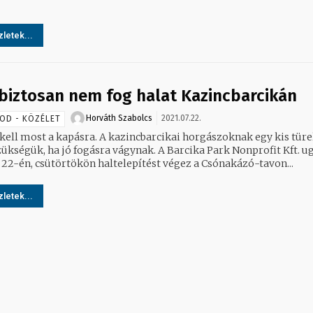
letek...
biztosan nem fog halat Kazincbarcikán
Horváth Szabolcs
2021.07.22.
OD - KÖZÉLET
a kapásra. A kazincbarcikai horgászoknak egy kis türelemre
zükségük, ha jó fogásra vágynak. A Barcika Park Nonprofit Kft. u
s 22-én, csütörtökön haltelepítést végez a Csónakázó-tavon...
letek...