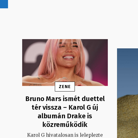
ZENE
Bruno Mars ismét duettel
tér vissza – Karol G új
albumán Drake is
közreműködik
Karol G hivatalosan is leleplezte