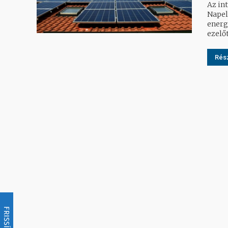
Az in
Napel
energiaellátásához. 
ezelőt
Rész
FRISSÍTÉS