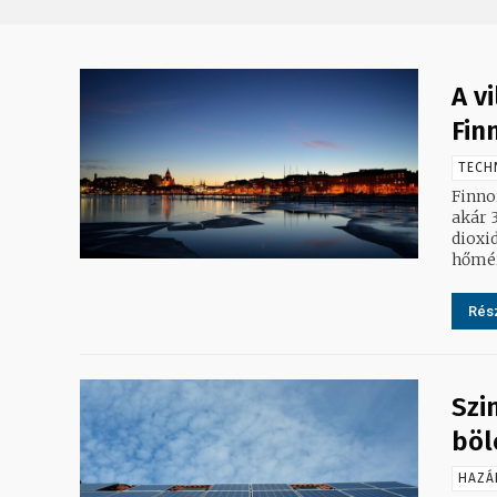
A v
Fin
TECH
Finno
akár 
dioxid-kibocsátást. 
hőmér
Rész
Szi
böl
HAZÁ