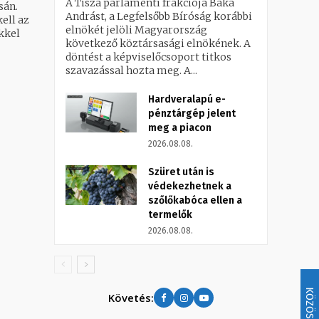
A Tisza parlamenti frakciója Baka
sán.
Andrást, a Legfelsőbb Bíróság korábbi
ell az
elnökét jelöli Magyarország
következő köztársasági elnökének. A
döntést a képviselőcsoport titkos
szavazással hozta meg. A...
Hardveralapú e-
pénztárgép jelent
meg a piacon
2026.08.08.
Szüret után is
védekezhetnek a
szőlőkabóca ellen a
termelők
2026.08.08.
KÖZÖSSÉG
Követés: