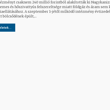
tézményt csaknem 240 millió forintból alakították ki Nagykaniz
emes és hőszivattyús felszereltsége miatt földgáz és áram sem k
A szeptember 1-jétől működő intézmény évtizedekkel
t bölcsődének épült,...
letek...