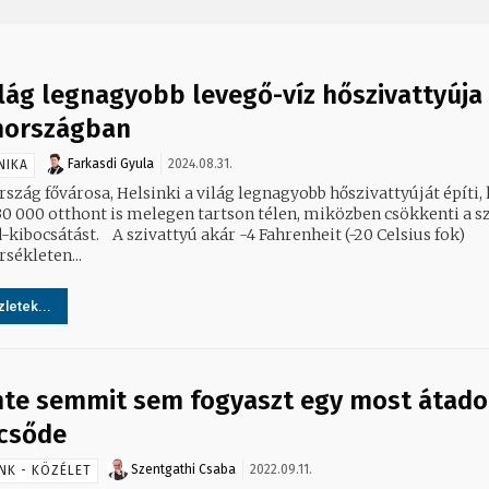
ilág legnagyobb levegő-víz hőszivattyúja
nországban
Farkasdi Gyula
2024.08.31.
NIKA
rszág fővárosa, Helsinki a világ legnagyobb hőszivattyúját építi,
30 000 otthont is melegen tartson télen, miközben csökkenti a s
A szivattyú akár -4 Fahrenheit (-20 Celsius fok)
sékleten...
letek...
nte semmit sem fogyaszt egy most átado
csőde
Szentgathi Csaba
2022.09.11.
NK - KÖZÉLET