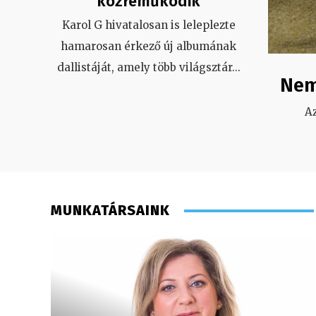
közreműködik
Karol G hivatalosan is leleplezte
hamarosan érkező új albumának
dallistáját, amely több világsztár
...
Nem
A
MUNKATÁRSAINK