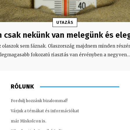
UTAZÁS
 csak nekünk van melegünk és ele
z olaszok sem fáznak. Olaszország majdnem minden részén
legmagasabb fokozatú riasztás van érvényben a negyven
..
RÓLUNK
Fordulj hozzánk bizalommal!
Várjuk a témákat és információkat
már Miskolcon is.