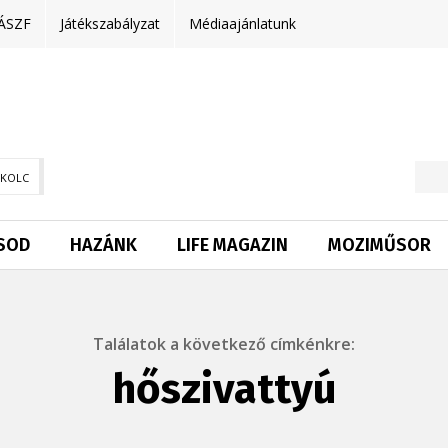
ÁSZF
Játékszabályzat
Médiaajánlatunk
SKOLC
SOD
HAZÁNK
LIFE MAGAZIN
MOZIMŰSOR
Találatok a következő címkénkre:
hőszivattyú