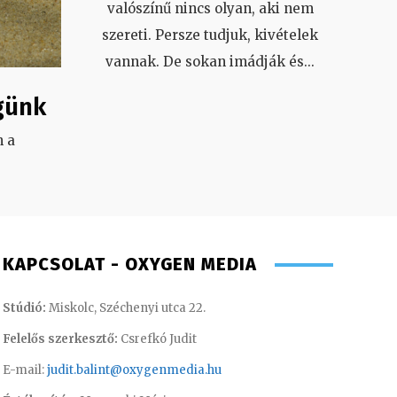
valószínű nincs olyan, aki nem
szereti. Persze tudjuk, kivételek
vannak. De sokan imádják és
...
günk
 a
.
KAPCSOLAT - OXYGEN MEDIA
Stúdió:
Miskolc, Széchenyi utca 22.
Felelős szerkesztő:
Csrefkó Judit
E-mail:
judit.balint@oxygenmedia.hu