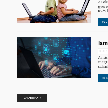
Az ak
gyere
85 év 
Rész
Ism
BORS
A misk
megre
számít
Rész
TOVÁBBIAK