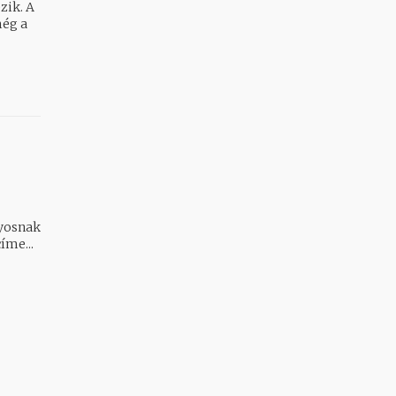
zik. A
még a
yosnak
íme...