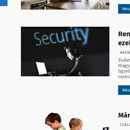
Rész
Ren
eze
HAZÁ
Tudat
Magya
figye
osztu
Rész
Már
CSAL