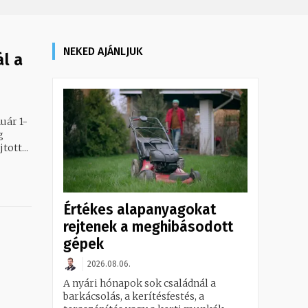
NEKED AJÁNLJUK
l a
uár 1-
g
ott...
Értékes alapanyagokat
rejtenek a meghibásodott
gépek
2026.08.06.
A nyári hónapok sok családnál a
barkácsolás, a kerítésfestés, a