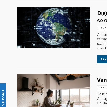
Dig
ser
HAZÁ
A munk
társadalom építését
szárm
majd a
Rész
Van
HAZÁ
FRISSÍTÉS
Te tu
A mag
BellRe