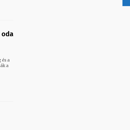
 oda
 és a
ák a