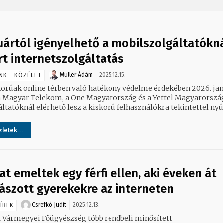
uártól igényelhető a mobilszolgáltatókná
rt internetszolgáltatás
Müller Ádám
2025.12.15.
NK - KÖZÉLET
korúak online térben való hatékony védelme érdekében 2026. jan
 a Magyar Telekom, a One Magyarország és a Yettel Magyarorszá
ltatóknál elérhető lesz a kiskorú felhasználókra tekintettel nyújt
letek...
at emeltek egy férfi ellen, aki éveken át
ászott gyerekekre az interneten
Csrefkó Judit
2025.12.13.
ÍREK
t Vármegyei Főügyészség több rendbeli minősített