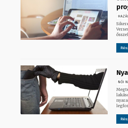
pro
HAZÁ
Siker
Versen
ősszel
Rész
Nya
NŐI 
Megté
lakás
nyaralókat. Az utazással összefüggő 
legfon
Rész