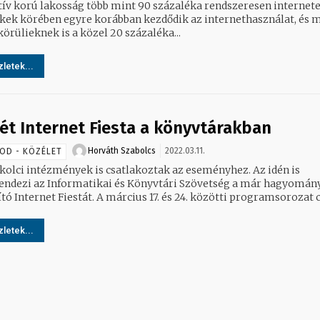
tív korú lakosság több mint 90 százaléka rendszeresen internete
kek körében egyre korábban kezdődik az internethasználat, és 
körülieknek is a közel 20 százaléka...
letek...
ét Internet Fiesta a könyvtárakban
Horváth Szabolcs
2022.03.11.
OD - KÖZÉLET
olci intézmények is csatlakoztak az eseményhez. Az idén is
ndezi az Informatikai és Könyvtári Szövetség a már hagyomán
ó Internet Fiestát. A március 17. és 24. közötti programsorozat c
letek...