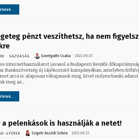
letek...
geteg pénzt veszíthetsz, ha nem figyelsz
kre
Szentgathi Csaba
2022.09.07.
NK - GAZDASÁG
os internethasználatot javasol a Budapesti Rendőr-főkapitányság
r Bankszövetség új tájékoztató kampányában, amelyben felhívj
lmet arra is: alaposan válogassuk meg, kivel milyen banki adatot
nk meg az...
letek...
 a pelenkások is használják a netet!
Szigeti-Aszódi Szilvia
2022.06.27.
ÁD-GYEREK