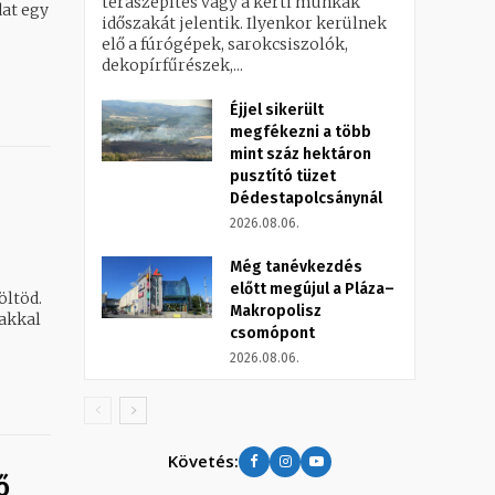
teraszépítés vagy a kerti munkák
at egy
időszakát jelentik. Ilyenkor kerülnek
elő a fúrógépek, sarokcsiszolók,
dekopírfűrészek,...
Éjjel sikerült
megfékezni a több
mint száz hektáron
pusztító tüzet
Dédestapolcsánynál
2026.08.06.
Még tanévkezdés
előtt megújul a Pláza–
öltöd.
Makropolisz
akkal
csomópont
2026.08.06.
Követés:
ő