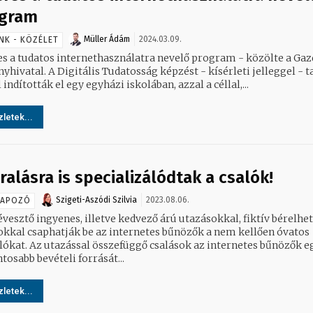
gram
Müller Ádám
2024.03.09.
NK - KÖZÉLET
es a tudatos internethasználatra nevelő program - közölte a Gaz
yhivatal. A Digitális Tudatosság képzést - kísérleti jelleggel - t
 indították el egy egyházi iskolában, azzal a céllal,...
letek...
ralásra is specializálódtak a csalók!
Szigeti-Aszódi Szilvia
2023.08.06.
NAPOZÓ
vesztő ingyenes, illetve kedvező árú utazásokkal, fiktív bérelhe
okkal csaphatják be az internetes bűnözők a nem kellően óvatos
csalások az internetes bűnözők egyik
tosabb bevételi forrását...
letek...