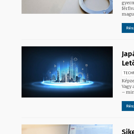
gyerm
férfiv
maguk
Rész
Jap
Let
TECH
Képzel
Vagy 
– mind
Rész
Sik