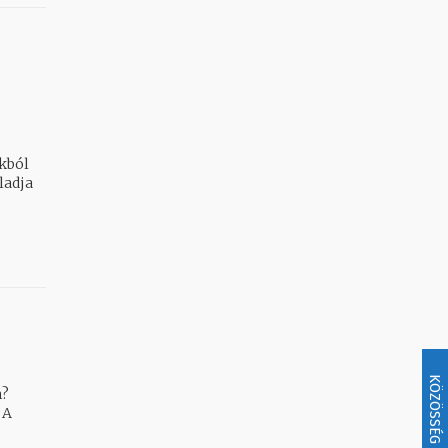
ladja
KÖZÖSSÉG
m?
 A