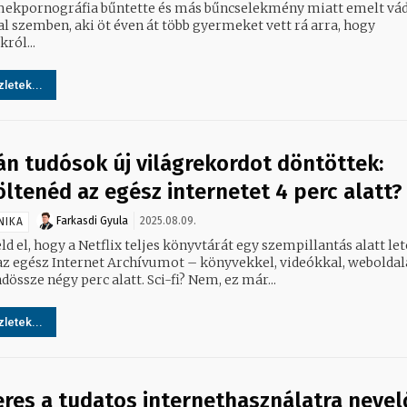
ekpornográfia bűntette és más bűncselekmény miatt emelt vád
al szemben, aki öt éven át több gyermeket vett rá arra, hogy
ról...
letek...
án tudósok új világrekordot döntöttek:
öltenéd az egész internetet 4 perc alatt?
Farkasdi Gyula
2025.08.09.
NIKA
d el, hogy a Netflix teljes könyvtárát egy szempillantás alatt let
az egész Internet Archívumot – könyvekkel, videókkal, weboldal
össze négy perc alatt. Sci-fi? Nem, ez már...
letek...
eres a tudatos internethasználatra nevel