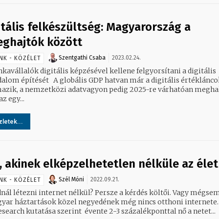
itális felkészültség: Magyarország a
eghajtók között
Szentgathi Csaba
2023.02.24.
NK - KÖZÉLET
avállalók digitális képzésével kellene felgyorsítani a digitális
 A globális GDP hatvan már a digitális értékláncokból
azik, a nemzetközi adatvagyon pedig 2025-re várhatóan megha
z egy...
letek...
, akinek elképzelhetetlen nélküle az élet
Szél Móni
2022.09.21.
NK - KÖZÉLET
dnál létezni internet nélkül? Persze a kérdés költői. Vagy mégse
yar háztartások közel negyedének még nincs otthoni internete.
search kutatása szerint évente 2-3 százalékponttal nő a netet...