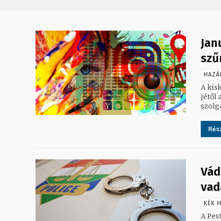
Jan
szű
HAZÁ
A kis
jétől
szolgá
Rész
Vád
vad
KÉK H
A Pes