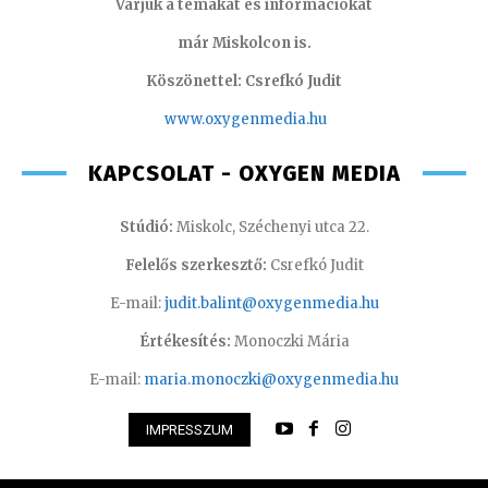
Várjuk a témákat és információkat
már Miskolcon is.
Köszönettel: Csrefkó Judit
www.oxyge
nmedia.hu
KAPCSOLAT - OXYGEN MEDIA
Stúdió:
Miskolc, Széchenyi utca 22.
Felelős szerkesztő:
Csrefkó Judit
E-mail:
judit.balint@oxygenmedia.hu
Értékesítés:
Monoczki Mária
E-mail:
maria.monoczki@oxygenmedia.hu
IMPRESSZUM