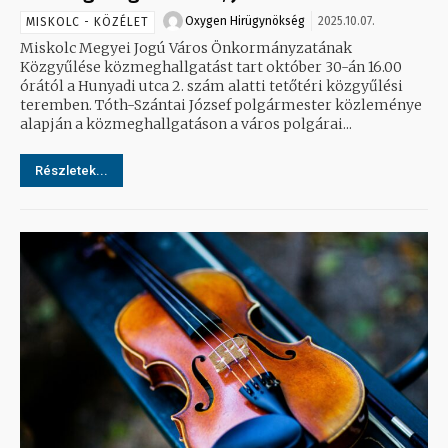
Oxygen Hirügynökség
2025.10.07.
MISKOLC - KÖZÉLET
Miskolc Megyei Jogú Város Önkormányzatának
Közgyűlése közmeghallgatást tart október 30-án 16.00
órától a Hunyadi utca 2. szám alatti tetőtéri közgyűlési
teremben. Tóth-Szántai József polgármester közleménye
alapján a közmeghallgatáson a város polgárai...
Részletek...