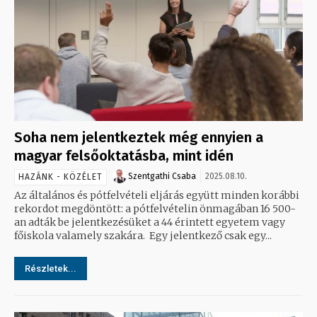
Soha nem jelentkeztek még ennyien a
magyar felsőoktatásba, mint idén
Szentgathi Csaba
2025.08.10.
HAZÁNK - KÖZÉLET
Az általános és pótfelvételi eljárás együtt minden korábbi
rekordot megdöntött: a pótfelvételin önmagában 16 500-
an adták be jelentkezésüket a 44 érintett egyetem vagy
főiskola valamely szakára. Egy jelentkező csak egy...
Részletek...