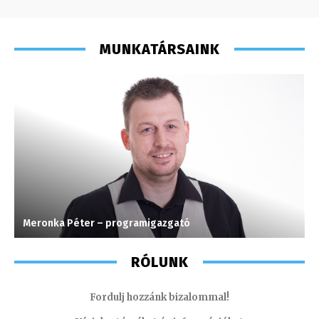
MUNKATÁRSAINK
Meronka Péter – programigazgató
F
RÓLUNK
Fordulj hozzánk bizalommal!