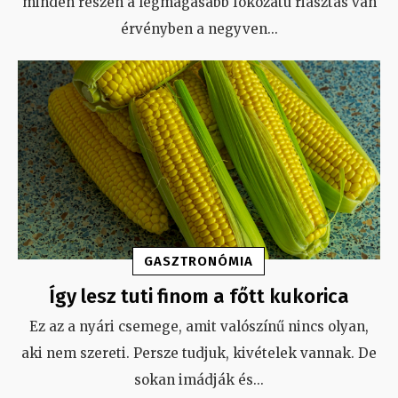
minden részén a legmagasabb fokozatú riasztás van
érvényben a negyven
...
GASZTRONÓMIA
Így lesz tuti finom a főtt kukorica
Ez az a nyári csemege, amit valószínű nincs olyan,
aki nem szereti. Persze tudjuk, kivételek vannak. De
sokan imádják és
...