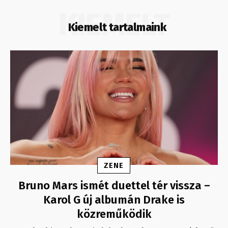
KIEMELT
Kiemelt tartalmaink
ZENE
Bruno Mars ismét duettel tér vissza –
Karol G új albumán Drake is
közreműködik