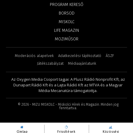
PROGRAM KERESŐ
BORSOD
MISKOLC
LIFE MAGAZIN
MOZIMŰSOR
Moderációs alapelvek
Adatkezelési tájékoztató
ÁSZF
Játékszabályzat
Médiaajánlatunk
Az Oxygen Media Csoport tagjai: A Plusz Rádió Nonprofit Kft, az
Dunapart Rádió Kft és a Lajta Rádió Kft az MTVA és a Magyar
Média Mecanatúra támogatottja.
©
2026
- MIZU MISKOLC - Miskolci Hírek és Magazin. Minden jog
fenntartva.
Címlap
Frissítések
Közösség