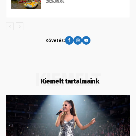
2026.08.06.
Követés:
KIEMELT
Kiemelt tartalmaink