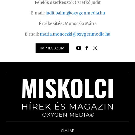
Felelős szerkesztő:
Csrefkó Judit
E-mail:
judit.balint@oxygenmedia.hu
Értékesítés:
Monoczki Mária
E-mail:
maria.monoczki@oxygenmedia.hu
IMPRESSZUM
CÍMLAP