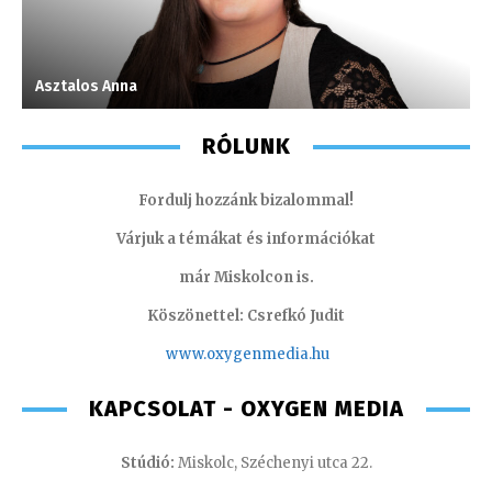
Asztalos Anna
S
RÓLUNK
Fordulj hozzánk bizalommal!
Várjuk a témákat és információkat
már Miskolcon is.
Köszönettel: Csrefkó Judit
www.oxyge
nmedia.hu
KAPCSOLAT - OXYGEN MEDIA
Stúdió:
Miskolc, Széchenyi utca 22.