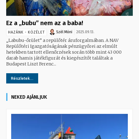
Ez a „bubu” nem az a baba!
Szél Móni
2025.09.13.
HAZÁNK - KÖZÉLET
„Labubu-őrület” a repülőtér áruforgalmában. A NAV
Repülőtéri Igazgatóságának pénzügyőrei az elmúlt
hetekben tartott ellenőrzések során több mint 43 000
darab hamis játékfigurát és kiegészítőt találtak a
Budapest Liszt Ferenc...
Részletek...
NEKED AJÁNLJUK