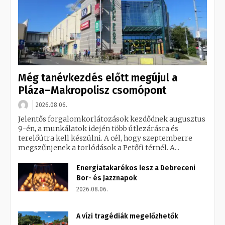
Még tanévkezdés előtt megújul a
Pláza–Makropolisz csomópont
2026.08.06.
Jelentős forgalomkorlátozások kezdődnek augusztus
9-én, a munkálatok idején több útlezárásra és
terelőútra kell készülni. A cél, hogy szeptemberre
megszűnjenek a torlódások a Petőfi térnél. A...
Energiatakarékos lesz a Debreceni
Bor- és Jazznapok
2026.08.06.
A vízi tragédiák megelőzhetők