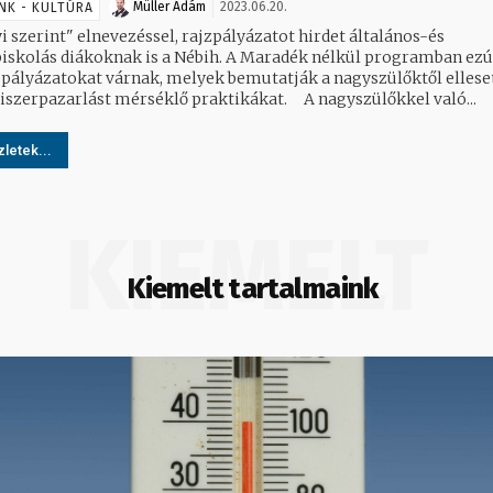
Müller Ádám
2023.06.20.
NK - KULTÚRA
i szerint" elnevezéssel, rajzpályázatot hirdet általános-és
iskolás diákoknak is a Nébih. A Maradék nélkül programban ezú
 pályázatokat várnak, melyek bemutatják a nagyszülőktől elleset
élelmiszerpazarlást mérséklő praktikákat. A nagyszülőkkel való...
letek...
KIEMELT
Kiemelt tartalmaink