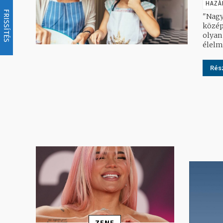
HAZÁ
FRISSÍTÉS
"Nagy
közép
olyan
Rész
ZENE