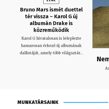
Bruno Mars ismét duettel
tér vissza – Karol G új
albumán Drake is
közreműködik
Karol G hivatalosan is leleplezte
hamarosan érkező új albumának
dallistáját, amely több világsztár
...
Nem
A
MUNKATÁRSAINK