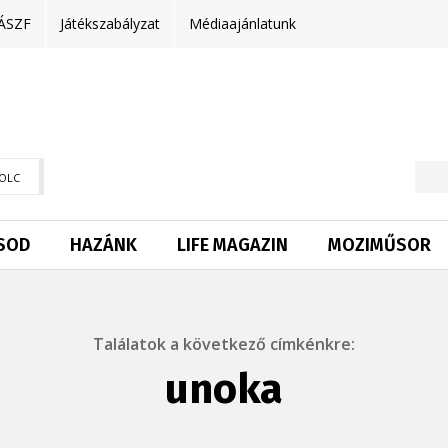
ÁSZF
Játékszabályzat
Médiaajánlatunk
OLC
SOD
HAZÁNK
LIFE MAGAZIN
MOZIMŰSOR
Találatok a következő címkénkre:
unoka