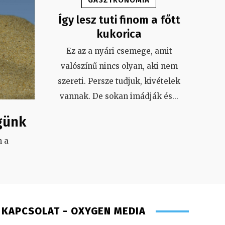
Így lesz tuti finom a főtt
kukorica
Ez az a nyári csemege, amit
valószínű nincs olyan, aki nem
szereti. Persze tudjuk, kivételek
vannak. De sokan imádják és
...
günk
 a
.
KAPCSOLAT - OXYGEN MEDIA