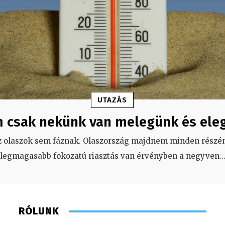
UTAZÁS
 csak nekünk van melegünk és ele
z olaszok sem fáznak. Olaszország majdnem minden részén
legmagasabb fokozatú riasztás van érvényben a negyven
..
RÓLUNK