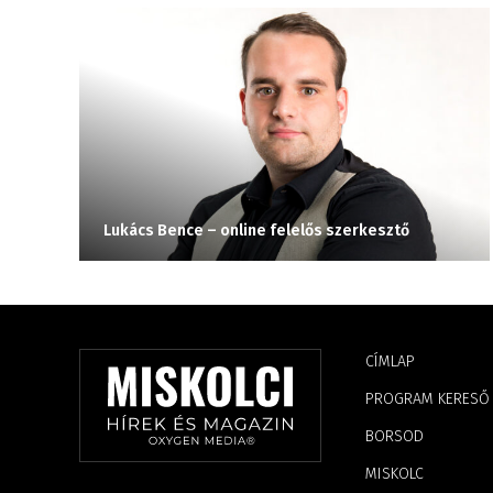
Lukács Bence – online felelős szerkesztő
CÍMLAP
PROGRAM KERESŐ
BORSOD
MISKOLC