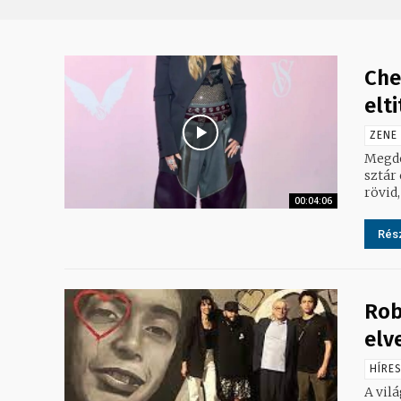
Che
elt
ZENE
Megdö
sztár
rövid,
00:04:06
Rész
Rob
elv
HÍRE
A vil