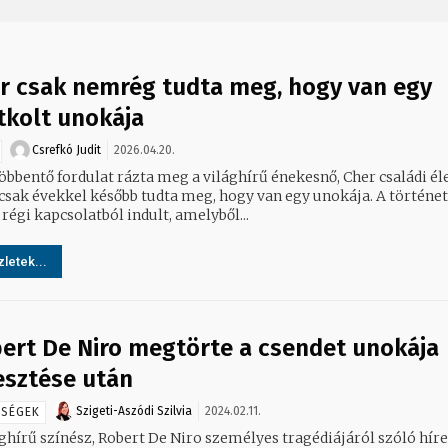
r csak nemrég tudta meg, hogy van egy
itkolt unokája
Csrefkó Judit
2026.04.20.
bbentő fordulat rázta meg a világhírű énekesnő, Cher családi éle
 csak évekkel később tudta meg, hogy van egy unokája. A történet
 régi kapcsolatból indult, amelyből...
letek...
ert De Niro megtörte a csendet unokája
esztése után
Szigeti-Aszódi Szilvia
2024.02.11.
SSÉGEK
ághírű színész, Robert De Niro személyes tragédiájáról szóló híre