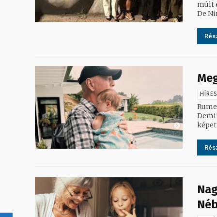
múlt 
De Ni
Rész
Meg
HÍRE
Rumer 
Demi 
képet
Rész
Nag
Néb