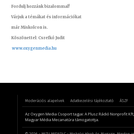
Fordulj hozzánk bizalommal!
Várjuk a témákat és információkat
már Miskolcon is.
Köszönettel: Csrefkó Judit
www.oxyge
nmedia.hu
Farkas Henriett – főkönyvelő
Tóth Bál
Moderációs alapelvek
Adatkezelési tájékoztató
ÁSZF
Az Oxygen Media Csoport tagjai: A Plusz Rádió Nonprofit Kft
Magyar Média Mecanatúra támogatottja.
©
2026
- MIZU MISKOLC - Miskolci Hírek és Magazin. Minden jo