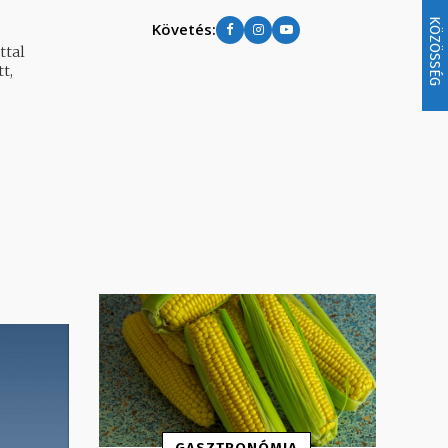
KÖZÖSSÉG
Követés:
ttal
t,
GASZTRONÓMIA