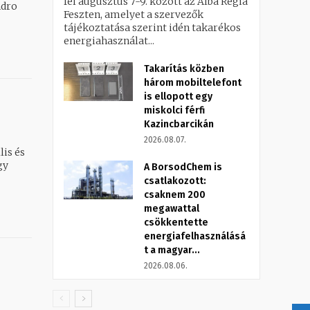
fel augusztus 7-9. között az Alba Regia
ndro
Feszten, amelyet a szervezők
tájékoztatása szerint idén takarékos
energiahasználat...
Takarítás közben
három mobiltelefont
is ellopott egy
miskolci férfi
Kazincbarcikán
2026.08.07.
lis és
gy
A BorsodChem is
csatlakozott:
csaknem 200
megawattal
csökkentette
energiafelhasználásá
t a magyar...
2026.08.06.