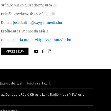
Stúdió:
Miskolc, Széchenyi utca 22.
Felelős szerkesztő:
Csrefkó Judit
E-mail:
judit.balint@oxygenmedia.hu
Értékesítés:
Monoczki Mária
E-mail:
maria.monoczki@oxygenmedia.hu
IMPRESSZUM
int – operatőr-vágó
Varga László – ope
Játékszabályzat
Médiaajánlatunk
, az Dunapart Rádió Kft és a Lajta Rádió Kft az MTVA és a
g fenntartva.