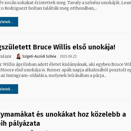
év során sokakat érintettek meg. Tavaly a színész unokáját, Lea
ro Rodriguezt holtan találták meg otthonában,...
letek...
született Bruce Willis első unokája!
Szigeti-Aszódi Szilvia
2023.06.22.
SSÉGEK
Willis áprilisban adott életet kislányának, aki egyben Bruce Wil
Moore első unokája is. Rumer apák napja alkalmából posztolt e
 az Instagram-oldalára, melynek leírásában a párja...
letek...
ymamákat és unokákat hoz közelebb a
ih pályázata