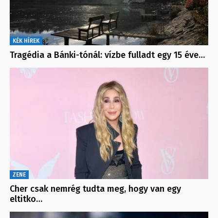
KÉK HÍREK
Tragédia a Bánki-tónál: vízbe fulladt egy 15 éve…
ZENE
Cher csak nemrég tudta meg, hogy van egy
eltitko…