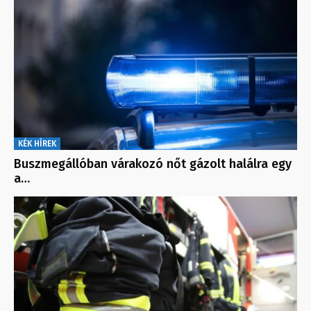
KÉK HÍREK
Buszmegállóban várakozó nőt gázolt halálra egy
a…