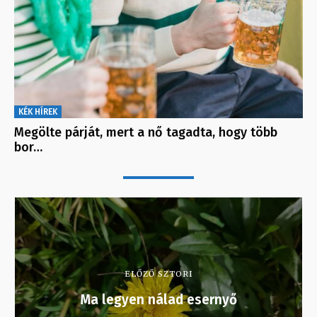
KÉK HÍREK
Megölte párját, mert a nő tagadta, hogy több
bor…
ELŐZŐ SZTORI
Ma legyen nálad esernyő