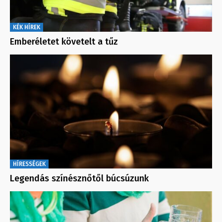
KÉK HÍREK
Emberéletet követelt a tűz
HÍRESSÉGEK
Legendás színésznőtől búcsúzunk