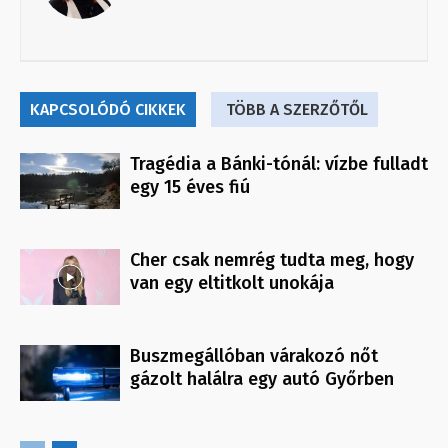
KAPCSOLÓDÓ CIKKEK
TÖBB A SZERZŐTŐL
Tragédia a Bánki-tónál: vízbe fulladt
egy 15 éves fiú
Cher csak nemrég tudta meg, hogy
van egy eltitkolt unokája
Buszmegállóban várakozó nőt
gázolt halálra egy autó Győrben