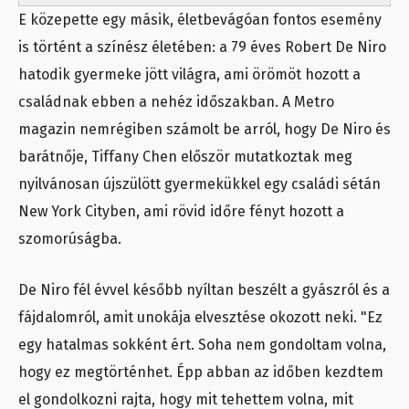
E közepette egy másik, életbevágóan fontos esemény
is történt a színész életében: a 79 éves Robert De Niro
hatodik gyermeke jött világra, ami örömöt hozott a
családnak ebben a nehéz időszakban. A Metro
magazin nemrégiben számolt be arról, hogy De Niro és
barátnője, Tiffany Chen először mutatkoztak meg
nyilvánosan újszülött gyermekükkel egy családi sétán
New York Cityben, ami rövid időre fényt hozott a
szomorúságba.
De Niro fél évvel később nyíltan beszélt a gyászról és a
fájdalomról, amit unokája elvesztése okozott neki. "Ez
egy hatalmas sokként ért. Soha nem gondoltam volna,
hogy ez megtörténhet. Épp abban az időben kezdtem
el gondolkozni rajta, hogy mit tehettem volna, mit