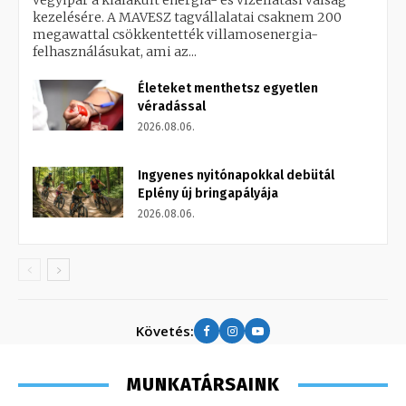
vegyipar a kialakult energia- és vízellátási válság
kezelésére. A MAVESZ tagvállalatai csaknem 200
megawattal csökkentették villamosenergia-
felhasználásukat, ami az...
Életeket menthetsz egyetlen
véradással
2026.08.06.
Ingyenes nyitónapokkal debütál
Eplény új bringapályája
2026.08.06.
Követés:
MUNKATÁRSAINK