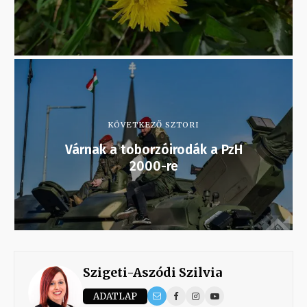
KÖVETKEZŐ SZTORI
Várnak a toborzóirodák a PzH
2000-re
Szigeti-Aszódi Szilvia
ADATLAP