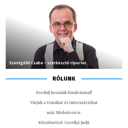
Szentgáthi Csaba – szerkesztő-riporter
T
RÓLUNK
Fordulj hozzánk bizalommal!
Várjuk a témákat és információkat
már Miskolcon is.
Köszönettel: Csrefkó Judit