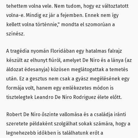
tehettem volna vele. Nem tudom, hogy ez változtatott
volna-e. Mindig ez jár a fejemben. Ennek nem így
kellett volna történnie," mondta el szomorúan a
színész.
A tragédia nyomán Floridában egy hatalmas falrajz
készült az elhunyt fiúról, amelyet De Niro és a lánya (az
áldozat édesanyja) közösen meglátogattak a temetés
után. Ez a gesztus nem csak a gyász megélésének egy
formája volt, hanem egy emlékezetes módon is
tisztelegtek Leandro De Niro Rodriguez élete előtt.
Robert De Niro őszinte vallomása és a családja iránti
szeretete példaként szolgálhat sokak számára, hogy a
legnehezebb időkben is találhatunk erőt a