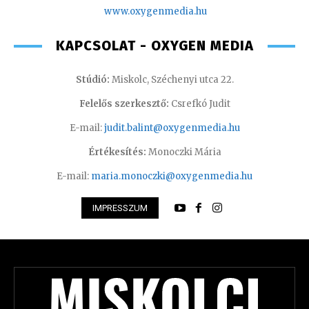
www.oxyge
nmedia.hu
KAPCSOLAT - OXYGEN MEDIA
Stúdió:
Miskolc, Széchenyi utca 22.
Felelős szerkesztő:
Csrefkó Judit
E-mail:
judit.balint@oxygenmedia.hu
Értékesítés:
Monoczki Mária
E-mail:
maria.monoczki@oxygenmedia.hu
IMPRESSZUM