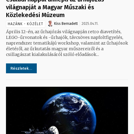
világnapját a Magyar Műszaki és
Közlekedési Múzeum
Kiss Bernadett
2025.04.11.
HAZÁNK - KÖZÉLET
Április 12-én, az űrhajózás világnapján retro diavetítés,
LEGO-űrvonatok és -űrhajók, távcsöves napfoltfigyelés,
naprendszer tematikájú workshop, valamint az űrhajósok
életéről, az űrkutatás magyar műszereiről és a
csillagászat kialakulásáról szóló előadások...
Részletek...