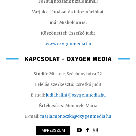
Fordulj hozzánk bizalommal!
Várjuk a témákat és információkat
már Miskolcon is.
Köszönettel: Csrefkó Judit
www.oxyge
nmedia.hu
KAPCSOLAT - OXYGEN MEDIA
Stúdió:
Miskolc, Széchenyi utca 22.
Felelős szerkesztő:
Csrefkó Judit
E-mail:
judit.balint@oxygenmedia.hu
Értékesítés:
Monoczki Mária
E-mail:
maria.monoczki@oxygenmedia.hu
IMPRESSZUM