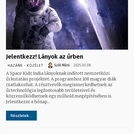
Jelentkezz! Lányok az űrben
Szél Móni
2025.03.08.
HAZÁNK - KÖZÉLET
A Space Kidz India lányoknak indított nemzetközi
űrkutatási projektet. A programhoz 108 magyar diák
csatlakozhat. A résztvevők megismerkedhetnek az
űrtechnológia legfontosabb területeivel és
közreműködhetnek egy műhold megépítésében is.
Jelentkezni a hónap...
Részletek...