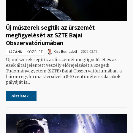
Új műszerek segítik az űrszemét
megfigyelését az SZTE Bajai
Obszervatóriumában
Kiss Bernadett
2025.03.11.
HAZÁNK - KÖZÉLET
Új műszerek segítik az űrszemét megfigyelését és az
ezek által jelentett veszély előrejelzését a Szegedi
Tudományegyetem (SZTE) Bajai Obszervatóriumában, a
három egyforma távcsővel a 8-10 centiméteres darabok
pályáját is...
Részletek...