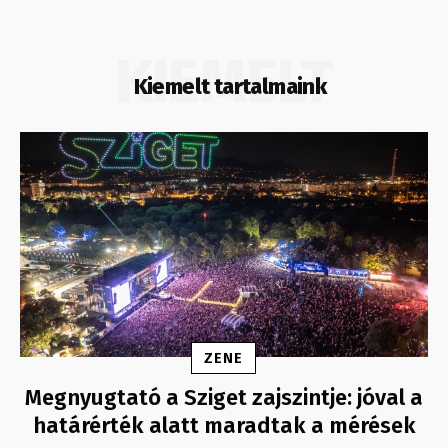
KIEMELT
Kiemelt tartalmaink
ZENE
Megnyugtató a Sziget zajszintje: jóval a
határérték alatt maradtak a mérések