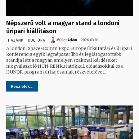
Népszerű volt a magyar stand a londoni
űripari kiállításon
Müller Ádám
2026.03.10.
HAZÁNK - KULTÚRA
A londoni Space-Comm Expo Europe űrkutatási és űripari
konferencia egyik legnépszerűbb és leglátogatottabb
standja lett a magyar, amelyen szakmai kérdéseket
megválaszoló HUN-REN kutatókkal, előadásokkal és a
HUNOR-program űrhajósainak részvételével...
Részletek...