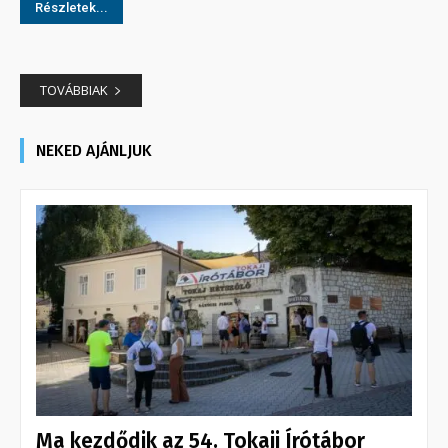
Részletek...
TOVÁBBIAK
NEKED AJÁNLJUK
Ma kezdődik az 54. Tokaji Írótábor