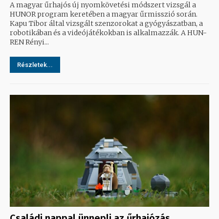
A magyar űrhajós új nyomkövetési módszert vizsgál a
HUNOR program keretében a magyar űrmisszió során.
Kapu Tibor által vizsgált szenzorokat a gyógyászatban, a
robotikában és a videójátékokban is alkalmazzák. A HUN-
REN Rényi...
Részletek...
Családi nappal ünnepli az űrhajózás