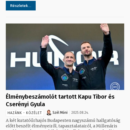
Részletek...
Élménybeszámolót tartott Kapu Tibor és
Cserényi Gyula
Szél Móni
2025.08.24.
HAZÁNK - KÖZÉLET
A két kutatóűrhajós Budapesten nagyszámú hallgatóság
előtt beszélt élményeiről, tapasztalatairól, a Millenáris