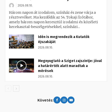
2026.08.10.
Három napon át irodalom, színház és zene várja a
résztvevőket. Ma kezdődik az 54. Tokaji Írótábor,
amely három napon keresztül irodalmi és közéleti
kerekasztal-beszélgetésekkel, színházi...
Idén is megrendezik a Kutatók
éjszakáját
2026.08.10.
Megnyugtató a Sziget zajszintje: jóval
a határérték alatt maradtak a
mérések
2026.08.10.
Követés: