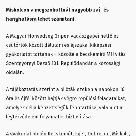
Miskolcon a megszokottnál nagyobb zaj- és
hanghatásra lehet számítani.
A Magyar Honvédség Gripen vadászgépei hétfő és
csütörtök között délutáni és éjszakai kiképzési
gyakorlatot tartanak – közölte a kecskeméti MH vitéz
Szentgyörgyi Dezső 101. Repülődandár a közösségi
oldalán.
A tájékoztatás szerint a pilóták ezeken a napokon 16
óra és éjfél között hajtják végre repülési feladataikat,
amelyek célja képzettségük fenntartása, valamint a
légtérvédelem folyamatos biztosítása.
A gyakorlat idején Kecskemét, Eger, Debrecen, Miskolc,