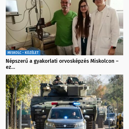
MISKOLC - KÖZÉLET
Népszerű a gyakorlati orvosképzés Miskolcon –
ez…