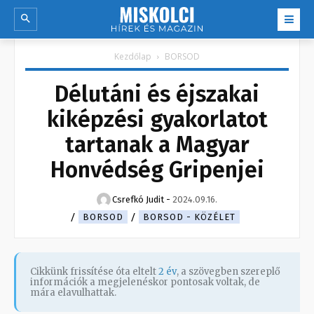
Kezdőlap
BORSOD
Délutáni és éjszakai
kiképzési gyakorlatot
tartanak a Magyar
Honvédség Gripenjei
Csrefkó Judit
-
2024.09.16.
BORSOD
BORSOD - KÖZÉLET
Cikkünk frissítése óta eltelt
2 év
, a szövegben szereplő
információk a megjelenéskor pontosak voltak, de
mára elavulhattak.