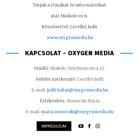
Várjuk a témákat és információkat
már Miskolcon is.
Köszönettel: Csrefkó Judit
www.oxyge
nmedia.hu
KAPCSOLAT - OXYGEN MEDIA
Stúdió:
Miskolc, Széchenyi utca 22.
Felelős szerkesztő:
Csrefkó Judit
E-mail:
judit.balint@oxygenmedia.hu
Értékesítés:
Monoczki Mária
E-mail:
maria.monoczki@oxygenmedia.hu
IMPRESSZUM