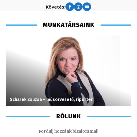
Követés:
MUNKATÁRSAINK
Scharek Zsuzsa – műsorvezető, riporter
I
RÓLUNK
Fordulj hozzánk bizalommal!