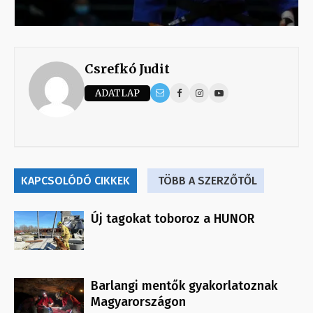
Csrefkó Judit
ADATLAP
KAPCSOLÓDÓ CIKKEK
TÖBB A SZERZŐTŐL
Új tagokat toboroz a HUNOR
Barlangi mentők gyakorlatoznak
Magyarországon