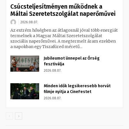
Csúcsteljesítményen működnek a
Máltai Szeretetszolgálat naperőművei
2026.08.07.
Az extrém hőségben az átlagosnál jóval több energiát
termelnek a Magyar Máltai Szeretetszolgálat
szociális naperőművei. A megtermelt áram ezekben
a napokban egy Tiszafüred méretű...
Jubileumot ünnepel az Őrség
fesztiválja
2026.08.07.
Minden idők legsikeresebb horvát
filmje nyitja a CineFestet
2026.08.07.