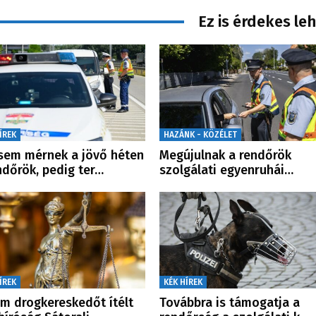
Ez is érdekes le
ÍREK
HAZÁNK - KÖZÉLET
em mérnek a jövő héten
Megújulnak a rendőrök
ndőrök, pedig ter…
szolgálati egyenruhái…
ÍREK
KÉK HÍREK
m drogkereskedőt ítélt
Továbbra is támogatja a