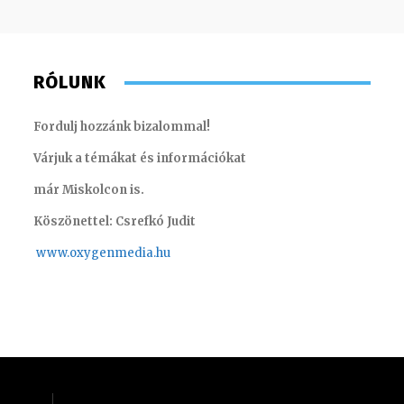
RÓLUNK
Fordulj hozzánk bizalommal!
Várjuk a témákat és információkat
már Miskolcon is.
Köszönettel: Csrefkó Judit
www.oxyge
nmedia.hu
Huszti Tamás – operatőr, vágó
Gáspár 