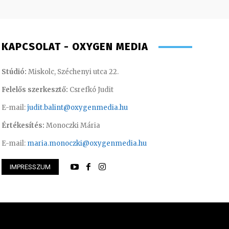
KAPCSOLAT - OXYGEN MEDIA
Stúdió:
Miskolc, Széchenyi utca 22.
Felelős szerkesztő:
Csrefkó Judit
E-mail:
judit.balint@oxygenmedia.hu
Értékesítés:
Monoczki Mária
E-mail:
maria.monoczki@oxygenmedia.hu
IMPRESSZUM
Milán – sport szerkesztő
Tóth Bálint – oper