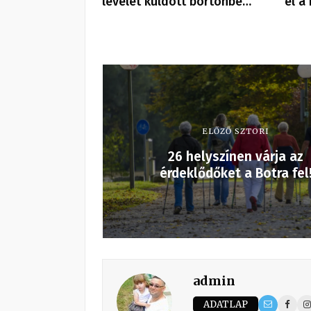
levelet küldött börtönbe…
el a
ELŐZŐ SZTORI
26 helyszínen várja az
érdeklődőket a Botra fel
admin
ADATLAP