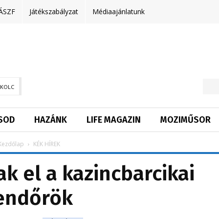
ÁSZF
Játékszabályzat
Médiaajánlatunk
SKOLC
SOD
HAZÁNK
LIFE MAGAZIN
MOZIMŰSOR
Kezdőlap
KÉK HÍREK
ak el a kazincbarcikai
endőrök