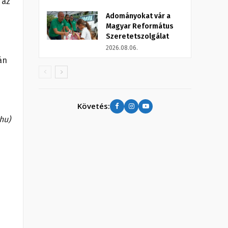
 az
Adományokat vár a
Magyar Református
Szeretetszolgálat
2026.08.06.
án
Követés:
hu)