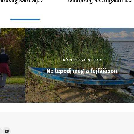
 bíróság Sátoralj…
rendőrség a szolgálati k…
KÖVETKEZŐ SZTORI
Ne lepődj meg a fejfájáson!
!