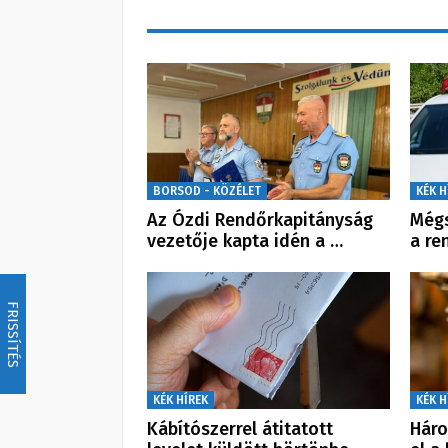
BORSOD - KÖZÉLET
KÉK H
Az Ózdi Rendőrkapitányság
Mégs
vezetője kapta idén a …
a re
FRISSÍTÉS
KÉK HÍREK
KÉK H
Kábítószerrel átitatott
Háro