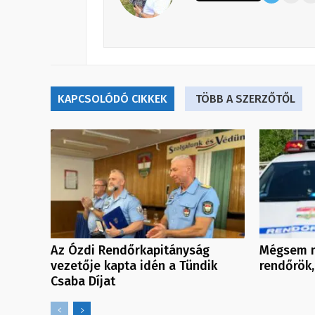
KAPCSOLÓDÓ CIKKEK
TÖBB A SZERZŐTŐL
Az Ózdi Rendőrkapitányság
Mégsem m
vezetője kapta idén a Tündik
rendőrök,
Csaba Díjat