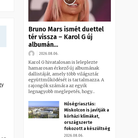
Bruno Mars ismét duettel
tér vissza – Karol G új
albumán...
2026.08.06.
Karol G hivatalosan is leleplezte
hamarosan érkező új albumának
dallistáját, amely több világsztár
együttműködését is tartalmazza. A
gy
rajongók számára az egyik
legnagyobb meglepetés, hogy...
Hőségriasztás:
Miskolcon is javítják a
kórházi klímákat,
országszerte
fokozott a készültség
2026.08.06.