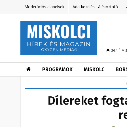
Moderációs alapelvek
Adatkezelési tájékoztató
C
36.4
MI
PROGRAMOK
MISKOLC
BOR
Dílereket fogt
r