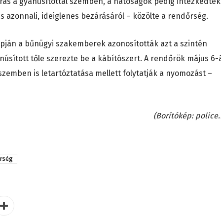
járás a gyanúsítottal szemben, a hatóságok pedig intézkedtek
ás azonnali, ideiglenes bezárásáról – közölte a rendőrség.
lapján a bűnügyi szakemberek azonosították azt a szintén
yanúsított tőle szerezte be a kábítószert. A rendőrök május 6-
 szemben is letartóztatása mellett folytatják a nyomozást –
(Borítókép: police.
rség