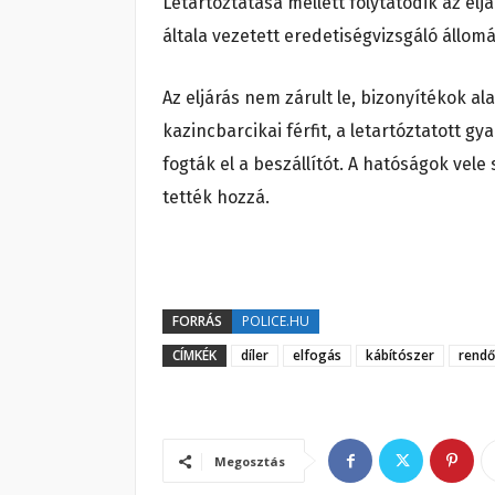
Letartóztatása mellett folytatódik az el
általa vezetett eredetiségvizsgáló állom
Az eljárás nem zárult le, bizonyítékok a
kazincbarcikai férfit, a letartóztatott g
fogták el a beszállítót. A hatóságok vele
tették hozzá.
FORRÁS
POLICE.HU
CÍMKÉK
díler
elfogás
kábítószer
rendő
Megosztás