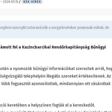
-
2026.05.15.
KÉK HÍREK
övegben szereplő információk a megjelenéskor pontosak voltak, de
számolt fel a Kazincbarcikai Rendőrkapitányság Bűnügyi
iután a nyomozók bűnügyi információkat szereztek arról, ho
iségvizsgáló telephelyén illegális szereket értékesítenek. Az
 több fogyasztót azonosítottak, mindannyian ott vásároltak
ió keretében a helyszínen fogták el a kereskedőt.