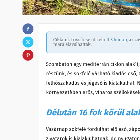
Cikkünk frissítése óta eltelt
3 hónap
, a sz
mára elavulhattak.
Szombaton egy mediterrán ciklon alakítj
részünk, és sokfelé várható kiadós eső, 
felhőszakadás és jégeső is kialakulhat.
környezetében erős, viharos széllökések
Délután 16 fok körül ala
Vasárnap sokfelé fordulhat elő eső, záp
zivatarok is kialakulhatnak, de nyugaton