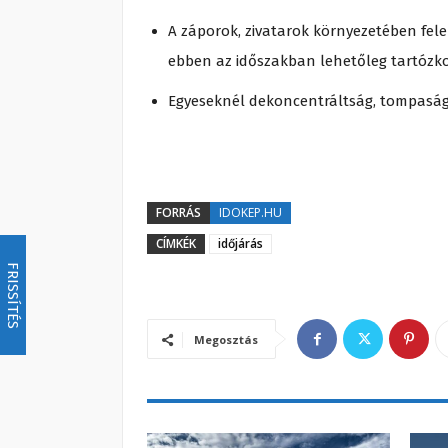
A záporok, zivatarok környezetében fel
ebben az időszakban lehetőleg tartózko
Egyeseknél dekoncentráltság, tompaság 
FORRÁS
IDOKEP.HU
CÍMKÉK
időjárás
FRISSÍTÉS
Megosztás