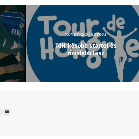
KÖVETKEZŐ SZTORI
TdH: később startol és
rövidebb lesz