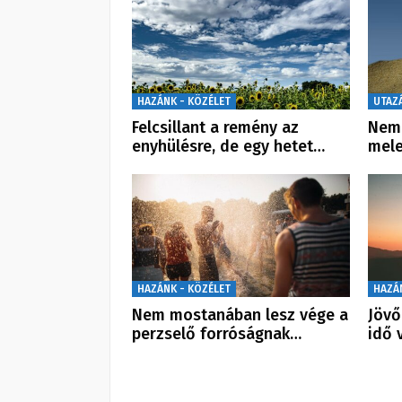
HAZÁNK - KÖZÉLET
UTAZ
Felcsillant a remény az
Nem 
enyhülésre, de egy hetet…
mele
HAZÁNK - KÖZÉLET
HAZÁ
Nem mostanában lesz vége a
Jövő
perzselő forróságnak…
idő 