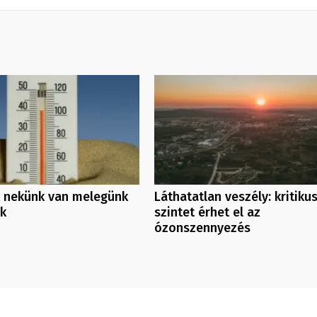
 nekünk van melegünk
Láthatatlan veszély: kritiku
nk
szintet érhet el az
ózonszennyezés