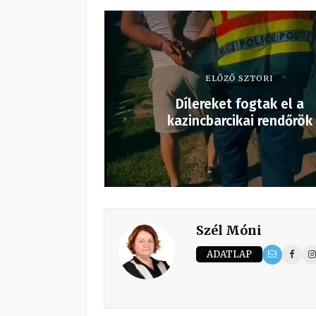
ELŐZŐ SZTORI
Dílereket fogtak el a
kazincbarcikai rendőrök
Szél Móni
ADATLAP