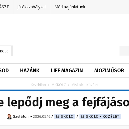
ÁSZF
Játékszabályzat
Médiaajánlatunk
SKOLC
SOD
HAZÁNK
LIFE MAGAZIN
MOZIMŰSOR
Kezdőlap
MISKOLC
Miskolc - Közélet
e lepődj meg a fejfájáso
Szél Móni
-
2026.05.16.
MISKOLC
MISKOLC - KÖZÉLET