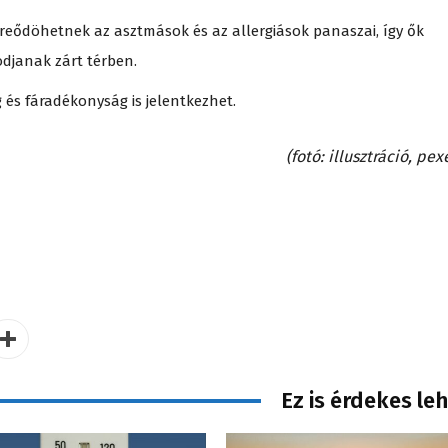
ereődöhetnek az asztmások és az allergiások panaszai, így ők
djanak zárt térben.
és fáradékonyság is jelentkezhet.
(fotó: illusztráció, pex
Ez is érdekes le