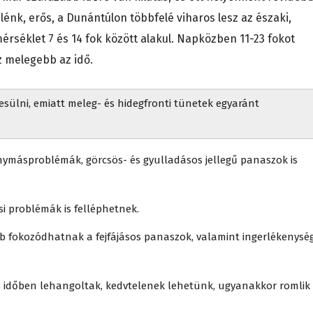
lénk, erős, a Dunántúlon többfelé viharos lesz az északi,
érséklet 7 és 14 fok között alakul. Napközben 11-23 fokot
z melegebb az idő.
sülni, emiatt meleg- és hidegfronti tünetek egyaránt
érnymásproblémák, görcsös- és gyulladásos jellegű panaszok is
si problémák is felléphetnek.
b fokozódhatnak a fejfájásos panaszok, valamint ingerlékenység
s időben lehangoltak, kedvtelenek lehetünk, ugyanakkor romlik