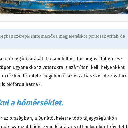
övegben szereplő információk a megjelenéskor pontosak voltak, de
a a térség időjárását. Erősen felhős, borongós időben lesz
zápor, ugyanakkor zivatarokra is számítani kell, helyenként
 Napközben többfelé megélénkül az északias szél, de zivataro
 is előfordulhatnak.
kul a hőmérséklet.
or az országban, a Dunától keletre több tájegységünkön
 már szárazabb időre van kilátás, és ott helyenként rövideb