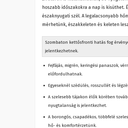
hoszabb időszakokra a nap is kisüthet. É
északnyugati szél. A legalacsonyabb hőm
mérhetünk, északkeleten és keleten les
Szombaton kettősfronti hatás fog érvénye
jelentkezhetnek.
Fejfájás, migrén, keringési panaszok, v
előfordulhatnak.
Egyeseknél szédülés, rosszullét és légzé
A szelesebb tájakon élők körében továb
nyugtalanság is jelentkezhet.
A borongós, csapadékos, többfelé szele
hő- és komfortérzetünk.