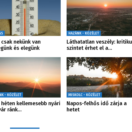
ÁS
HAZÁNK - KÖZÉLET
csak nekünk van
Láthatatlan veszély: kritik
günk és elegünk
szintet érhet el a…
NK - KÖZÉLET
MISKOLC - KÖZÉLET
 héten kellemesebb nyári
Napos-felhős idő zárja a
vár ránk…
hetet