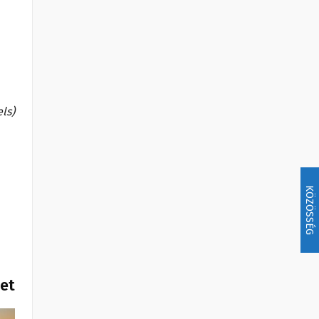
els)
KÖZÖSSÉG
het