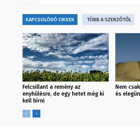
KAPCSOLÓDÓ CIKKEK
TÖBB A SZERZŐTŐL
Felcsillant a remény az
Nem csak
enyhülésre, de egy hetet még ki
és elegü
kell bírni