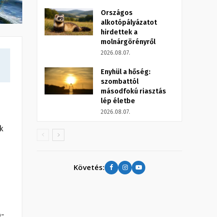
Országos
alkotópályázatot
hirdettek a
molnárgörényről
2026.08.07.
Enyhül a hőség:
szombattól
másodfokú riasztás
lép életbe
2026.08.07.
k
Követés:
b-