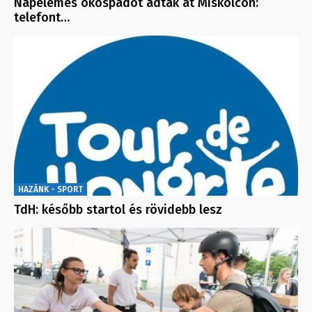
Napelemes okospadot adtak át Miskolcon:
telefont…
HAZÁNK - SPORT
TdH: később startol és rövidebb lesz