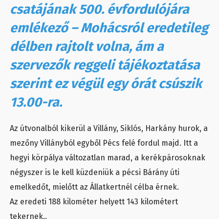
csatájának 500. évfordulójára
emlékező – Mohácsról eredetileg
délben rajtolt volna, ám a
szervezők reggeli tájékoztatása
szerint ez végül egy órát csúszik
13.00-ra.
Az útvonalból kikerül a Villány, Siklós, Harkány hurok, a
mezőny Villányból egyből Pécs felé fordul majd. Itt a
hegyi körpálya változatlan marad, a kerékpárosoknak
négyszer is le kell küzdeniük a pécsi Bárány úti
emelkedőt, mielőtt az Állatkertnél célba érnek.
Az eredeti 188 kilométer helyett 143 kilométert
tekernek,.