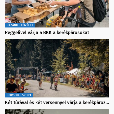
HAZÁNK - KÖZÉLET
Reggelivel várja a BKK a kerékpárosokat
BORSOD - SPORT
Két túrával és két versennyel várja a kerékpároz…