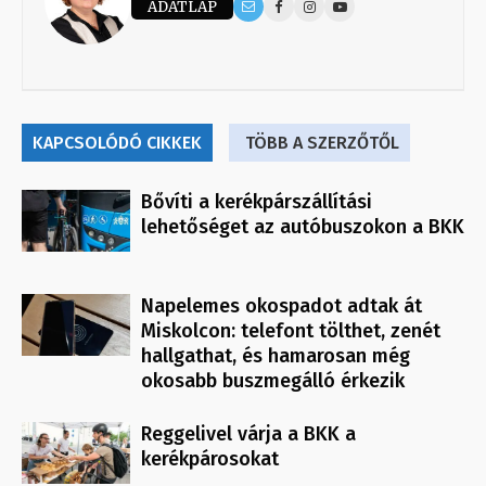
ADATLAP
KAPCSOLÓDÓ CIKKEK
TÖBB A SZERZŐTŐL
Bővíti a kerékpárszállítási
lehetőséget az autóbuszokon a BKK
Napelemes okospadot adtak át
Miskolcon: telefont tölthet, zenét
hallgathat, és hamarosan még
okosabb buszmegálló érkezik
Reggelivel várja a BKK a
kerékpárosokat