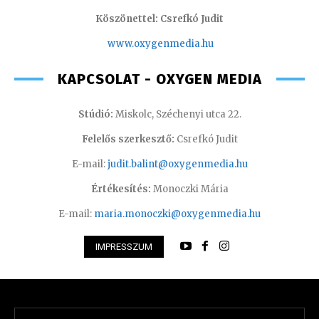
Köszönettel: Csrefkó Judit
www.oxyge
nmedia.hu
KAPCSOLAT - OXYGEN MEDIA
Stúdió:
Miskolc, Széchenyi utca 22.
Felelős szerkesztő:
Csrefkó Judit
E-mail:
judit.balint@oxygenmedia.hu
Értékesítés:
Monoczki Mária
E-mail:
maria.monoczki@oxygenmedia.hu
IMPRESSZUM