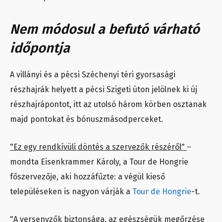
Nem módosul a befutó várható
időpontja
A villányi és a pécsi Széchenyi téri gyorsasági
részhajrák helyett a pécsi Szigeti úton jelölnek ki új
részhajrápontot, itt az utolsó három körben osztanak
majd pontokat és bónuszmásodperceket.
"Ez egy rendkívüli döntés a szervezők részéről"
–
mondta Eisenkrammer Károly, a Tour de Hongrie
főszervezője, aki hozzáfűzte: a végül kieső
településeken is nagyon várják a
Tour de Hongrie
-t.
"A versenyzők biztonsága, az egészségük megőrzése