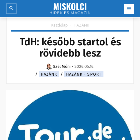
Kezdőlap
HAZÁNK
TdH: később startol és
rövidebb lesz
Szél Móni
-
2026.05.16.
HAZÁNK
HAZÁNK - SPORT