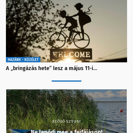
HAZÁNK - KÖZÉLET
A „bringázás hete” lesz a május 11-i…
ELŐZŐ SZTORI
Ne lepődj meg a fejfájáson!