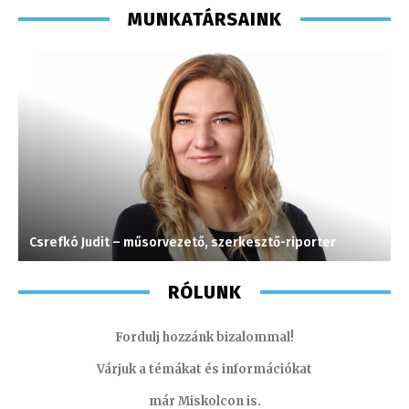
MUNKATÁRSAINK
Csrefkó Judit – műsorvezető, szerkesztő-riporter
K
RÓLUNK
Fordulj hozzánk bizalommal!
Várjuk a témákat és információkat
már Miskolcon is.