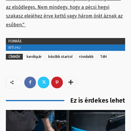
az elsődleges. Nem mindegy, hogy a pécsi hegyi
szakasz elejéhez érve kettő vagy három órát áznak az
esőben."
FORRÁS
MTI.HU
CÍMKÉK
kerékpár
később startol
rövidebb
TdH
Ez is érdekes lehet