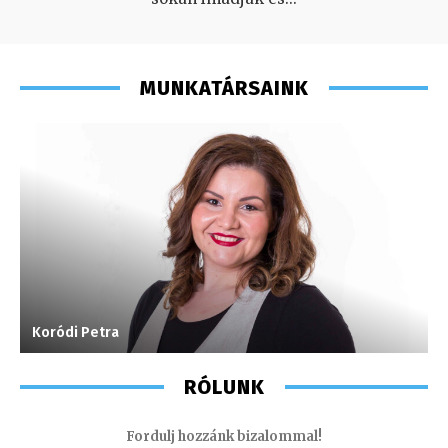
MUNKATÁRSAINK
Koródi Petra
G
RÓLUNK
Fordulj hozzánk bizalommal!