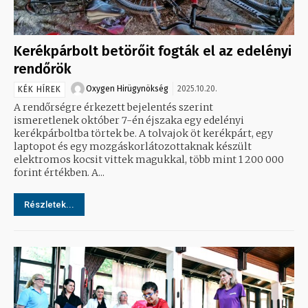
Kerékpárbolt betörőit fogták el az edelényi
rendőrök
Oxygen Hirügynökség
2025.10.20.
KÉK HÍREK
A rendőrségre érkezett bejelentés szerint
ismeretlenek október 7-én éjszaka egy edelényi
kerékpárboltba törtek be. A tolvajok öt kerékpárt, egy
laptopot és egy mozgáskorlátozottaknak készült
elektromos kocsit vittek magukkal, több mint 1 200 000
forint értékben. A...
Részletek...