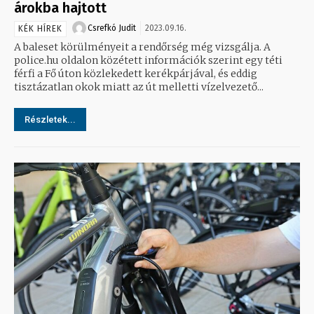
árokba hajtott
Csrefkó Judit
2023.09.16.
KÉK HÍREK
A baleset körülményeit a rendőrség még vizsgálja. A
police.hu oldalon közétett információk szerint egy téti
férfi a Fő úton közlekedett kerékpárjával, és eddig
tisztázatlan okok miatt az út melletti vízelvezető...
Részletek...