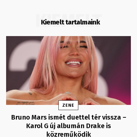
KIEMELT
Kiemelt tartalmaink
ZENE
Bruno Mars ismét duettel tér vissza –
Karol G új albumán Drake is
közreműködik