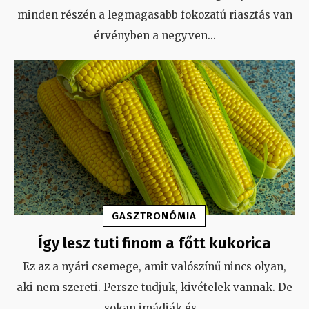
minden részén a legmagasabb fokozatú riasztás van
érvényben a negyven
...
GASZTRONÓMIA
Így lesz tuti finom a főtt kukorica
Ez az a nyári csemege, amit valószínű nincs olyan,
aki nem szereti. Persze tudjuk, kivételek vannak. De
sokan imádják és
...