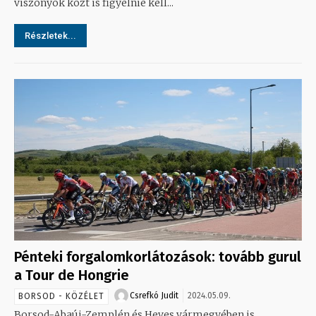
viszonyok közt is figyelnie kell...
Részletek...
Pénteki forgalomkorlátozások: tovább gurul
a Tour de Hongrie
Csrefkó Judit
2024.05.09.
BORSOD - KÖZÉLET
Borsod-Abaúj-Zemplén és Heves vármegyében is