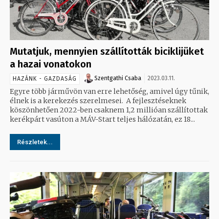
Mutatjuk, mennyien szállították biciklijüket
a hazai vonatokon
Szentgathi Csaba
2023.03.11.
HAZÁNK - GAZDASÁG
Egyre több járművön van erre lehetőség, amivel úgy tűnik,
élnek is a kerekezés szerelmesei. A fejlesztéseknek
köszönhetően 2022-ben csaknem 1,2 millióan szállítottak
kerékpárt vasúton a MÁV-Start teljes hálózatán, ez 18...
Részletek...