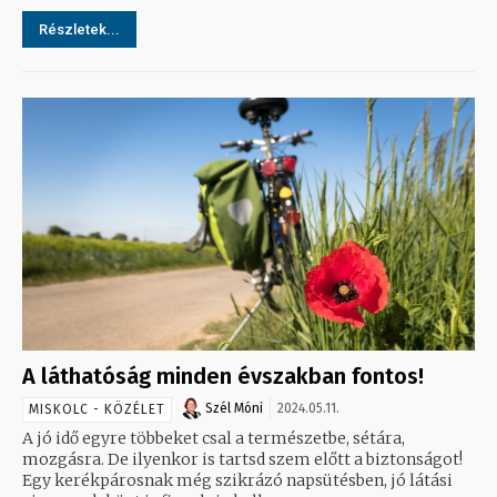
Részletek...
A láthatóság minden évszakban fontos!
Szél Móni
2024.05.11.
MISKOLC - KÖZÉLET
A jó idő egyre többeket csal a természetbe, sétára,
mozgásra. De ilyenkor is tartsd szem előtt a biztonságot!
Egy kerékpárosnak még szikrázó napsütésben, jó látási