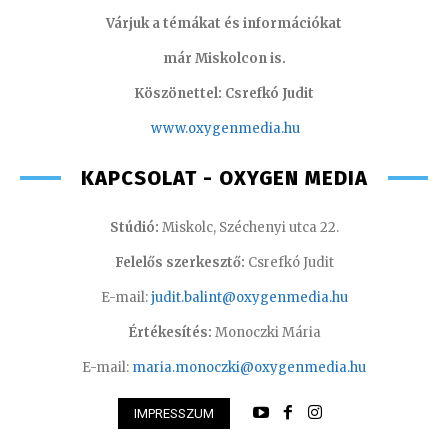
Várjuk a témákat és információkat
már Miskolcon is.
Köszönettel: Csrefkó Judit
www.oxyge
nmedia.hu
KAPCSOLAT - OXYGEN MEDIA
Stúdió:
Miskolc, Széchenyi utca 22.
Felelős szerkesztő:
Csrefkó Judit
E-mail:
judit.balint@oxygenmedia.hu
Értékesítés:
Monoczki Mária
E-mail:
maria.monoczki@oxygenmedia.hu
IMPRESSZUM