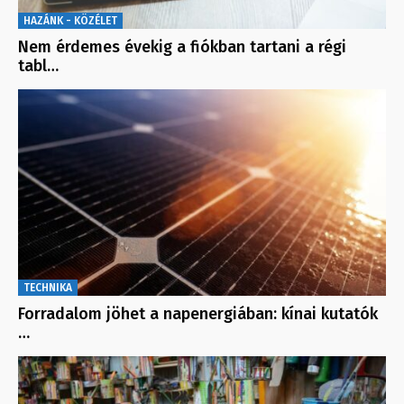
HAZÁNK - KÖZÉLET
Nem érdemes évekig a fiókban tartani a régi
tabl…
TECHNIKA
Forradalom jöhet a napenergiában: kínai kutatók
…