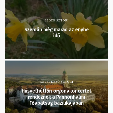
ELŐZŐ SZTORI
Szerdán még marad az enyhe
idő
KÖVETKEZŐ SZTORI
Húsvéthétfőn orgonakoncertet
rendeznek a Pannonhalmi
Főapátság bazilikájában