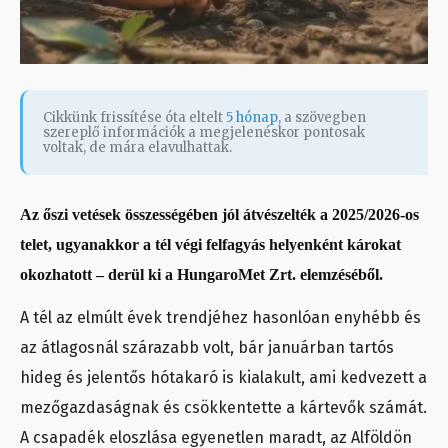
Cikkünk frissítése óta eltelt
5 hónap
, a szövegben
szereplő információk a megjelenéskor pontosak
voltak, de mára elavulhattak.
Az őszi vetések összességében jól átvészelték a 2025/2026-os
telet, ugyanakkor a tél végi felfagyás helyenként károkat
okozhatott – derül ki a HungaroMet Zrt. elemzéséből.
A tél az elmúlt évek trendjéhez hasonlóan enyhébb és
az átlagosnál szárazabb volt, bár januárban tartós
hideg és jelentős hótakaró is kialakult, ami kedvezett a
mezőgazdaságnak és csökkentette a kártevők számát.
A csapadék eloszlása egyenetlen maradt, az Alföldön