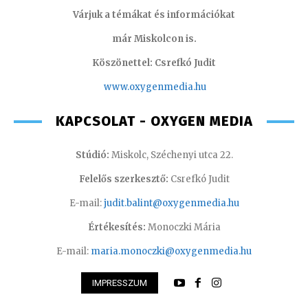
Várjuk a témákat és információkat
már Miskolcon is.
Köszönettel: Csrefkó Judit
www.oxyge
nmedia.hu
KAPCSOLAT - OXYGEN MEDIA
Stúdió:
Miskolc, Széchenyi utca 22.
Felelős szerkesztő:
Csrefkó Judit
E-mail:
judit.balint@oxygenmedia.hu
Értékesítés:
Monoczki Mária
E-mail:
maria.monoczki@oxygenmedia.hu
IMPRESSZUM