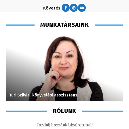
Követés:
MUNKATÁRSAINK
Turi Szilvia- könyvelési asszisztens
S
RÓLUNK
Fordulj hozzánk bizalommal!