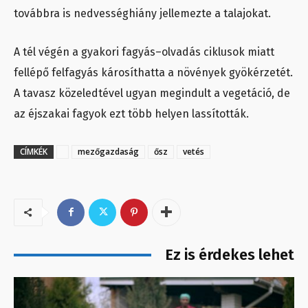
továbbra is nedvességhiány jellemezte a talajokat.
A tél végén a gyakori fagyás–olvadás ciklusok miatt
fellépő felfagyás károsíthatta a növények gyökérzetét.
A tavasz közeledtével ugyan megindult a vegetáció, de
az éjszakai fagyok ezt több helyen lassították.
CÍMKÉK
mezőgazdaság
ősz
vetés
Ez is érdekes lehet