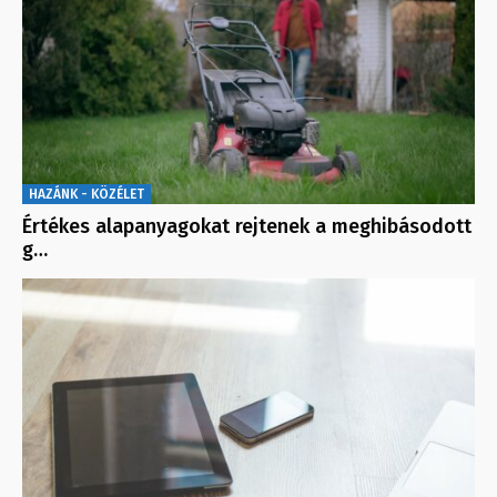
HAZÁNK - KÖZÉLET
Értékes alapanyagokat rejtenek a meghibásodott
g…