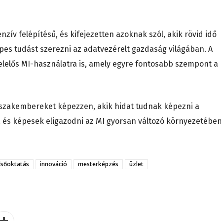
zív felépítésű, és kifejezetten azoknak szól, akik rövid idő
es tudást szerezni az adatvezérelt gazdaság világában. A
felelős MI-használatra is, amely egyre fontosabb szempont a
n szakembereket képezzen, akik hidat tudnak képezni a
t, és képesek eligazodni az MI gyorsan változó környezetében
lsőoktatás
innováció
mesterképzés
üzlet