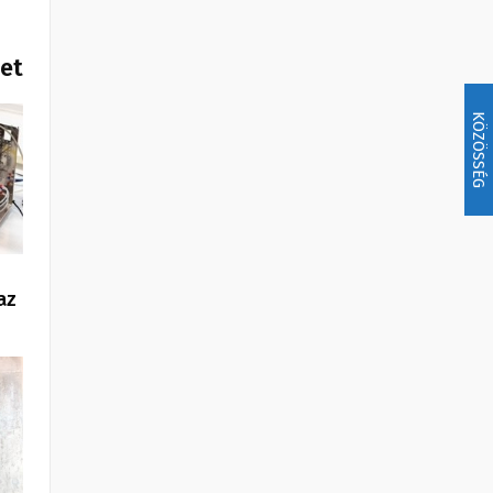
het
KÖZÖSSÉG
az