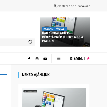
Jelentkezz be / Csatlakozz
HAZÁNK - KÖZÉLET
HARDVERALAPÚ E-
PÉNZTÁRGÉP JELENT MEG A
PIACON
KIEMELT
NEKED AJÁNLJUK