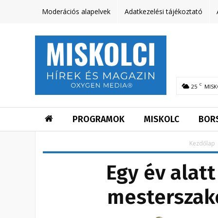
Moderációs alapelvek
Adatkezelési tájékoztató
C
25
MISK
PROGRAMOK
MISKOLC
BOR
Kezdőlap
Egy év alatt
mesterszako