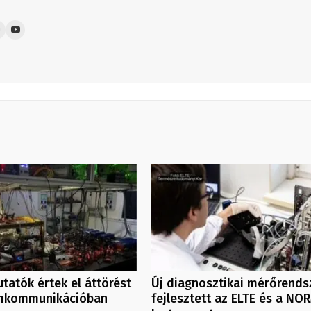
tatók értek el áttörést
Új diagnosztikai mérőrends
mkommunikációban
fejlesztett az ELTE és a NO