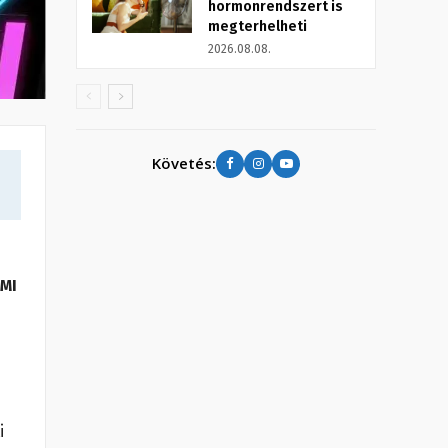
hormonrendszert is
megterhelheti
2026.08.08.
Követés:
 MI
i