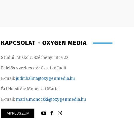
KAPCSOLAT - OXYGEN MEDIA
Stúdió:
Miskolc, Széchenyi utca 22.
Felelős szerkesztő:
Csrefkó Judit
E-mail:
judit.balint@oxygenmedia.hu
Értékesítés:
Monoczki Mária
E-mail:
maria.monoczki@oxygenmedia.hu
IMPRESSZUM
Éva – sales manager
Asztalos Anna