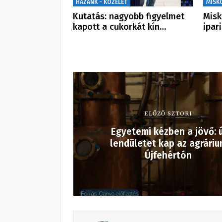
HAZÁNK - KÖZÉLET
MISK
Kutatás: nagyobb figyelmet
Misk
kapott a cukorkát kín…
ipar
ELŐZŐ SZTORI
Egyetemi kézben a jövő: ú
lendületet kap az agrári
Újfehértón