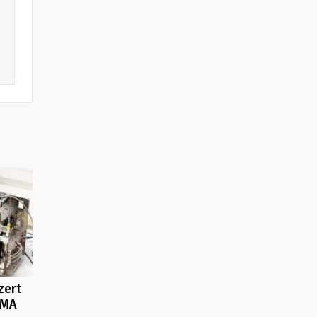
zert
RMA