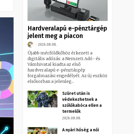
Hardveralapú e-pénztárgép
jelent meg a piacon
2026.08.08.
Újabb mérföldkőhöz érkezett a
digitális adózás: a Nemzeti Adó- és
Vámhivatal kiadta az első
hardveralapú e-pénztárgép
forgalmazási engedélyét. Az új eszköz
elsősorban a jelenleg...
Szüret után is
védekezhetnek a
szőlőkabóca ellen a
termelők
2026.08.08.
A nyári hőség a női