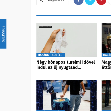
Megosztás
FRISSÍTÉS
HAZÁNK - KÖZÉLET
HAZÁ
Négy hónapos türelmi idővel
Magy
indul az új nyugtaad…
átt