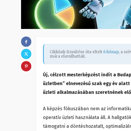
Cikkünk frissítése óta eltelt
6 hónap
, a sz
mára elavulhattak.
Új, célzott mesterképzést indít a Buda
üzletben” elnevezésű szak egy év alatt
üzleti alkalmazásában szeretnének elő
A képzés fókuszában nem az informatikai
operatív üzleti használata áll. A hallga
támogatni a döntéshozatalt, optimalizálni