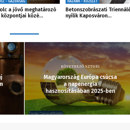
OLC - GAZDASÁG
HAZÁNK - KÖZÉLET
olc a jövő meghatározó
Betonszobrászati Triennál
i központjai közé…
nyílik Kaposváron…
KÖVETKEZŐ SZTORI
j
Magyarország Európa csúcsa
um
a napenergia
hasznosításában 2025-ben