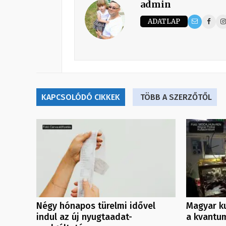
admin
ADATLAP
KAPCSOLÓDÓ CIKKEK
TÖBB A SZERZŐTŐL
Négy hónapos türelmi idővel
Magyar ku
indul az új nyugtaadat-
a kvantu