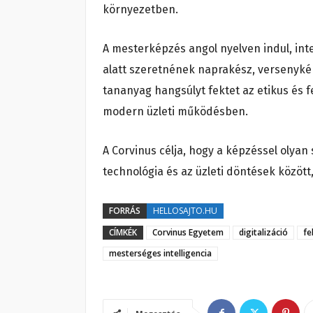
környezetben.
A mesterképzés angol nyelven indul, inten
alatt szeretnének naprakész, versenykép
tananyag hangsúlyt fektet az etikus és 
modern üzleti működésben.
A Corvinus célja, hogy a képzéssel olya
technológia és az üzleti döntések közöt
FORRÁS
HELLOSAJTO.HU
CÍMKÉK
Corvinus Egyetem
digitalizáció
fe
mesterséges intelligencia