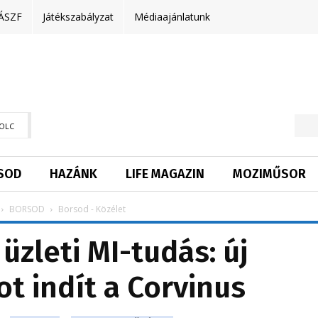
ÁSZF
Játékszabályzat
Médiaajánlatunk
OLC
SOD
HAZÁNK
LIFE MAGAZIN
MOZIMŰSOR
BORSOD
Borsod - Közélet
 üzleti MI-tudás: új
t indít a Corvinus