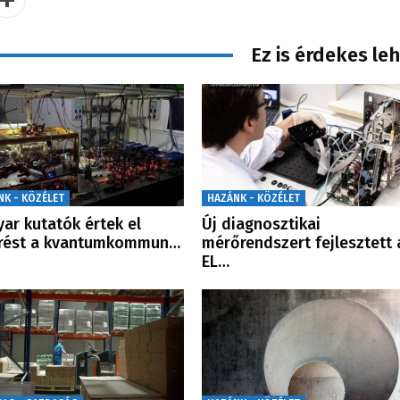
Ez is érdekes le
NK - KÖZÉLET
HAZÁNK - KÖZÉLET
ar kutatók értek el
Új diagnosztikai
örést a kvantumkommun…
mérőrendszert fejlesztett 
EL…