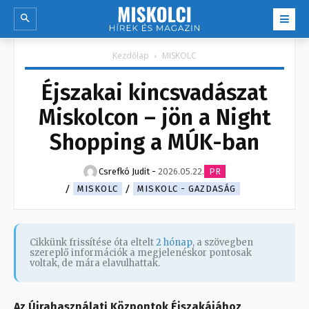
Kezdőlap
MISKOLC
Éjszakai kincsvadászat
Miskolcon – jön a Night
Shopping a MÚK-ban
Csrefkó Judit
-
2026.05.22.
PR
MISKOLC
MISKOLC - GAZDASÁG
Cikkünk frissítése óta eltelt
2 hónap
, a szövegben
szereplő információk a megjelenéskor pontosak
voltak, de mára elavulhattak.
Az Újrahasználati Központok Éjszakájához