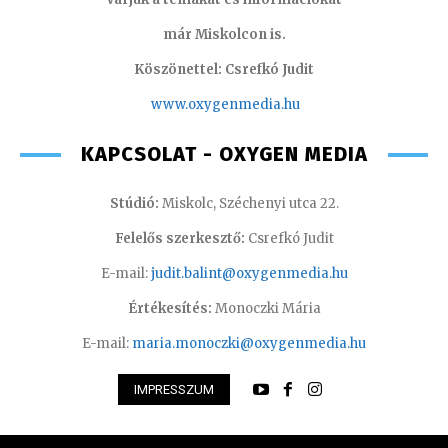
már Miskolcon is.
Köszönettel: Csrefkó Judit
www.oxyge
nmedia.hu
KAPCSOLAT - OXYGEN MEDIA
Stúdió:
Miskolc, Széchenyi utca 22.
Felelős szerkesztő:
Csrefkó Judit
E-mail:
judit.balint@oxygenmedia.hu
Értékesítés:
Monoczki Mária
E-mail:
maria.monoczki@oxygenmedia.hu
IMPRESSZUM