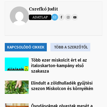
Csrefkó Judit
ADATLAP
KAPCSOLÓDÓ CIKKEK
TÖBB A SZERZŐTŐL
Több ezer miskolcit ért el az
italoskarton-kampány első
szakasza
Elindult a zöldhulladék gyűjtési
szezon Miskolcon és környékén
Óvodásoknak olvastak mesét a