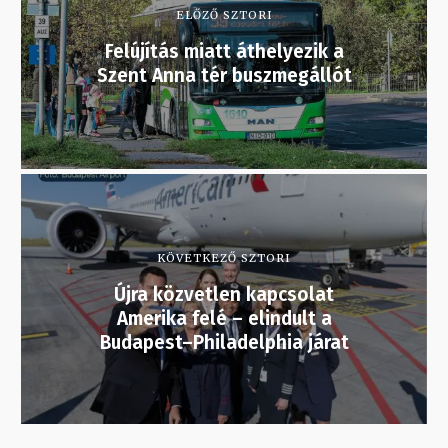
ELŐZŐ SZTORI
Felújítás miatt áthelyezik a
Szent Anna tér buszmegállót
KÖVETKEZŐ SZTORI
Újra közvetlen kapcsolat
Amerika felé – elindult a
Budapest–Philadelphia járat