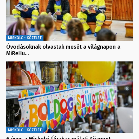
MISKOLC - KÖZÉLET
Óvodásoknak olvastak mesét a világnapon a
MiReHu…
MISKOLC - KÖZÉLET
6 éves a Miskolci Újrahasználati Központ