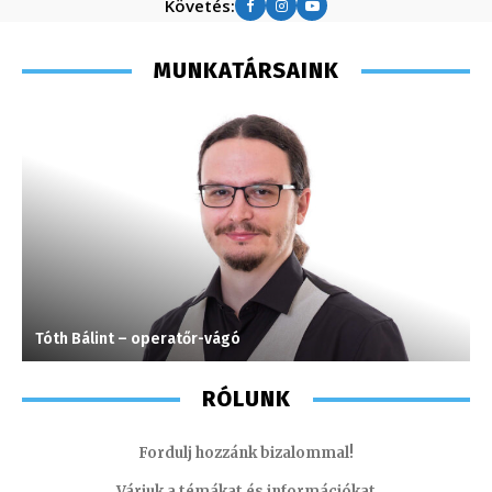
Követés:
MUNKATÁRSAINK
Tóth Bálint – operatőr-vágó
M
RÓLUNK
Fordulj hozzánk bizalommal!
Várjuk a témákat és információkat