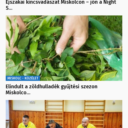
Éjszakai kincsvadászat Miskolcon – jön a Night
S…
MISKOLC - KÖZÉLET
Elindult a zöldhulladék gyűjtési szezon
Miskolco…