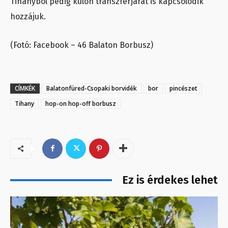
Tihanyból pedig külön transzferjárat is kapcsolódik
hozzájuk.
(Fotó: Facebook – 46 Balaton Borbusz)
CÍMKÉK
Balatonfüred-Csopaki borvidék
bor
pincészet
Tihany
hop-on hop-off borbusz
Ez is érdekes lehet