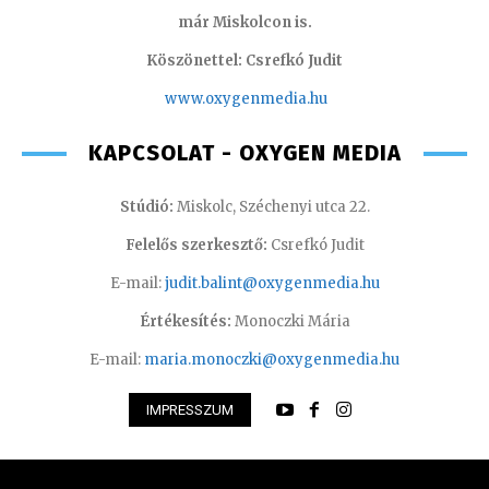
már Miskolcon is.
Köszönettel: Csrefkó Judit
www.oxyge
nmedia.hu
KAPCSOLAT - OXYGEN MEDIA
Stúdió:
Miskolc, Széchenyi utca 22.
Felelős szerkesztő:
Csrefkó Judit
E-mail:
judit.balint@oxygenmedia.hu
Értékesítés:
Monoczki Mária
E-mail:
maria.monoczki@oxygenmedia.hu
IMPRESSZUM