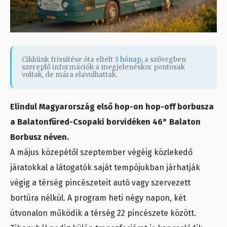
Cikkünk frissítése óta eltelt
3 hónap
, a szövegben
szereplő információk a megjelenéskor pontosak
voltak, de mára elavulhattak.
Elindul Magyarország első hop-on hop-off borbusza
a Balatonfüred-Csopaki borvidéken 46° Balaton
Borbusz néven.
A május közepétől szeptember végéig közlekedő
járatokkal a látogatók saját tempójukban járhatják
végig a térség pincészeteit autó vagy szervezett
bortúra nélkül. A program heti négy napon, két
útvonalon működik a térség 22 pincészete között.