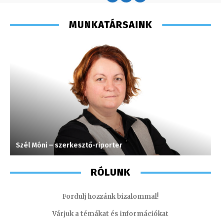
MUNKATÁRSAINK
Szél Móni – szerkesztő-riporter
H
RÓLUNK
Fordulj hozzánk bizalommal!
Várjuk a témákat és információkat