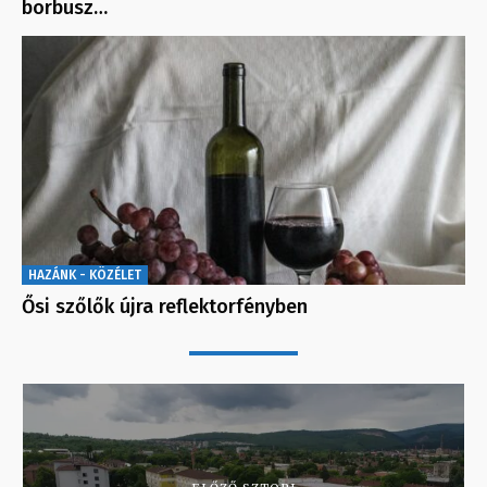
borbusz…
HAZÁNK - KÖZÉLET
Ősi szőlők újra reflektorfényben