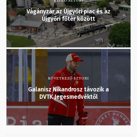
ELŐZŐ SZTORI
Vágányzár az Újgyőri piac és az
Újgyőri főtér között
KÖVETKEZŐ SZTORI
Galanisz Nikandrosz távozik a
DVTK Jegesmedvéktől