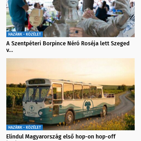
HAZÁNK - KÖZÉLET
A Szentpéteri Borpince Néró Roséja lett Szeged
v…
HAZÁNK - KÖZÉLET
Elindul Magyarország első hop-on hop-off