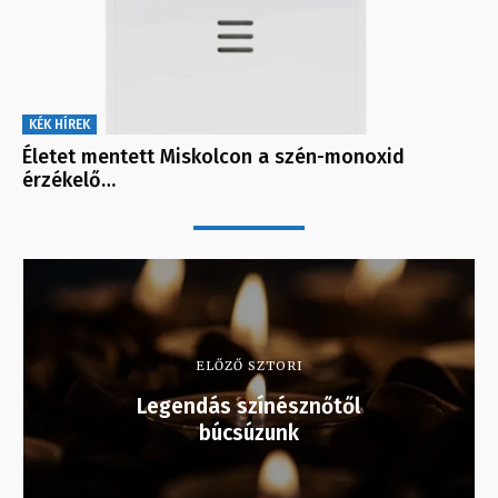
KÉK HÍREK
Életet mentett Miskolcon a szén-monoxid
érzékelő…
ELŐZŐ SZTORI
Legendás színésznőtől
búcsúzunk