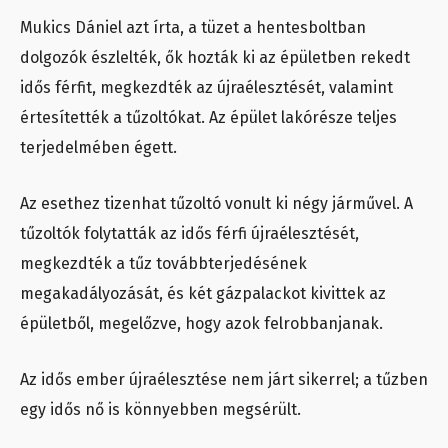
Mukics Dániel azt írta, a tüzet a hentesboltban
dolgozók észlelték, ők hozták ki az épületben rekedt
idős férfit, megkezdték az újraélesztését, valamint
értesítették a tűzoltókat. Az épület lakórésze teljes
terjedelmében égett.
Az esethez tizenhat tűzoltó vonult ki négy járművel. A
tűzoltók folytatták az idős férfi újraélesztését,
megkezdték a tűz továbbterjedésének
megakadályozását, és két gázpalackot kivittek az
épületből, megelőzve, hogy azok felrobbanjanak.
Az idős ember újraélesztése nem járt sikerrel; a tűzben
egy idős nő is könnyebben megsérült.