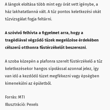
A lángok eloltása több mint egy órát vett igénybe, a
ház lakhatatlanná vált. A tűz pontos keletkezési okát
tűzvizsgálat fogja feltárni.
A szóvivő felhívta a figyelmet arra, hogy a
tragédiával végződő tüzek megelőzése érdekében
célszerű otthonra füstérzékelőt beszerezni
.
A szoba közepén a plafonra szerelt füstérzékelő a tűz
keletkezésekor hangos sípolással azonnal jelez, így
van idő a kezdődő tüzet megfékezni vagy épségben
kimenekülni az épületből.
Forrás: MTI
Illusztráció: Pexels