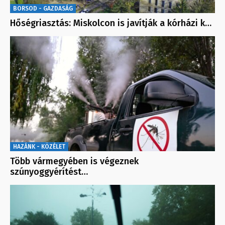
BORSOD - GAZDASÁG
Hőségriasztás: Miskolcon is javítják a kórházi k…
HAZÁNK - KÖZÉLET
Több vármegyében is végeznek
szúnyoggyérítést…