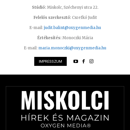
Stúdió:
Miskolc, Széchenyi utca 22.
Felelős szerkesztő:
Csrefkó Judit
E-mail:
judit.balint@oxygenmedia.hu
Értékesítés:
Monoczki Mária
E-mail:
maria.monoczki@oxygenmedia.hu
IMPRESSZUM