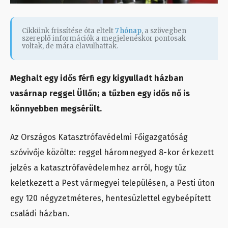
Cikkünk frissítése óta eltelt
7 hónap
, a szövegben
szereplő információk a megjelenéskor pontosak
voltak, de mára elavulhattak.
Meghalt egy idős férfi egy kigyulladt házban
vasárnap reggel Üllőn; a tűzben egy idős nő is
könnyebben megsérült.
Az Országos Katasztrófavédelmi Főigazgatóság
szóvivője közölte: reggel háromnegyed 8-kor érkezett
jelzés a katasztrófavédelemhez arról, hogy tűz
keletkezett a Pest vármegyei településen, a Pesti úton
egy 120 négyzetméteres, hentesüzlettel egybeépített
családi házban.