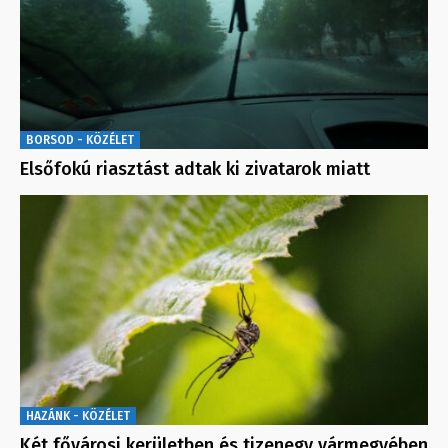
BORSOD - KÖZÉLET
Elsőfokú riasztást adtak ki zivatarok miatt
HAZÁNK - KÖZÉLET
Két fővárosi kerületben és tizenegy vármegyében