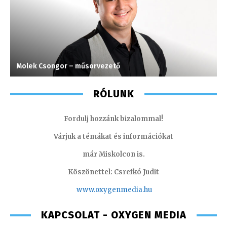
Molek Csongor – műsorvezető
H
RÓLUNK
Fordulj hozzánk bizalommal!
Várjuk a témákat és információkat
már Miskolcon is.
Köszönettel: Csrefkó Judit
www.oxyge
nmedia.hu
KAPCSOLAT - OXYGEN MEDIA