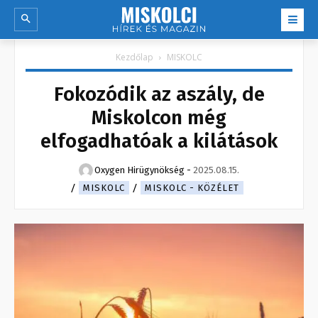
Kezdőlap
MISKOLC
Fokozódik az aszály, de
Miskolcon még
elfogadhatóak a kilátások
Oxygen Hirügynökség
-
2025.08.15.
MISKOLC
MISKOLC - KÖZÉLET