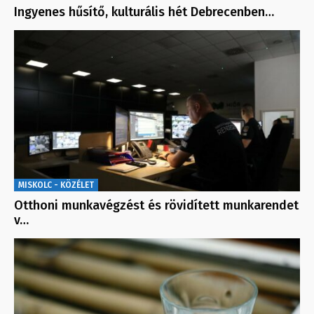
Ingyenes hűsítő, kulturális hét Debrecenben…
MISKOLC - KÖZÉLET
Otthoni munkavégzést és rövidített munkarendet
v…