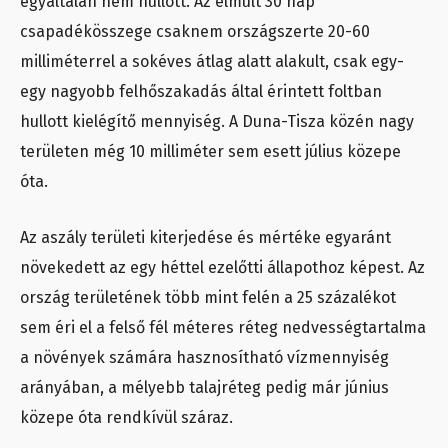
egyáltalán nem hullott. Az elmúlt 30 nap
csapadékösszege csaknem országszerte 20-60
milliméterrel a sokéves átlag alatt alakult, csak egy-
egy nagyobb felhőszakadás által érintett foltban
hullott kielégítő mennyiség. A Duna-Tisza közén nagy
területen még 10 milliméter sem esett július közepe
óta.
Az aszály területi kiterjedése és mértéke egyaránt
növekedett az egy héttel ezelőtti állapothoz képest. Az
ország területének több mint felén a 25 százalékot
sem éri el a felső fél méteres réteg nedvességtartalma
a növények számára hasznosítható vízmennyiség
arányában, a mélyebb talajréteg pedig már június
közepe óta rendkívül száraz.