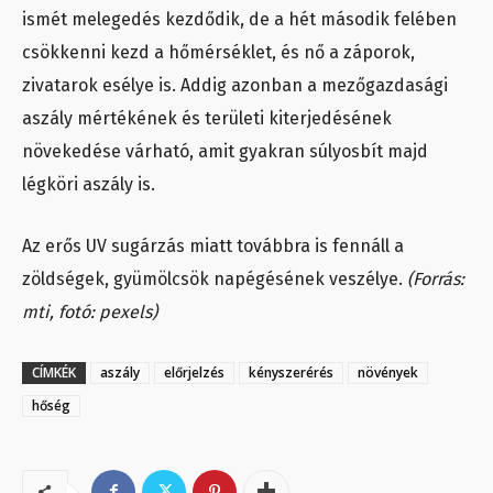
ismét melegedés kezdődik, de a hét második felében
csökkenni kezd a hőmérséklet, és nő a záporok,
zivatarok esélye is. Addig azonban a mezőgazdasági
aszály mértékének és területi kiterjedésének
növekedése várható, amit gyakran súlyosbít majd
légköri aszály is.
Az erős UV sugárzás miatt továbbra is fennáll a
zöldségek, gyümölcsök napégésének veszélye.
(Forrás:
mti, fotó: pexels)
CÍMKÉK
aszály
előrjelzés
kényszerérés
növények
hőség