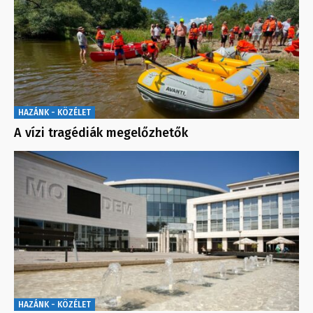
HAZÁNK - KÖZÉLET
A vízi tragédiák megelőzhetők
HAZÁNK - KÖZÉLET