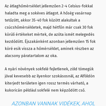
Az átlaghőmérséklet jellemzően 2-4 Celsius-fokkal
haladta meg a sokéves átlagot. A hőség vasárnap
tetőzött, akkor 35-40 fok között alakultak a
csúcshőmérsékletek, majd hétfőn már csak 30 fok
körüli értékeket mértek, de azóta ismét melegedés
kezdődött. Éjszakánként azonban jellemzően 15 fok
köré esik vissza a hőmérséklet, aminek részben az
alacsony páratartalom az oka.
A nyári növények sokfelé fejletlenek, zöld tömegük
jóval kevesebb az ilyenkor szokásosnál, az Alföldön
kiterjedt területen igen rossz termés várható, a
kukoricán például sokfelé nem képződött cső.
AZONBAN VANNAK VIDÉKEK, AHOL