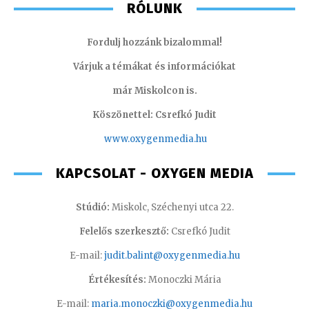
RÓLUNK
Fordulj hozzánk bizalommal!
Várjuk a témákat és információkat
már Miskolcon is.
Köszönettel: Csrefkó Judit
www.oxyge
nmedia.hu
KAPCSOLAT - OXYGEN MEDIA
Stúdió:
Miskolc, Széchenyi utca 22.
Felelős szerkesztő:
Csrefkó Judit
E-mail:
judit.balint@oxygenmedia.hu
Értékesítés:
Monoczki Mária
E-mail:
maria.monoczki@oxygenmedia.hu