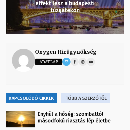
effekt lesz a budapesti
tűzijátékon
Oxygen Hirügynökség
ADATLAP
KAPCSOLÓDÓ CIKKEK
TÖBB A SZERZŐTŐL
Enyhül a hőség: szombattól
másodfokú riasztás lép életbe