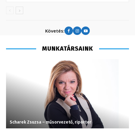
Követés:
MUNKATÁRSAINK
Scharek Zsuzsa – műsorvezető, riporter
F