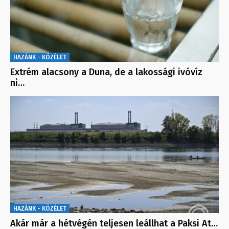
HAZÁNK - KÖZÉLET
Extrém alacsony a Duna, de a lakossági ivóvíz
ni…
HAZÁNK - KÖZÉLET
Akár már a hétvégén teljesen leállhat a Paksi At…