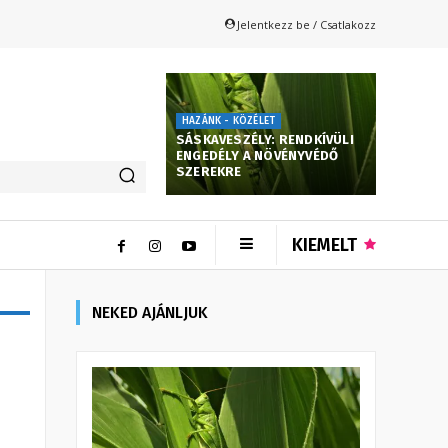
Jelentkezz be / Csatlakozz
HAZÁNK - KÖZÉLET
SÁSKAVESZÉLY: RENDKÍVÜLI
ENGEDÉLY A NÖVÉNYVÉDŐ
SZEREKRE
KIEMELT
NEKED AJÁNLJUK