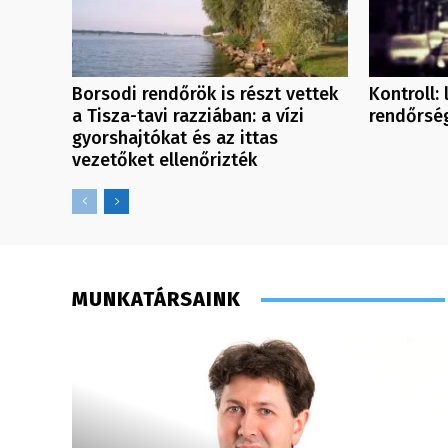
Borsodi rendőrök is részt vettek
Kontroll:
a Tisza-tavi razziában: a vízi
rendőrsé
gyorshajtókat és az ittas
vezetőket ellenőrizték
MUNKATÁRSAINK