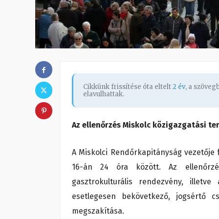
Cikkünk frissítése óta eltelt
2 év
, a szöve
elavulhattak.
Az ellenőrzés Miskolc közigazgatási ter
A Miskolci Rendőrkapitányság vezetője f
16-án 24 óra között. Az ellenőrzé
gasztrokulturális rendezvény, ille
esetlegesen bekövetkező, jogsértő cs
megszakítása.