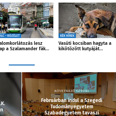
OLC - KÖZÉLET
KÉK HÍREK
alomkorlátozás lesz
Vasúti kocsiban hagyta a
ap a Szalamander fák…
kikötözött kutyáját…
KÖVETKEZŐ SZTORI
Februárban indul a Szegedi
.K.
Tudományegyetem
án
Szabadegyetem tavaszi