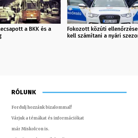
 lecsapott a BKK és a
Fokozott közúti ellenőrzése
g
kell számítani a nyári szez
RÓLUNK
Fordulj hozzánk bizalommal!
Várjuk a témákat és információkat
már Miskolcon is.