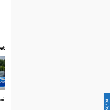
het
ani
KÖZÖSSÉG