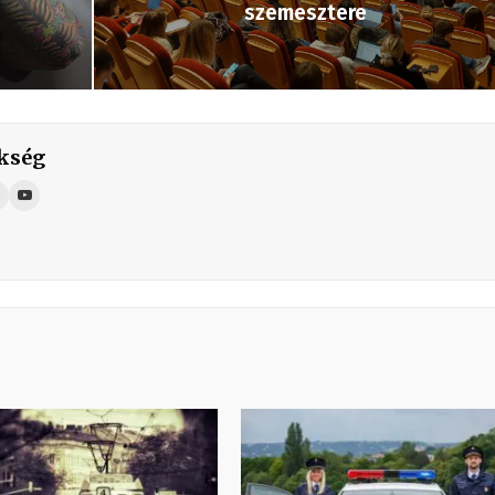
szemesztere
kség