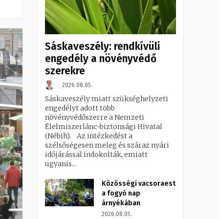
Sáskaveszély: rendkívüli
engedély a növényvédő
szerekre
2026.08.05.
Sáskaveszély miatt szükséghelyzeti
engedélyt adott több
növényvédőszerre a Nemzeti
Élelmiszerlánc-biztonsági Hivatal
(Nébih). Az intézkedést a
szélsőségesen meleg és száraz nyári
időjárással indokolták, emiatt
ugyanis...
Közösségi vacsoraest
a fogyó nap
árnyékában
2026.08.05.