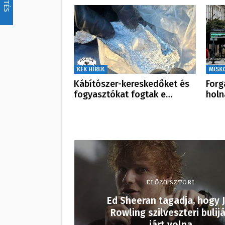
KÉK HÍREK
MISK
Kábítószer-kereskedőket és
Forg
fogyasztókat fogtak e…
holn
ELŐZŐ SZTORI
Ed Sheeran tagadja, hogy J
Rowling szilveszteri bulij
járt volna