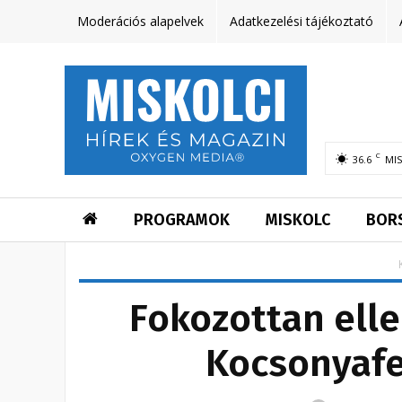
Moderációs alapelvek
Adatkezelési tájékoztató
C
36.6
MI
PROGRAMOK
MISKOLC
BOR
Fokozottan elle
Kocsonyafes