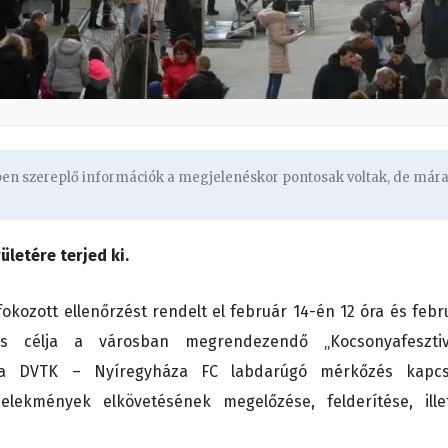
gben szereplő információk a megjelenéskor pontosak voltak, de már
ületére terjed ki.
okozott ellenőrzést rendelt el február 14-én 12 óra és febr
s célja a városban megrendezendő „Kocsonyafesztiv
tve a DVTK – Nyíregyháza FC labdarúgó mérkőzés kapc
elekmények elkövetésének megelőzése, felderítése, ille