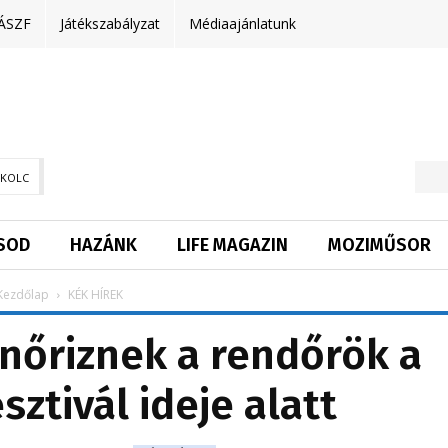
ÁSZF
Játékszabályzat
Médiaajánlatunk
SKOLC
SOD
HAZÁNK
LIFE MAGAZIN
MOZIMŰSOR
Kezdőlap
KÉK HÍREK
nőriznek a rendőrök a
ztivál ideje alatt