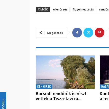
CÍMKÉK
ellenőrzés
figyelmeztetés
rendőr
Megosztás
KÉK HÍREK
HAZÁ
Borsodi rendőrök is részt
Kont
vettek a Tisza-tavi ra…
a re
FRISSÍTÉS