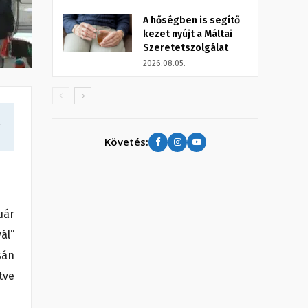
A hőségben is segítő
kezet nyújt a Máltai
Szeretetszolgálat
2026.08.05.
a
Követés:
uár
ál”
sán
tve