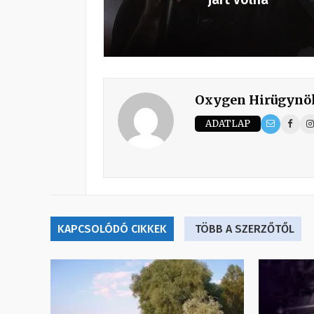
Oxygen Hirügynö
ADATLAP
KAPCSOLÓDÓ CIKKEK
TÖBB A SZERZŐTŐL