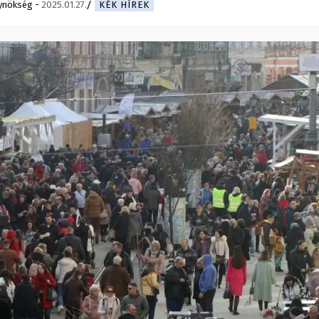
ynökség
-
2025.01.27.
KÉK HÍREK