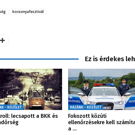
ség
kocsonyafesztivál
Ez is érdekes le
NK - KÖZÉLET
HAZÁNK - KÖZÉLET
roll: lecsapott a BKK és
Fokozott közúti
ndőrség
ellenőrzésekre kell számít
a …