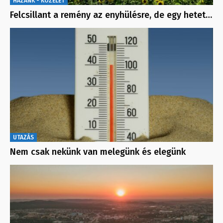
HAZÁNK - KÖZÉLET
Felcsillant a remény az enyhülésre, de egy hetet…
UTAZÁS
Nem csak nekünk van melegünk és elegünk