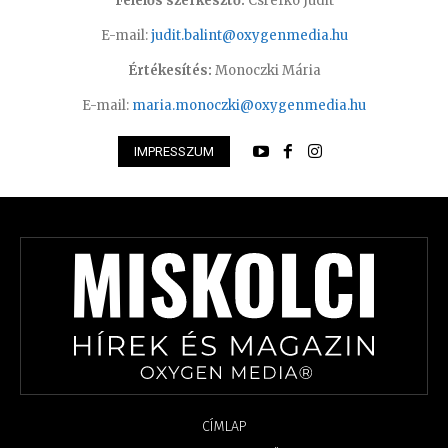
Felelős szerkesztő:
Csrefkó Judit
E-mail:
judit.balint@oxygenmedia.hu
Értékesítés:
Monoczki Mária
E-mail:
maria.monoczki@oxygenmedia.hu
IMPRESSZUM
CÍMLAP