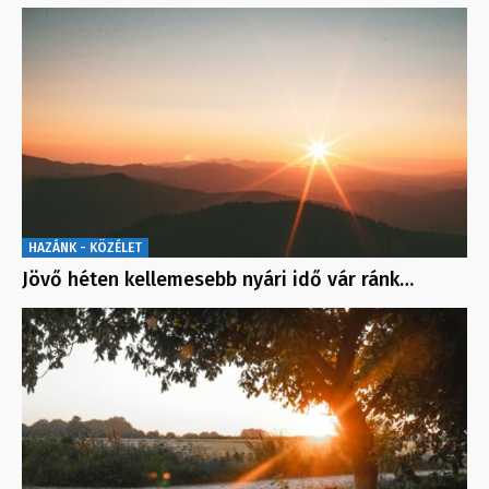
HAZÁNK - KÖZÉLET
Jövő héten kellemesebb nyári idő vár ránk…