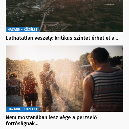
HAZÁNK - KÖZÉLET
Láthatatlan veszély: kritikus szintet érhet el a…
HAZÁNK - KÖZÉLET
Nem mostanában lesz vége a perzselő
forróságnak…