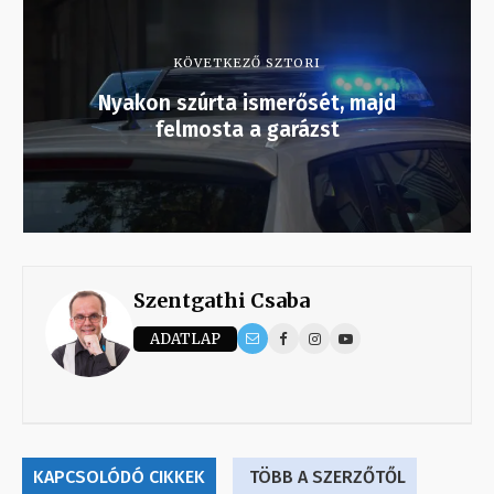
KÖVETKEZŐ SZTORI
Nyakon szúrta ismerősét, majd
felmosta a garázst
Szentgathi Csaba
ADATLAP
KAPCSOLÓDÓ CIKKEK
TÖBB A SZERZŐTŐL