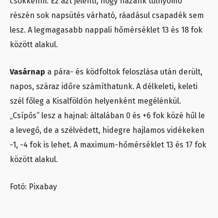
csökkenni. Ez azt jelenti, hogy hazánk túlnyomó
részén sok napsütés várható, ráadásul csapadék sem
lesz. A legmagasabb nappali hőmérséklet 13 és 18 fok
között alakul.
Vasárnap
a pára- és ködfoltok feloszlása után derült,
napos, száraz időre számíthatunk. A délkeleti, keleti
szél főleg a Kisalföldön helyenként megélénkül.
„Csípős” lesz a hajnal: általában 0 és +6 fok közé hűl le
a levegő, de a szélvédett, hidegre hajlamos vidékeken
-1, -4 fok is lehet. A maximum-hőmérséklet 13 és 17 fok
között alakul.
Fotó: Pixabay