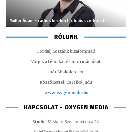
Müller Ádám – rádiós hírekért felelős szerkesztő
M
RÓLUNK
Fordulj hozzánk bizalommal!
Várjuk a témákat és információkat
már Miskolcon is.
Köszönettel: Csrefkó Judit
www.oxyge
nmedia.hu
KAPCSOLAT - OXYGEN MEDIA
Stúdió:
Miskolc, Széchenyi utca 22.