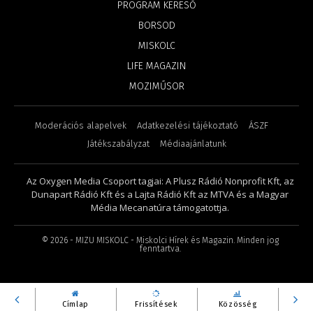
PROGRAM KERESŐ
BORSOD
MISKOLC
LIFE MAGAZIN
MOZIMŰSOR
Moderációs alapelvek
Adatkezelési tájékoztató
ÁSZF
Játékszabályzat
Médiaajánlatunk
Az Oxygen Media Csoport tagjai: A Plusz Rádió Nonprofit Kft, az
Dunapart Rádió Kft és a Lajta Rádió Kft az MTVA és a Magyar
Média Mecanatúra támogatottja.
©
2026
- MIZU MISKOLC - Miskolci Hírek és Magazin. Minden jog
fenntartva.
Címlap
Frissítések
Közösség