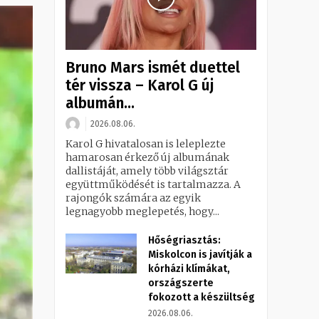
Bruno Mars ismét duettel
tér vissza – Karol G új
albumán...
2026.08.06.
Karol G hivatalosan is leleplezte
hamarosan érkező új albumának
dallistáját, amely több világsztár
együttműködését is tartalmazza. A
rajongók számára az egyik
legnagyobb meglepetés, hogy...
Hőségriasztás:
Miskolcon is javítják a
kórházi klímákat,
országszerte
fokozott a készültség
2026.08.06.