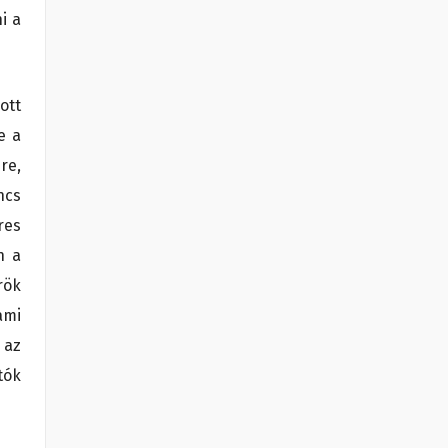
i a
ott
e a
re,
ncs
res
n a
rök
ami
 az
tók