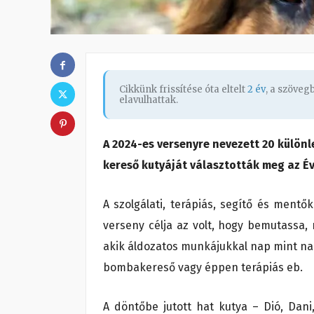
Cikkünk frissítése óta eltelt
2 év
, a szöve
elavulhattak.
A 2024-es versenyre nevezett 20 különl
kereső kutyáját választották meg az É
A szolgálati, terápiás, segítő és ment
verseny célja az volt, hogy bemutassa,
akik áldozatos munkájukkal nap mint na
bombakereső vagy éppen terápiás eb.
A döntőbe jutott hat kutya – Dió, Dani,