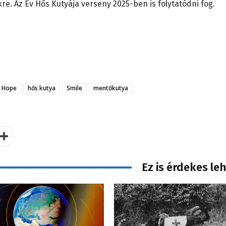
kre. Az Év Hős Kutyája verseny 2025-ben is folytatódni fog.
Hope
hős kutya
Smile
mentőkutya
Ez is érdekes le