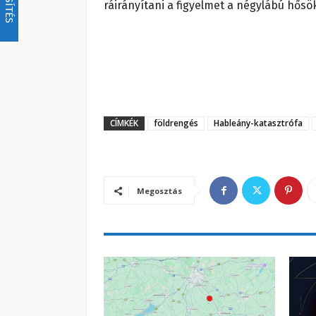
ráirányítani a figyelmet a négylábú hősö
CÍMKÉK
földrengés
Hableány-katasztrófa
Megosztás