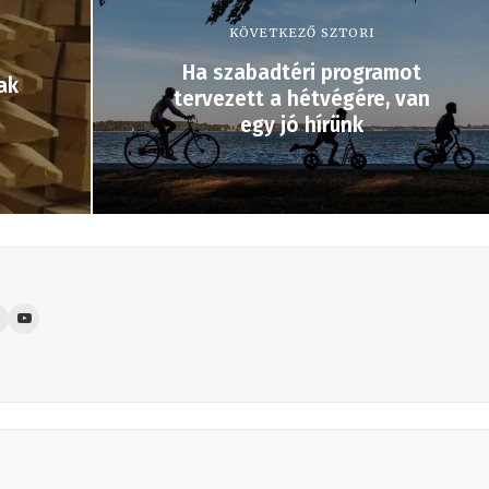
KÖVETKEZŐ SZTORI
Ha szabadtéri programot
ak
tervezett a hétvégére, van
egy jó hírünk