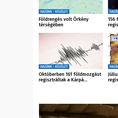
HAZÁNK - KÖZÉLET
HAZÁ
Földrengés volt Örkény
156 
térségében
regi
HAZÁNK - KÖZÉLET
HAZÁ
Októberben 161 földmozgást
Júli
regisztráltak a Kárpá…
regi