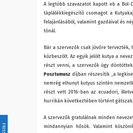
A legtöbb szavazatot kapott eb a Bol-
táplálékkiegészítő csomagot a Kutyaka
felajánlásából, valamint gazdáival és né
tónál.
Bár a szervezők csak jövőre tervezték, h
közbeszólt. Az egyik jelölt kutya a nev
részt venni, a szervezők úgy döntötte
Posztumusz
díjban részesítik „a legkis
nemrég elhunyt kutyus szintén nemzetkö
részt vett 2016-ban az ecuadori, illetv
hurrikán következtében történt gátszak
A szervezők gratulálnak minden nevezett
FRISSÍTÉS
mindannyian hősök. Valamint köszönik