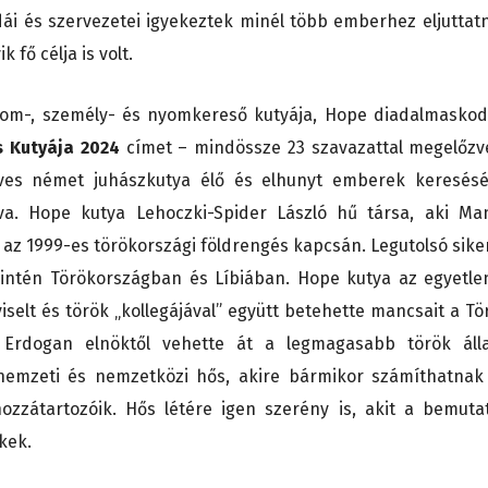
i és szervezetei igyekeztek minél több emberhez eljuttatn
fő célja is volt.
rom-, személy- és nyomkereső kutyája, Hope diadalmaskod
s Kutyája 2024
címet – mindössze 23 szavazattal megelőzv
éves német juhászkutya élő és elhunyt emberek keresésé
lva. Hope kutya Lehoczki-Spider László hű társa, aki Ma
t az 1999-es törökországi földrengés kapcsán. Legutolsó sike
intén Törökországban és Líbiában. Hope kutya az egyetle
iselt és török „kollegájával” együtt betehette mancsait a Tö
 Erdogan elnöktől vehette át a legmagasabb török áll
nemzeti és nemzetközi hős, akire bármikor számíthatnak
ozzátartozóik. Hős létére igen szerény is, akit a bemuta
kek.