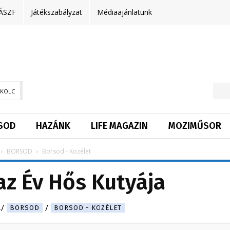
ÁSZF
Játékszabályzat
Médiaajánlatunk
SKOLC
SOD
HAZÁNK
LIFE MAGAZIN
MOZIMŰSOR
BORSOD
Borsod - Közélet
az Év Hős Kutyája
.
BORSOD
BORSOD - KÖZÉLET