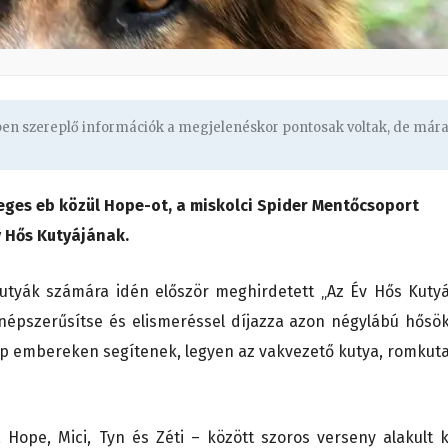
gben szereplő információk a megjelenéskor pontosak voltak, de már
eges eb közül Hope-ot, a miskolci Spider Mentőcsoport
v Hős Kutyájának.
őkutyák számára idén először meghirdetett „Az Év Hős Kutyá
 népszerűsítse és elismeréssel díjazza azon négylábú hősök
p embereken segítenek, legyen az vakvezető kutya, romkuta
 Hope, Mici, Tyn és Zéti – között szoros verseny alakult k