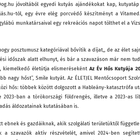
Dog.hu jóvoltából egyedi kutyás ajándékokat kap, kutyatáp
jás.hu-tól, egy évre elég porcvédő készítményt a Vitamed
gylábú munkatársaival egy rekreációs napot tölthet el a Vizs
ogy posztumusz kategóriával bővítik a díjat,, de az élet saj
ezési időszak alatt elhunyt, és bár a szavazáson már nem tud
k, kiemelkedő életútja elismeréseként
Az Év Hős Kutyája 2
ebb nagy hőst”, Smile kutyát. Az ÉLETJEL Mentőcsoport Szol
zi hős: többek között dolgozott a Hableány-katasztrófa ut
e 2023-ban a törökországi földrengés, illetve a 2023-as líb
adás áldozatainak kutatásában is.
 ebnek és gazdáiknak, akik szolgálati területüktől függetle
 a szavazók aktív részvételét, amivel 2024-ben segítet