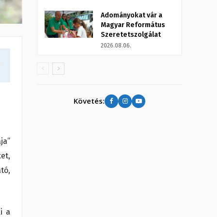
Adományokat vár a
Magyar Református
Szeretetszolgálat
2026.08.06.
a
Követés:
ja”
et,
tó,
i a