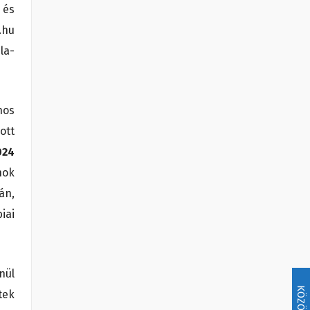
 és
.hu
la-
nos
ott
024
nok
án,
iai
nül
KÖZÖSSÉG
tek