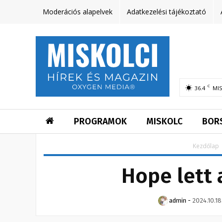
Moderációs alapelvek
Adatkezelési tájékoztató
C
36.4
MI
PROGRAMOK
MISKOLC
BOR
Kezdőlap
Hope lett 
admin
-
2024.10.18