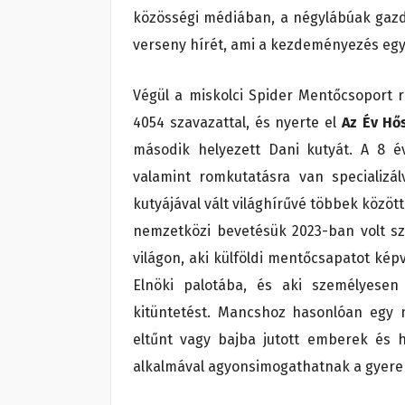
közösségi médiában, a négylábúak gazdá
verseny hírét, ami a kezdeményezés egyik 
Végül a miskolci Spider Mentőcsoport 
4054 szavazattal, és nyerte el
Az Év Hő
második helyezett Dani kutyát. A 8 
valamint romkutatásra van specializá
kutyájával vált világhírűvé többek közöt
nemzetközi bevetésük 2023-ban volt sz
világon, aki külföldi mentőcsapatot képv
Elnöki palotába, és aki személyesen
kitüntetést. Mancshoz hasonlóan egy 
eltűnt vagy bajba jutott emberek és h
alkalmával agyonsimogathatnak a gyere