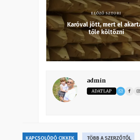
ELŐZŐ SZTORI
Karóval jött, mert el akart
tőle költözni
admin
ADATLAP
KAPCSOLÓDÓ CIKKEK
TÖBB A SZERZŐTŐL