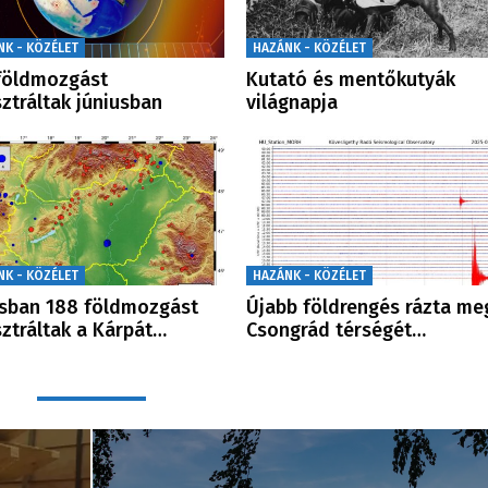
NK - KÖZÉLET
HAZÁNK - KÖZÉLET
földmozgást
Kutató és mentőkutyák
sztráltak júniusban
világnapja
NK - KÖZÉLET
HAZÁNK - KÖZÉLET
usban 188 földmozgást
Újabb földrengés rázta me
sztráltak a Kárpát…
Csongrád térségét…