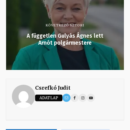
KÖVETKEZŐ SZTORI
A független Gulyás Ágnes lett
Arnót polgármestere
Csrefkó Judit
ADATLAP