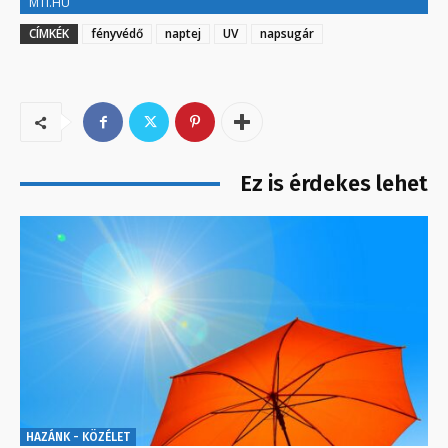
MTI.HU
CÍMKÉK
fényvédő
naptej
UV
napsugár
Ez is érdekes lehet
HAZÁNK - KÖZÉLET