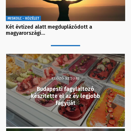
MISKOLC - KÖZÉLET
Két évtized alatt megduplázódott a
magyarországi…
ELŐZŐ SZTORI
Budapesti fagylaltozó
készítette el az év legjobb
fagyiját