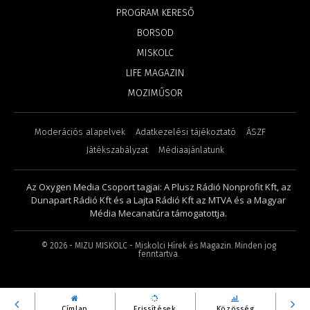
PROGRAM KERESŐ
BORSOD
MISKOLC
LIFE MAGAZIN
MOZIMŰSOR
Moderációs alapelvek
Adatkezelési tájékoztató
ÁSZF
Játékszabályzat
Médiaajánlatunk
Az Oxygen Media Csoport tagjai: A Plusz Rádió Nonprofit Kft, az
Dunapart Rádió Kft és a Lajta Rádió Kft az MTVA és a Magyar
Média Mecanatúra támogatottja.
©
2026
- MIZU MISKOLC - Miskolci Hírek és Magazin. Minden jog
fenntartva.
Címlap
Frissítések
Közösség