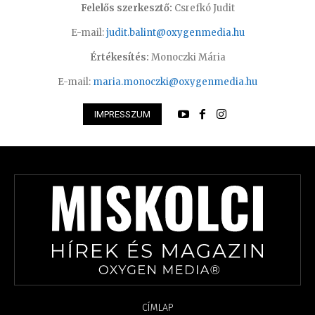
Felelős szerkesztő:
Csrefkó Judit
E-mail:
judit.balint@oxygenmedia.hu
Értékesítés:
Monoczki Mária
E-mail:
maria.monoczki@oxygenmedia.hu
IMPRESSZUM
CÍMLAP