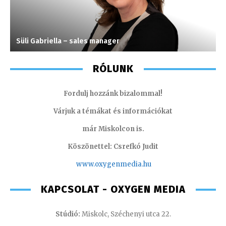
Süli Gabriella – sales manager
F
RÓLUNK
Fordulj hozzánk bizalommal!
Várjuk a témákat és információkat
már Miskolcon is.
Köszönettel: Csrefkó Judit
www.oxyge
nmedia.hu
KAPCSOLAT - OXYGEN MEDIA
Stúdió:
Miskolc, Széchenyi utca 22.