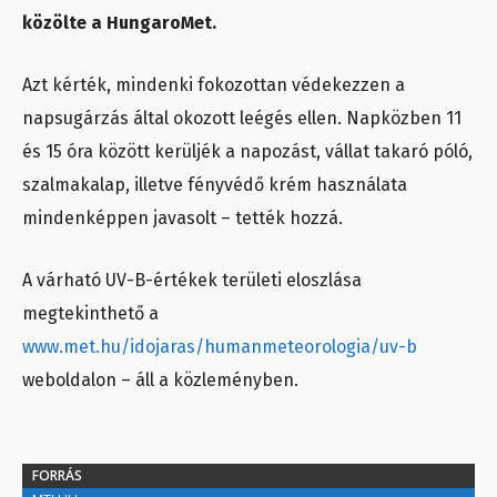
közölte a HungaroMet.
Azt kérték, mindenki fokozottan védekezzen a
napsugárzás által okozott leégés ellen. Napközben 11
és 15 óra között kerüljék a napozást, vállat takaró póló,
szalmakalap, illetve fényvédő krém használata
mindenképpen javasolt – tették hozzá.
A várható UV-B-értékek területi eloszlása
megtekinthető a
www.met.hu/idojaras/humanmeteorologia/uv-b
weboldalon – áll a közleményben.
FORRÁS