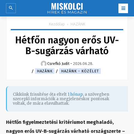
Kezdőlap
HAZÁNK
Hétfőn nagyon erős UV-
B-sugárzás várható
Csrefkó Judit
-
2026.06.28.
HAZÁNK
HAZÁNK - KÖZÉLET
Cikkünk frissítése óta eltelt
1 hónap
, a szövegben
szereplő információk a megjelenéskor pontosak
voltak, de mára elavulhattak.
Hétfőn figyelmeztetési kritériumot meghaladó,
nagyon erős UV-B-sugárzás várható országszerte –