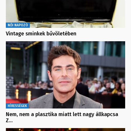
NŐI NAPOZÓ
Vintage sminkek bűvöletében
HÍRESSÉGEK
Nem, nem a plasztika miatt lett nagy állkapcsa
Z…