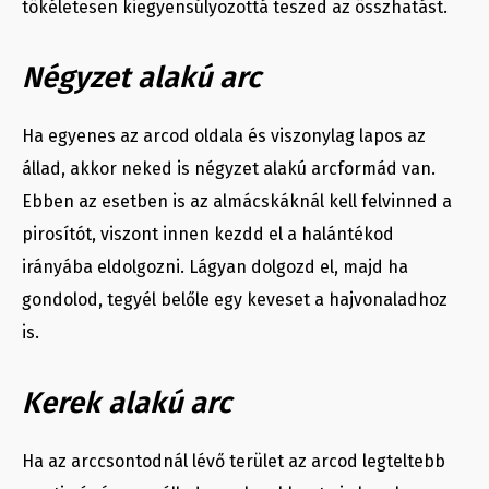
tökéletesen kiegyensúlyozottá teszed az összhatást.
Négyzet alakú arc
Ha egyenes az arcod oldala és viszonylag lapos az
állad, akkor neked is négyzet alakú arcformád van.
Ebben az esetben is az almácskáknál kell felvinned a
pirosítót, viszont innen kezdd el a halántékod
irányába eldolgozni. Lágyan dolgozd el, majd ha
gondolod, tegyél belőle egy keveset a hajvonaladhoz
is.
Kerek alakú arc
Ha az arccsontodnál lévő terület az arcod legteltebb