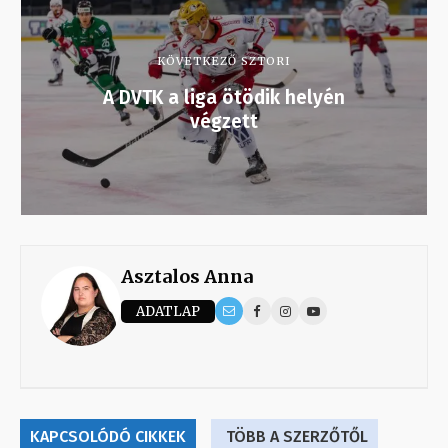
KÖVETKEZŐ SZTORI
A DVTK a liga ötödik helyén
végzett
Asztalos Anna
ADATLAP
KAPCSOLÓDÓ CIKKEK
TÖBB A SZERZŐTŐL