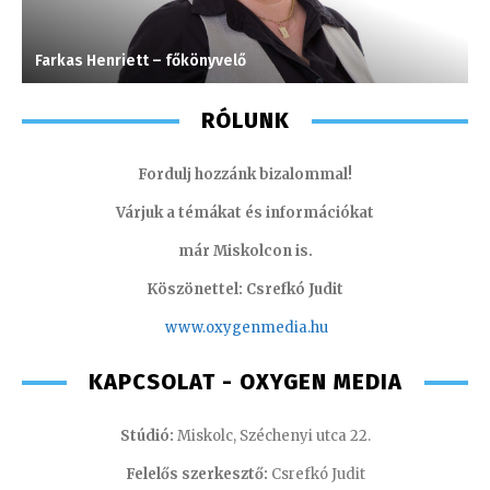
Farkas Henriett – főkönyvelő
I
RÓLUNK
Fordulj hozzánk bizalommal!
Várjuk a témákat és információkat
már Miskolcon is.
Köszönettel: Csrefkó Judit
www.oxyge
nmedia.hu
KAPCSOLAT - OXYGEN MEDIA
Stúdió:
Miskolc, Széchenyi utca 22.
Felelős szerkesztő:
Csrefkó Judit