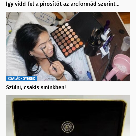
Így vidd fel a pirosítót az arcformád szerint…
CSALÁD-GYEREK
Szülni, csakis sminkben!