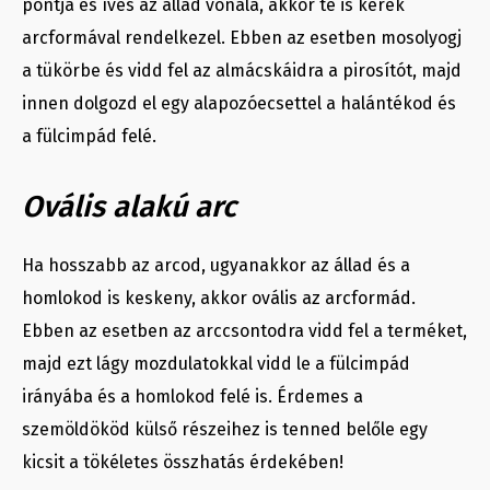
pontja és íves az állad vonala, akkor te is kerek
arcformával rendelkezel. Ebben az esetben mosolyogj
a tükörbe és vidd fel az almácskáidra a pirosítót, majd
innen dolgozd el egy alapozóecsettel a halántékod és
a fülcimpád felé.
Ovális alakú arc
Ha hosszabb az arcod, ugyanakkor az állad és a
homlokod is keskeny, akkor ovális az arcformád.
Ebben az esetben az arccsontodra vidd fel a terméket,
majd ezt lágy mozdulatokkal vidd le a fülcimpád
irányába és a homlokod felé is. Érdemes a
szemöldököd külső részeihez is tenned belőle egy
kicsit a tökéletes összhatás érdekében!