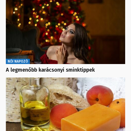
NŐI NAPOZÓ
A legmenőbb karácsonyi sminktippek