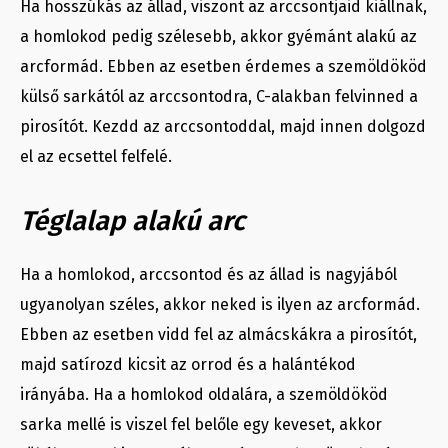
Ha hosszúkás az állad, viszont az arccsontjaid kiállnak,
a homlokod pedig szélesebb, akkor gyémánt alakú az
arcformád. Ebben az esetben érdemes a szemöldököd
külső sarkától az arccsontodra, C-alakban felvinned a
pirosítót. Kezdd az arccsontoddal, majd innen dolgozd
el az ecsettel felfelé.
Téglalap alakú arc
Ha a homlokod, arccsontod és az állad is nagyjából
ugyanolyan széles, akkor neked is ilyen az arcformád.
Ebben az esetben vidd fel az almácskákra a pirosítót,
majd satírozd kicsit az orrod és a halántékod
irányába. Ha a homlokod oldalára, a szemöldököd
sarka mellé is viszel fel belőle egy keveset, akkor