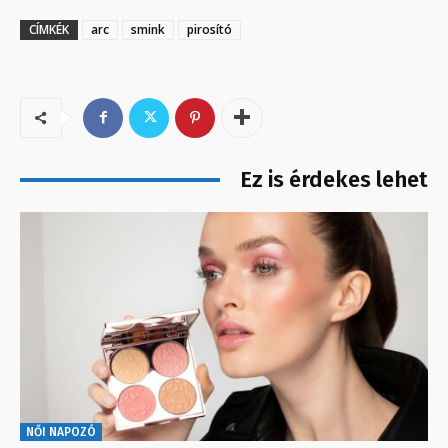
CÍMKÉK
arc
smink
pirosító
Ez is érdekes lehet
NŐI NAPOZÓ