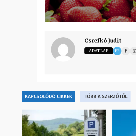
Csrefkó Judit
ADATLAP
KAPCSOLÓDÓ CIKKEK
TÖBB A SZERZŐTŐL