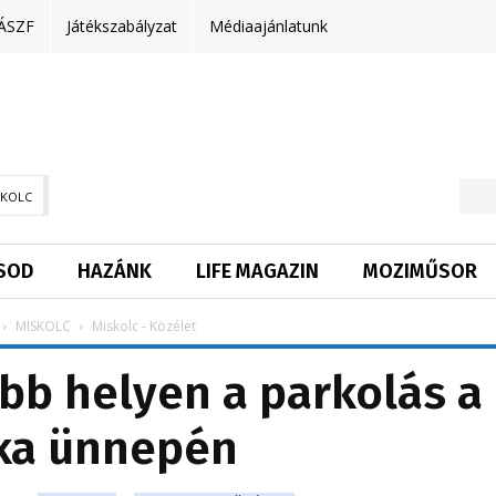
ÁSZF
Játékszabályzat
Médiaajánlatunk
SKOLC
SOD
HAZÁNK
LIFE MAGAZIN
MOZIMŰSOR
MISKOLC
Miskolc - Közélet
bb helyen a parkolás a
a ünnepén