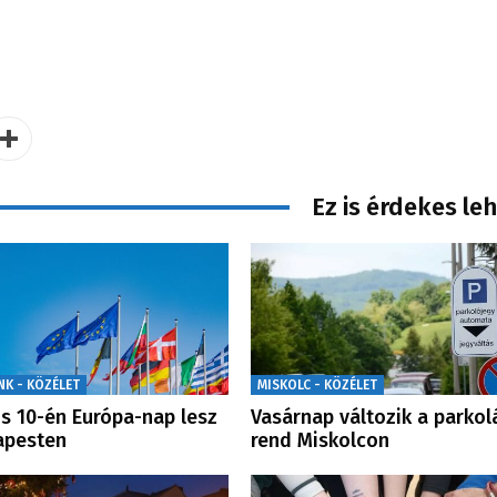
Ez is érdekes le
NK - KÖZÉLET
MISKOLC - KÖZÉLET
s 10-én Európa-nap lesz
Vasárnap változik a parkol
apesten
rend Miskolcon