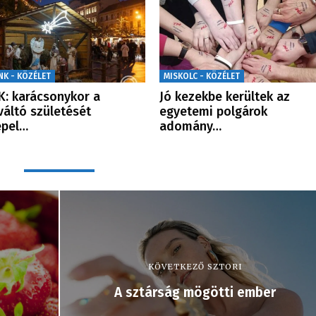
NK - KÖZÉLET
MISKOLC - KÖZÉLET
: karácsonykor a
Jó kezekbe kerültek az
áltó születését
egyetemi polgárok
epel…
adomány…
KÖVETKEZŐ SZTORI
A sztárság mögötti ember