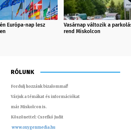
én Európa-nap lesz
Vasárnap változik a parkolá
en
rend Miskolcon
RÓLUNK
Fordulj hozzánk bizalommal!
Várjuk a témákat és információkat
már Miskolcon is.
Köszönettel: Csrefkó Judit
www.oxyge
nmedia.hu