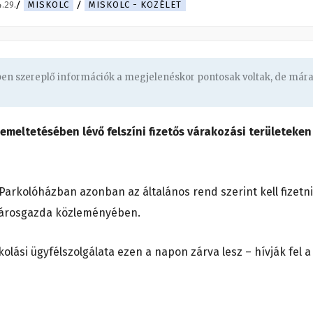
.29.
MISKOLC
MISKOLC - KÖZÉLET
gben szereplő információk a megjelenéskor pontosak voltak, de már
emeltetésében lévő felszíni fizetős várakozási területeken
Parkolóházban azonban az általános rend szerint kell fizetni
a Városgazda közleményében.
olási ügyfélszolgálata ezen a napon zárva lesz – hívják fel a