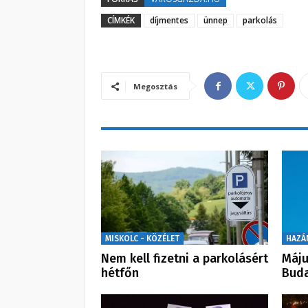
CÍMKÉK
díjmentes
ünnep
parkolás
Megosztás
MISKOLC - KÖZÉLET
HAZÁ
Nem kell fizetni a parkolásért
Máju
hétfőn
Bud