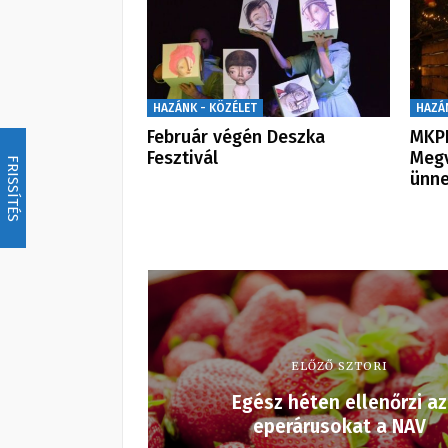
HAZÁNK - KÖZÉLET
HAZÁ
Február végén Deszka
MKPK
Fesztivál
Megv
FRISSÍTÉS
ünn
ELŐZŐ SZTORI
Egész héten ellenőrzi az
eperárusokat a NAV