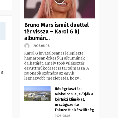
Bruno Mars ismét duettel
a
tér vissza – Karol G új
albumán...
2026.08.06.
Karol G hivatalosan is leleplezte
hamarosan érkező új albumának
dallistáját, amely több világsztár
együttműködését is tartalmazza. A
 a
rajongók számára az egyik
legnagyobb meglepetés, hogy...
Hőségriasztás:
Miskolcon is javítják a
kórházi klímákat,
országszerte
fokozott a készültség
2026.08.06.