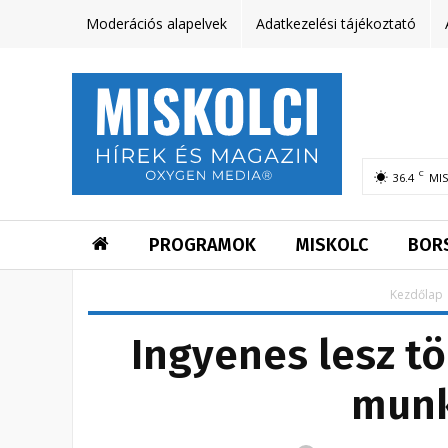
Moderációs alapelvek
Adatkezelési tájékoztató
C
36.4
MI
PROGRAMOK
MISKOLC
BOR
Kezdőlap
Ingyenes lesz tö
munk