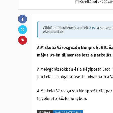
Csrefkó Judit
-
2024.04
Cikkünk frissítése óta eltelt
2 év
, a szöve
elavulhattak.
A Miskolci Városgazda Nonprofit Kft. üz
május 01-én díjmentes lesz a parkolás.
A Mélygarázsokban és a Régiposta utcai 
parkolási szolgáltatásért – olvasható 
A Miskolci Városgazda Nonprofit Kft. park
figyelmet a közleményben.
FORRÁS
VAROSGAZDA.HU