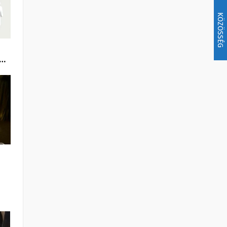
KÖZÖSSÉG
t…