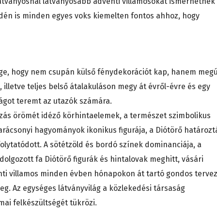
átványosnál látványosabb adventi villamosokat ismerhetnek
idén is minden egyes voks kiemelten fontos ahhoz, hogy
sége, hogy nem csupán külső fénydekorációt kap, hanem megú
, illetve teljes belső átalakuláson megy át évről-évre és egy
ágot teremt az utazók számára.
azás örömét idéző körhintaelemek, a természet szimbolikus
karácsonyi hagyományok ikonikus figurája, a Diótörő határozt
folytatódott. A sötétzöld és bordó színek dominanciája, a
dolgozott fa Diótörő figurák és hintalovak meghitt, vásári
nti villamos minden évben hónapokon át tartó gondos terve
eg. Az egységes látványvilág a közlekedési társaság
ai felkészültségét tükrözi.