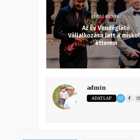
ELŐZŐ SZTORI
Az Év Vendéglátó
Vállalkozása lett a miskol
étterem
admin
ADATLAP