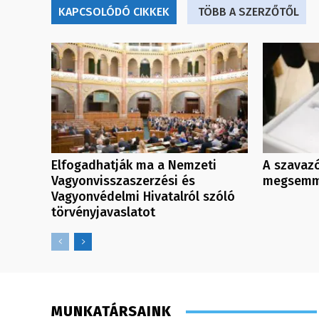
KAPCSOLÓDÓ CIKKEK
TÖBB A SZERZŐTŐL
Elfogadhatják ma a Nemzeti
A szavazó
Vagyonvisszaszerzési és
megsemmi
Vagyonvédelmi Hivatalról szóló
törvényjavaslatot
MUNKATÁRSAINK