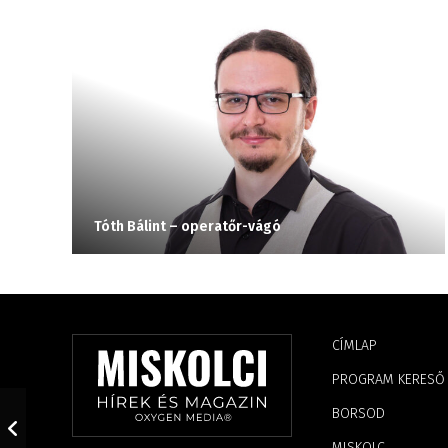
Tóth Bálint – operatőr-vágó
CÍMLAP
PROGRAM KERESŐ
BORSOD
MISKOLC