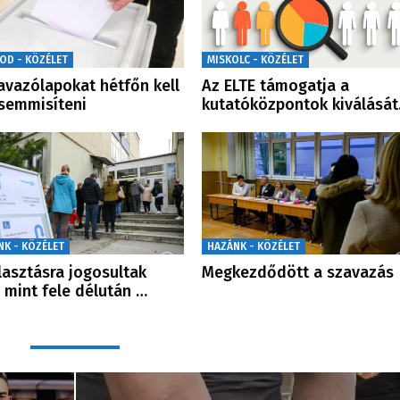
OD - KÖZÉLET
MISKOLC - KÖZÉLET
avazólapokat hétfőn kell
Az ELTE támogatja a
semmisíteni
kutatóközpontok kiválásá
NK - KÖZÉLET
HAZÁNK - KÖZÉLET
lasztásra jogosultak
Megkezdődött a szavazás
 mint fele délután …