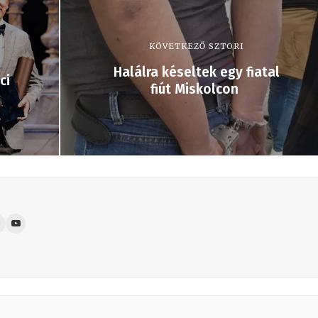
KÖVETKEZŐ SZTORI
Halálra késeltek egy fiatal
ci
fiút Miskolcon