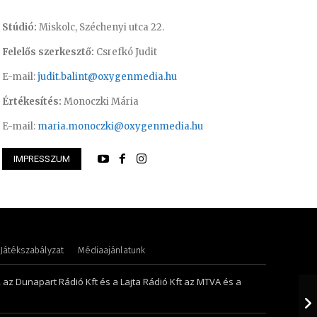
Stúdió:
Miskolc, Széchenyi utca 22.
Felelős szerkesztő:
Csrefkó Judit
E-mail:
judit.balint@oxygenmedia.hu
Értékesítés:
Monoczki Mária
E-mail:
maria.monoczki@oxygenmedia.hu
IMPRESSZUM
ászló – operatőr-vágó
Horváth Ferenc – t
Játékszabályzat
Médiaajánlatunk
, az Dunapart Rádió Kft és a Lajta Rádió Kft az MTVA és a