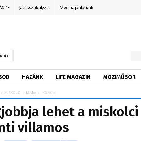
ÁSZF
Játékszabályzat
Médiaajánlatunk
SKOLC
SOD
HAZÁNK
LIFE MAGAZIN
MOZIMŰSOR
MISKOLC
Miskolc - Közélet
jobbja lehet a miskolci
ti villamos