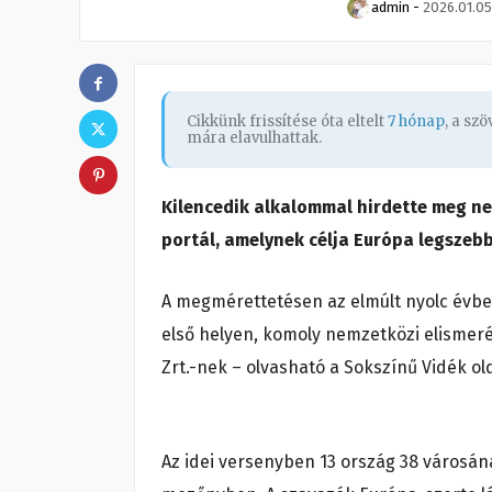
admin
-
2026.01.05
Cikkünk frissítése óta eltelt
7 hónap
, a sz
mára elavulhattak.
Kilencedik alkalommal hirdette meg n
portál, amelynek célja Európa legszeb
A megmérettetésen az elmúlt nyolc évbe
első helyen, komoly nemzetközi elismeré
Zrt.-nek – olvasható a Sokszínű Vidék ol
Az idei versenyben 13 ország 38 városá