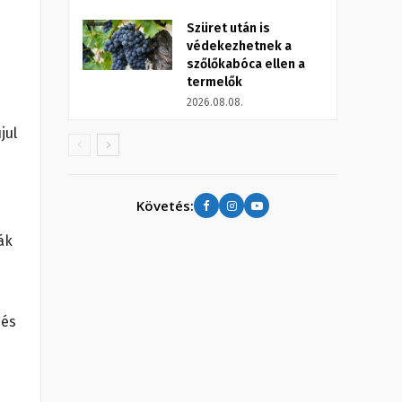
Szüret után is
védekezhetnek a
szőlőkabóca ellen a
termelők
2026.08.08.
jul
Követés:
ák
zés