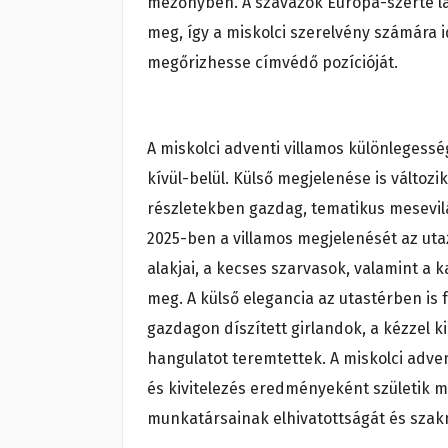
mezőnyben. A szavazók Európa-szerte l
meg, így a miskolci szerelvény számára 
megőrizhesse címvédő pozícióját.
A miskolci adventi villamos különleges
kívül-belül. Külső megjelenése is változik
részletekben gazdag, tematikus mesevil
2025-ben a villamos megjelenését az ut
alakjai, a kecses szarvasok, valamint a 
meg. A külső elegancia az utastérben is 
gazdagon díszített girlandok, a kézzel ki
hangulatot teremtettek.
A miskolci adve
és kivitelezés eredményeként születik m
munkatársainak elhivatottságát és szakm