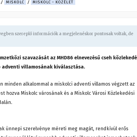
.
MISKOLC
MISKOLC - KÖZÉLET
övegben szereplő információk a megjelenéskor pontosak voltak, de
emzetközi szavazását az MHD86 elnevezésű cseh közlekedé
b adventi villamosának kiválasztása.
n minden alkalommal a miskolci adventi villamos végzett az
st hozva Miskolc városának és a Miskolc Városi Közlekedési
dalán.
nak ünnepi szerelvénye méreti meg magát, rendkívül erős