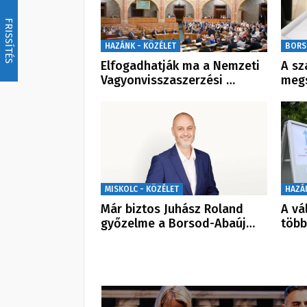
FRISSÍTÉS
HAZÁNK - KÖZÉLET
BORS
Elfogadhatják ma a Nemzeti
A sz
Vagyonvisszaszerzési …
meg
MISKOLC - KÖZÉLET
HAZÁ
Már biztos Juhász Roland
A vá
győzelme a Borsod-Abaúj…
több