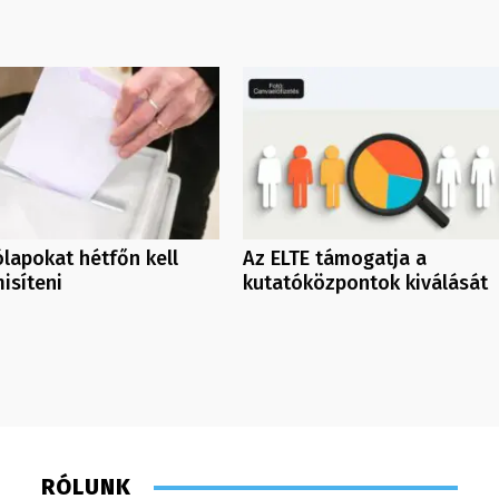
lapokat hétfőn kell
Az ELTE támogatja a
síteni
kutatóközpontok kiválását
RÓLUNK