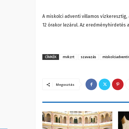
A miskolci adventi villamos vízkeresztig
12 órakor lezárul. Az eredményhirdetés
CÍMKÉK
mvkzrt
szavazás
miskolciadventi
Megosztás