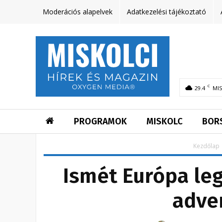
Moderációs alapelvek
Adatkezelési tájékoztató
C
29.4
MI
PROGRAMOK
MISKOLC
BOR
Kezdőlap
Ismét Európa leg
adven