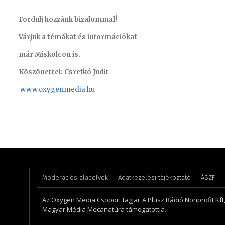
Fordulj hozzánk bizalommal!
Várjuk a témákat és információkat
már Miskolcon is.
Köszönettel: Csrefkó Judit
www.oxyge
nmedia.hu
Pénzes Anikó
Varga L
Moderációs alapelvek
Adatkezelési tájékoztató
ÁSZF
Az Oxygen Media Csoport tagjai: A Plusz Rádió Nonprofit Kft
Magyar Média Mecanatúra támogatottja.