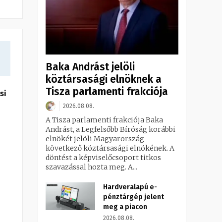
Baka Andrást jelöli
köztársasági elnöknek a
Tisza parlamenti frakciója
si
2026.08.08.
A Tisza parlamenti frakciója Baka
Andrást, a Legfelsőbb Bíróság korábbi
elnökét jelöli Magyarország
következő köztársasági elnökének. A
döntést a képviselőcsoport titkos
szavazással hozta meg. A...
Hardveralapú e-
pénztárgép jelent
meg a piacon
2026.08.08.