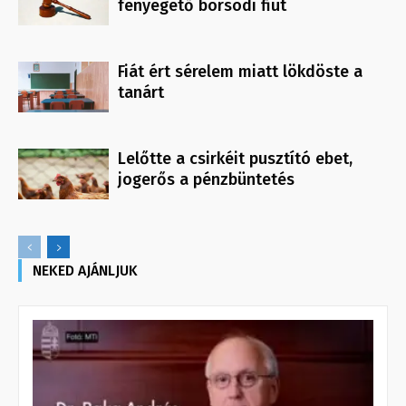
fenyegető borsodi fiút
Fiát ért sérelem miatt lökdöste a
tanárt
Lelőtte a csirkéit pusztító ebet,
jogerős a pénzbüntetés
NEKED AJÁNLJUK