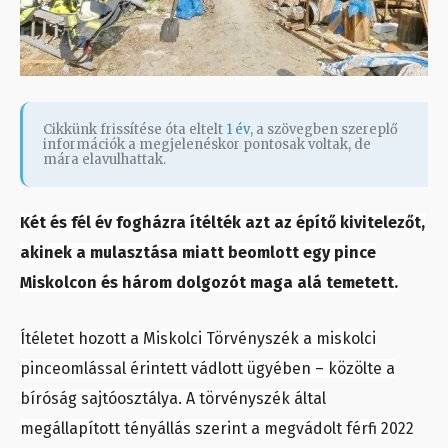
Cikkünk frissítése óta eltelt
1 év
, a szövegben szereplő
információk a megjelenéskor pontosak voltak, de
mára elavulhattak.
Két és fél év fogházra ítélték azt az építő kivitelezőt,
akinek a mulasztása miatt beomlott egy pince
Miskolcon és három dolgozót maga alá temetett.
Ítéletet hozott a Miskolci Törvényszék a miskolci
pinceomlással érintett vádlott ügyében – közölte a
bíróság sajtóosztálya. A törvényszék által
megállapított tényállás szerint a megvádolt férfi 2022