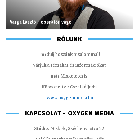
Varga László – operatőr-vágó
S
RÓLUNK
Fordulj hozzánk bizalommal!
Várjuk a témákat és információkat
már Miskolcon is.
Köszönettel: Csrefkó Judit
www.oxyge
nmedia.hu
KAPCSOLAT - OXYGEN MEDIA
Stúdió:
Miskolc, Széchenyi utca 22.