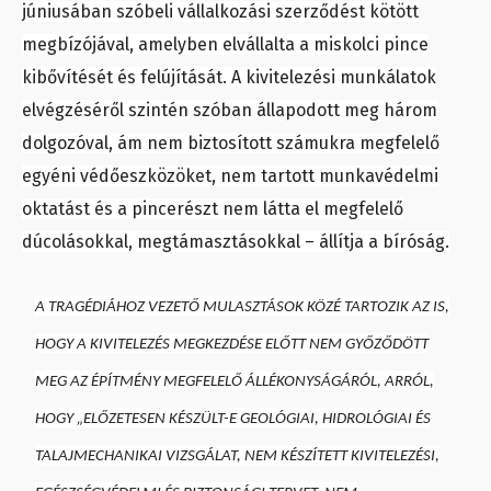
júniusában szóbeli vállalkozási szerződést kötött
megbízójával, amelyben elvállalta a miskolci pince
kibővítését és felújítását. A kivitelezési munkálatok
elvégzéséről szintén szóban állapodott meg három
dolgozóval, ám nem biztosított számukra megfelelő
egyéni védőeszközöket, nem tartott munkavédelmi
oktatást és a pincerészt nem látta el megfelelő
dúcolásokkal, megtámasztásokkal – állítja a bíróság.
A TRAGÉDIÁHOZ VEZETŐ MULASZTÁSOK KÖZÉ TARTOZIK AZ IS,
HOGY A KIVITELEZÉS MEGKEZDÉSE ELŐTT NEM GYŐZŐDÖTT
MEG AZ ÉPÍTMÉNY MEGFELELŐ ÁLLÉKONYSÁGÁRÓL, ARRÓL,
HOGY „ELŐZETESEN KÉSZÜLT-E GEOLÓGIAI, HIDROLÓGIAI ÉS
TALAJMECHANIKAI VIZSGÁLAT, NEM KÉSZÍTETT KIVITELEZÉSI,