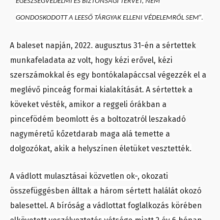
EGÉSZSÉGVÉDELMI ÉS BIZTONSÁGI TERVET, NEM
GONDOSKODOTT A LEESŐ TÁRGYAK ELLENI VÉDELEMRŐL SEM”.
A baleset napján, 2022. augusztus 31-én a sértettek
munkafeladata az volt, hogy kézi erővel, kézi
szerszámokkal és egy bontókalapáccsal végezzék el a
meglévő pinceág formai kialakítását. A sértettek a
köveket vésték, amikor a reggeli órákban a
pincefödém beomlott és a boltozatról leszakadó
nagyméretű kőzetdarab maga alá temette a
dolgozókat, akik a helyszínen életüket vesztették.
A vádlott mulasztásai közvetlen ok-, okozati
összefüggésben álltak a három sértett halálát okozó
balesettel. A bíróság a vádlottat foglalkozás körében