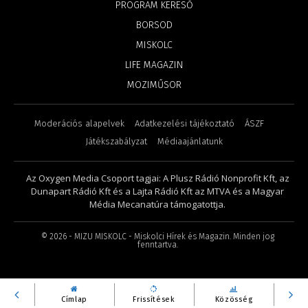
PROGRAM KERESŐ
BORSOD
MISKOLC
LIFE MAGAZIN
MOZIMŰSOR
Moderációs alapelvek
Adatkezelési tájékoztató
ÁSZF
Játékszabályzat
Médiaajánlatunk
Az Oxygen Media Csoport tagjai: A Plusz Rádió Nonprofit Kft, az
Dunapart Rádió Kft és a Lajta Rádió Kft az MTVA és a Magyar
Média Mecanatúra támogatottja.
©
2026
- MIZU MISKOLC - Miskolci Hírek és Magazin. Minden jog
fenntartva.
Címlap
Frissítések
Közösség