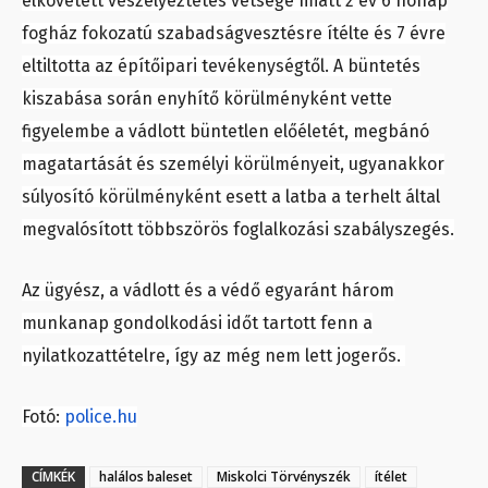
elkövetett veszélyeztetés vétsége miatt 2 év 6 hónap
fogház fokozatú szabadságvesztésre ítélte és 7 évre
eltiltotta az építőipari tevékenységtől. A büntetés
kiszabása során enyhítő körülményként vette
figyelembe a vádlott büntetlen előéletét, megbánó
magatartását és személyi körülményeit, ugyanakkor
súlyosító körülményként esett a latba a terhelt által
megvalósított többszörös foglalkozási szabályszegés.
Az ügyész, a vádlott és a védő egyaránt három
munkanap gondolkodási időt tartott fenn a
nyilatkozattételre, így az még nem lett jogerős.
Fotó:
police.hu
CÍMKÉK
halálos baleset
Miskolci Törvényszék
ítélet