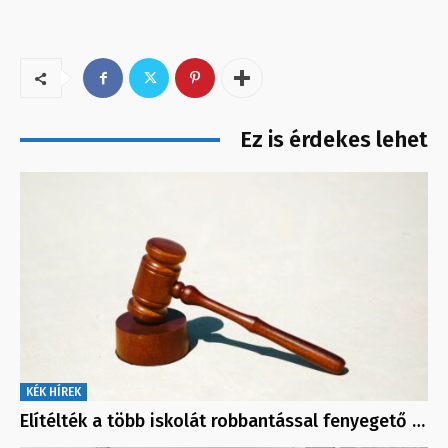
Ez is érdekes lehet
KÉK HÍREK
Elítélték a több iskolát robbantással fenyegető …