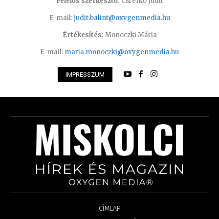
Felelős szerkesztő:
Csrefkó Judit
E-mail:
judit.balint@oxygenmedia.hu
Értékesítés:
Monoczki Mária
E-mail:
maria.monoczki@oxygenmedia.hu
IMPRESSZUM
CÍMLAP