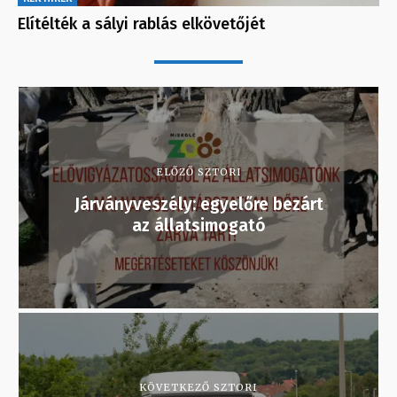
Elítélték a sályi rablás elkövetőjét
ELŐZŐ SZTORI
Járványveszély: egyelőre bezárt
az állatsimogató
KÖVETKEZŐ SZTORI