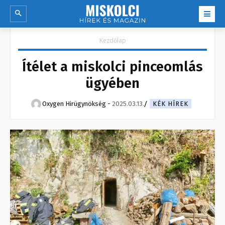
Kezdőlap
Ítélet a miskolci pinceomlás
ügyében
Oxygen Hirügynökség
-
2025.03.13.
KÉK HÍREK