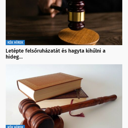
KÉK HÍREK
Letépte felsőruházatát és hagyta kihűlni a
hideg…
KÉK HÍREK