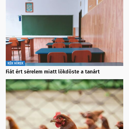
KÉK HÍREK
Fiát ért sérelem miatt lökdöste a tanárt