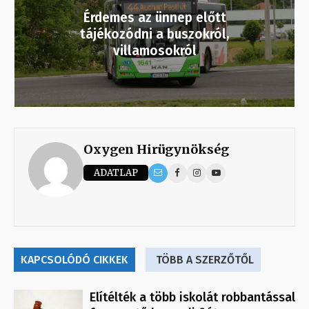
Érdemes az ünnep előtt
tájékozódni a buszokról,
villamosokról
Oxygen Hirügynökség
ADATLAP
KAPCSOLÓDÓ CIKKEK
TÖBB A SZERZŐTŐL
Elítélték a több iskolát robbantással