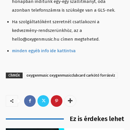
hónapban indítunk egy-egy szállítmányt, oda
azonban telefonszámra is szüksége van a GLS-nek.
Ha szolgáltatóként szeretnél csatlakozni a
kedvezmény-rendszerünkhöz, az a
hello@oxygenmusic.hu címen megteheted.
minden egyéb info ide kattintva
CÍMKÉK
oxygenmusic oxygenmusicclubcard carkötő forrásvíz
Ez is érdekes lehet