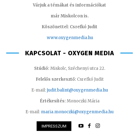
Várjuk a témákat és információkat
már Miskolcon is.
Köszönettel: Csrefkó Judit
www.oxyge
nmedia.hu
KAPCSOLAT - OXYGEN MEDIA
Stúdió:
Miskolc, Széchenyi utca 22.
Felelős szerkesztő:
Csrefkó Judit
E-mail:
judit.balint@oxygenmedia.hu
Értékesítés:
Monoczki Mária
E-mail:
maria.monoczki@oxygenmedia.hu
IMPRESSZUM