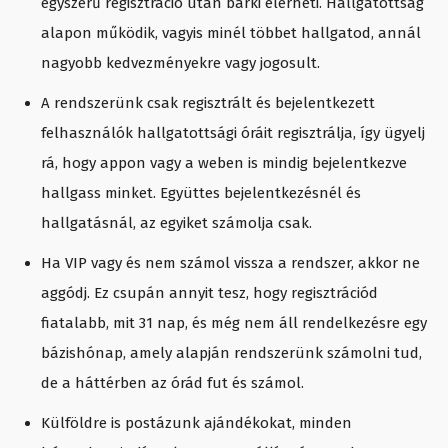
egyszerű regisztráció után bárki elérheti. Hallgatottság
alapon működik, vagyis minél többet hallgatod, annál
nagyobb kedvezményekre vagy jogosult.
A rendszerünk csak regisztrált és bejelentkezett
felhasználók hallgatottsági óráit regisztrálja, így ügyelj
rá, hogy appon vagy a weben is mindig bejelentkezve
hallgass minket. Együttes bejelentkezésnél és
hallgatásnál, az egyiket számolja csak.
Ha VIP vagy és nem számol vissza a rendszer, akkor ne
aggódj. Ez csupán annyit tesz, hogy regisztrációd
fiatalabb, mit 31 nap, és még nem áll rendelkezésre egy
bázishónap, amely alapján rendszerünk számolni tud,
de a háttérben az órád fut és számol.
Külföldre is postázunk ajándékokat, minden