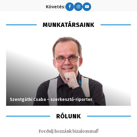
Követés:
MUNKATÁRSAINK
Szentgáthi Csaba – szerkesztő-riporter
L
RÓLUNK
Fordulj hozzánk bizalommal!