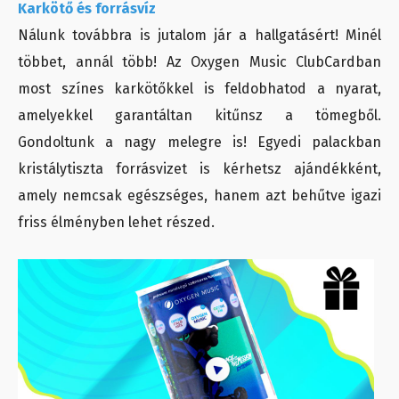
Karkötő és forrásvíz
Nálunk továbbra is jutalom jár a hallgatásért! Minél
többet, annál több! Az Oxygen Music ClubCardban
most színes karkötőkkel is feldobhatod a nyarat,
amelyekkel garantáltan kitűnsz a tömegből.
Gondoltunk a nagy melegre is! Egyedi palackban
kristálytiszta forrásvizet is kérhetsz ajándékként,
amely nemcsak egészséges, hanem azt behűtve igazi
friss élményben lehet részed.