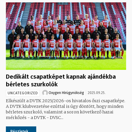
Dedikált csapatképet kapnak ajándékba
bérletes szurkolók
Oxygen Hirügynökség
2025.09.25.
UNCATEGORIZED
Elkészült a DVTK 2025/2026-os hivatalos őszi csapatképe.
A DVTK klubvezetése ezúttal is úgy döntött, hogy minden
bérletes szurkoló, valamint a soron következő hazai
mérkőzés - a DVTK - DVSC...
Részletek...