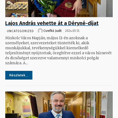
Lajos András vehette át a Déryné-díjat
Csrefkó Judit
2024.05.13.
UNCATEGORIZED
Miskolc Város Napján, május 11-én azoknak a
személyeket, szervezeteket tüntették ki, akik
munkájukkal, tevékenységükkel kiemelkedő
teljesítményt nyújtottak, öregbítve ezzel a város hírnevét
és dicsőséget szerezve valamennyi miskolci polgár
számára. A...
Részletek...