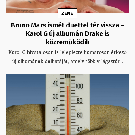
ZENE
Bruno Mars ismét duettel tér vissza –
Karol G új albumán Drake is
közreműködik
Karol G hivatalosan is leleplezte hamarosan érkező
új albumának dallistáját, amely több világsztár
...