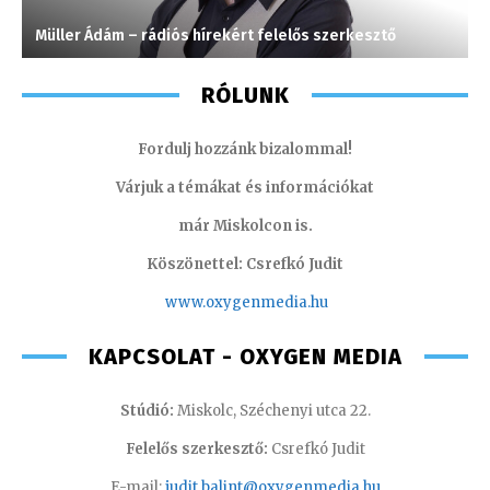
Müller Ádám – rádiós hírekért felelős szerkesztő
H
RÓLUNK
Fordulj hozzánk bizalommal!
Várjuk a témákat és információkat
már Miskolcon is.
Köszönettel: Csrefkó Judit
www.oxyge
nmedia.hu
KAPCSOLAT - OXYGEN MEDIA
Stúdió:
Miskolc, Széchenyi utca 22.
Felelős szerkesztő:
Csrefkó Judit
E-mail:
judit.balint@oxygenmedia.hu