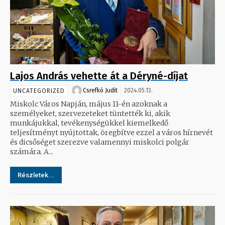
Lajos András vehette át a Déryné-díjat
Csrefkó Judit
2024.05.13.
UNCATEGORIZED
Miskolc Város Napján, május 11-én azoknak a
személyeket, szervezeteket tüntették ki, akik
munkájukkal, tevékenységükkel kiemelkedő
teljesítményt nyújtottak, öregbítve ezzel a város hírnevét
és dicsőséget szerezve valamennyi miskolci polgár
számára. A...
Részletek...