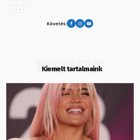
Követés:
KIEMELT
Kiemelt tartalmaink