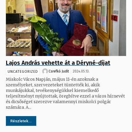
Lajos András vehette át a Déryné-díjat
Csrefkó Judit
2024.05.13.
UNCATEGORIZED
Miskolc Város Napján, május 11-én azoknak a
személyeket, szervezeteket tüntették ki, akik
munkájukkal, tevékenységükkel kiemelkedő
teljesítményt nyújtottak, öregbítve ezzel a város hírnevét
és dicsőséget szerezve valamennyi miskolci polgár
számára. A...
Részletek...