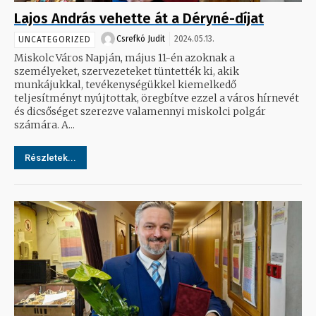
Lajos András vehette át a Déryné-díjat
Csrefkó Judit
2024.05.13.
UNCATEGORIZED
Miskolc Város Napján, május 11-én azoknak a
személyeket, szervezeteket tüntették ki, akik
munkájukkal, tevékenységükkel kiemelkedő
teljesítményt nyújtottak, öregbítve ezzel a város hírnevét
és dicsőséget szerezve valamennyi miskolci polgár
számára. A...
Részletek...